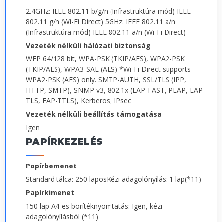
2.4GHz: IEEE 802.11 b/g/n (Infrastruktúra mód) IEEE
802.11 g/n (Wi-Fi Direct) 5GHz: IEEE 802.11 a/n
(Infrastruktúra mód) IEEE 802.11 a/n (Wi-Fi Direct)
Vezeték nélküli hálózati biztonság
WEP 64/128 bit, WPA-PSK (TKIP/AES), WPA2-PSK
(TKIP/AES), WPA3-SAE (AES) *Wi-Fi Direct supports
WPA2-PSK (AES) only. SMTP-AUTH, SSL/TLS (IPP,
HTTP, SMTP), SNMP v3, 802.1x (EAP-FAST, PEAP, EAP-
TLS, EAP-TTLS), Kerberos, IPsec
Vezeték nélküli beállítás támogatása
Igen
PAPÍRKEZELÉS
Papírbemenet
Standard tálca: 250 laposKézi adagolónyílás: 1 lap(*11)
Papírkimenet
150 lap A4-es borítéknyomtatás: Igen, kézi
adagolónyílásból (*11)