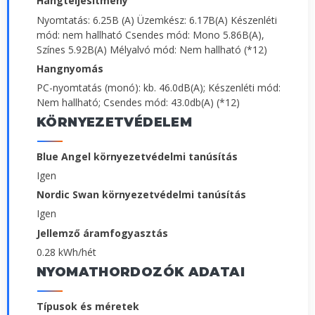
Hangteljesítmény
Nyomtatás: 6.25B (A) Üzemkész: 6.17B(A) Készenléti
mód: nem hallható Csendes mód: Mono 5.86B(A),
Színes 5.92B(A) Mélyalvó mód: Nem hallható (*12)
Hangnyomás
PC-nyomtatás (monó): kb. 46.0dB(A); Készenléti mód:
Nem hallható; Csendes mód: 43.0db(A) (*12)
KÖRNYEZETVÉDELEM
Blue Angel környezetvédelmi tanúsítás
Igen
Nordic Swan környezetvédelmi tanúsítás
Igen
Jellemző áramfogyasztás
0.28 kWh/hét
NYOMATHORDOZÓK ADATAI
Típusok és méretek