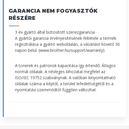
GARANCIA NEM FOGYASZTÓK
RÉSZÉRE
3 év gyártó által biztosított szervizgarancia
A gyártói garancia érvényesítésének feltétele a termék
regisztrálása a gyártó weboldalán, a vásárlást követő 30
napon belül. (www.brother.hu/support/warranty)
A tonerek és patronok kapacitása így értendő: Átlagos
normál oldalak. A névleges kihozatal megfelel az
ISO/IEC 19752 szabványnak. A valóban kinyomtatható
oldalak száma a képtől, a terület lefedettségétől és a
nyomtatási üzemmódtól függően változhat.