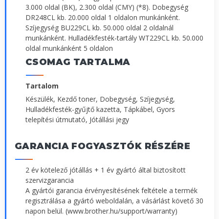
3.000 oldal (BK), 2.300 oldal (CMY) (*8). Dobegység
DR248CL kb. 20.000 oldal 1 oldalon munkánként.
Szíjegység BU229CL kb. 50.000 oldal 2 oldalnál
munkánként. Hulladékfesték-tartály WT229CL kb. 50.000
oldal munkánként 5 oldalon
CSOMAG TARTALMA
Tartalom
Készülék, Kezdő toner, Dobegység, Szíjegység,
Hulladékfesték-gyűjtő kazetta, Tápkábel, Gyors
telepítési útmutató, Jótállási jegy
GARANCIA FOGYASZTÓK RÉSZÉRE
2 év kötelező jótállás + 1 év gyártó által biztosított
szervizgarancia
A gyártói garancia érvényesítésének feltétele a termék
regisztrálása a gyártó weboldalán, a vásárlást követő 30
napon belül. (www.brother.hu/support/warranty)