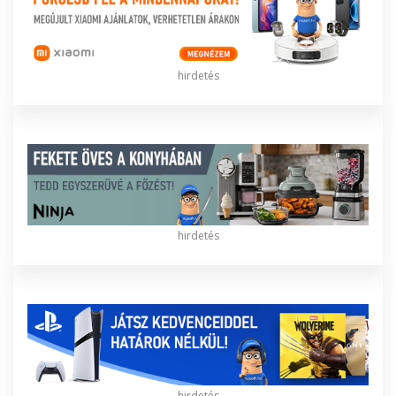
hirdetés
hirdetés
hirdetés