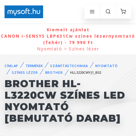
Kiemelt ajánlat
CANON i-SENSYS LBP631Cw színes lézernyomtató
(fehér) - 79 990 Ft
Nyomtató > Színes lézer
CÍMLAP
TERMÉKEK
SZÁMÍTÁSTECHNIKA
NYOMTATÓ
SZÍNES LÉZER
BROTHER
HLL3220CWYJ1_B02
BROTHER HL-
L3220CW SZÍNES LED
NYOMTATÓ
[BEMUTATÓ DARAB]