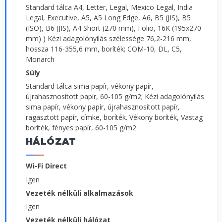
Standard tálca A4, Letter, Legal, Mexico Legal, India
Legal, Executive, A5, A5 Long Edge, A6, B5 (JIS), B5
(ISO), B6 (JIS), A4 Short (270 mm), Folio, 16K (195x270
mm) ) Kézi adagolónyílás szélessége 76,2-216 mm,
hossza 116-355,6 mm, boríték; COM-10, DL, C5,
Monarch
Súly
Standard tálca sima papír, vékony papír,
újrahasznosított papír, 60-105 g/m2; Kézi adagolónyílás
sima papír, vékony papír, újrahasznosított papír,
ragasztott papír, címke, boríték. Vékony boríték, Vastag
boríték, fényes papír, 60-105 g/m2
HÁLÓZAT
Wi-Fi Direct
Igen
Vezeték nélküli alkalmazások
Igen
Vezeték nélküli hálózat