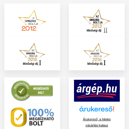
Árukereső, a hiteles
vásárlási kalauz