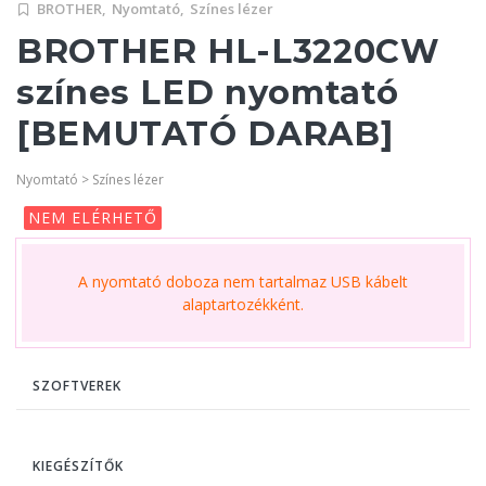
BROTHER,
Nyomtató,
Színes lézer
BROTHER HL-L3220CW
színes LED nyomtató
[BEMUTATÓ DARAB]
Nyomtató > Színes lézer
NEM ELÉRHETŐ
A nyomtató doboza nem tartalmaz USB kábelt
alaptartozékként.
SZOFTVEREK
KIEGÉSZÍTŐK