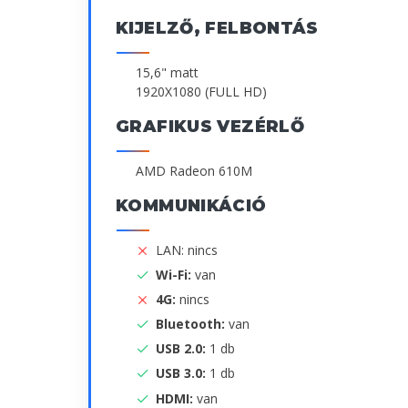
KIJELZŐ, FELBONTÁS
15,6" matt
1920X1080 (FULL HD)
GRAFIKUS VEZÉRLŐ
AMD Radeon 610M
KOMMUNIKÁCIÓ
LAN: nincs
Wi-Fi:
van
4G:
nincs
Bluetooth:
van
USB 2.0:
1 db
USB 3.0:
1 db
HDMI:
van