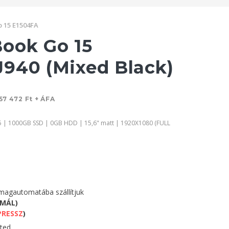
 15 E1504FA
ook Go 15
940 (Mixed Black)
57 472 Ft + ÁFA
 | 1000GB SSD | 0GB HDD | 15,6" matt | 1920X1080 (FULL
agautomatába szállítjuk
RMÁL)
PRESSZ
)
eted