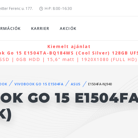
tter Ferenc u. 177.
H-P: 8:00 -16:30
ORMÁCIÓK
KARRIER
AKCIÓK
Kiemelt ajánlat
k Go 15 E1504TA-BQ184WS (Cool Silver) 128GB UFS
 SSD | 0GB HDD | 15,6" matt | 1920X1080 (FULL HD)
OOK
VIVOBOOK GO 15 E1504FA
ASUS
E1504FA-NJ940
OK GO 15 E1504F
K)