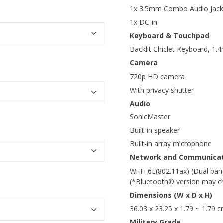
1x 3.5mm Combo Audio Jack
1x DC-in
Keyboard & Touchpad
Backlit Chiclet Keyboard, 1.
Camera
720p HD camera
With privacy shutter
Audio
SonicMaster
Built-in speaker
Built-in array microphone
Network and Communicat
Wi-Fi 6E(802.11ax) (Dual ba
(*Bluetooth© version may cha
Dimensions (W x D x H)
36.03 x 23.25 x 1.79 ~ 1.79 c
Military Grade