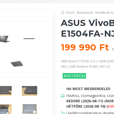
ASUS,
Notebook,
VivoBook Go
ASUS VivoB
E1504FA-NJ
199 990 Ft
1
AMD Ryzen 5 7520U 2.9 | 16GB DDR5
HD) | AMD Radeon 610M | NO OS
RAKTÁRON
HA MOST MEGRENDELED
Házhoz, csomagpontra, csom
KEDDRE (2026-08-11) (NO
HÉTFŐRE (2026-08-10) (
EX
Ügyfélszolgálatunkon átveh