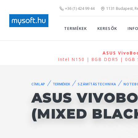
+36 (1) 424 99 44
1131 Budapest, Rei
TERMÉKEK
KERESŐK
INF
ASUS VivoBoo
Intel N150 | 8GB DDR5 | 0GB
CÍMLAP
TERMÉKEK
SZÁMÍTÁSTECHNIKA
NOTEB
ASUS VIVOBO
(MIXED BLAC