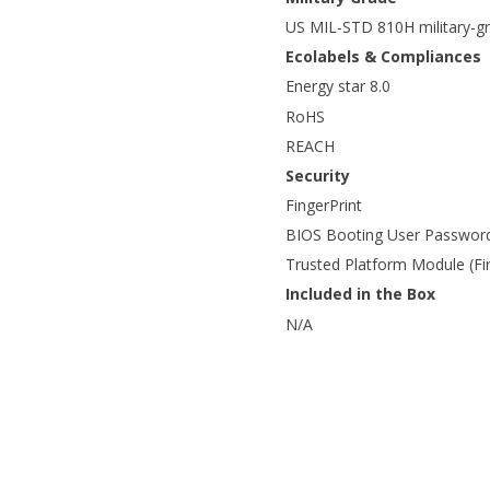
US MIL-STD 810H military-g
Ecolabels & Compliances
Energy star 8.0
RoHS
REACH
Security
FingerPrint
BIOS Booting User Password
Trusted Platform Module (F
Included in the Box
N/A