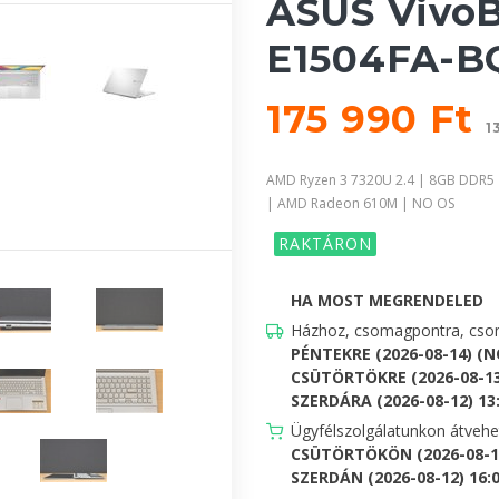
ASUS VivoB
E1504FA-BQ
175 990 Ft
1
AMD Ryzen 3 7320U 2.4 | 8GB DDR5 
| AMD Radeon 610M | NO OS
RAKTÁRON
HA MOST MEGRENDELED
Házhoz, csomagpontra, csom
PÉNTEKRE (2026-08-14) (
CSÜTÖRTÖKRE (2026-08-13
SZERDÁRA (2026-08-12) 13:0
Ügyfélszolgálatunkon átveh
CSÜTÖRTÖKÖN (2026-08-13
SZERDÁN (2026-08-12) 16:00