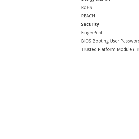
RoHS
REACH
Security
FingerPrint
BIOS Booting User Password
Trusted Platform Module (F