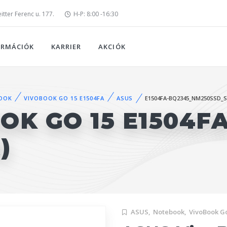
tter Ferenc u. 177.
H-P: 8:00 -16:30
ORMÁCIÓK
KARRIER
AKCIÓK
OOK
VIVOBOOK GO 15 E1504FA
ASUS
E1504FA-BQ2345_NM250SSD_
OK GO 15 E1504F
)
ASUS,
Notebook,
VivoBook Go