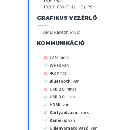
15,6" matt
1920X1080 (FULL HD) IPS
GRAFIKUS VEZÉRLŐ
AMD Radeon 610M
KOMMUNIKÁCIÓ
LAN: nincs
Wi-Fi:
van
4G:
nincs
Bluetooth:
van
USB 2.0:
nincs
USB 3.0:
1 db
HDMI:
van
Kártyaolvasó:
nincs
Kamera:
van
Ujjlenyomatolvasó:
van