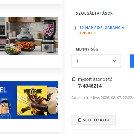
SZOLGÁLTATÁSOK
10 NAP PIXELGARANCIA
4 990 FT
MENNYISÉG
mysoft azonosító
7-4046214
Adatlap frissítve: 2026. 08. 07. 22:22
SPECIFIKÁCIÓ