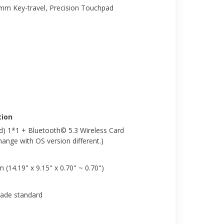
4mm Key-travel, Precision Touchpad
ion
nd) 1*1 + Bluetooth© 5.3 Wireless Card
nge with OS version different.)
m (14.19" x 9.15" x 0.70" ~ 0.70")
rade standard