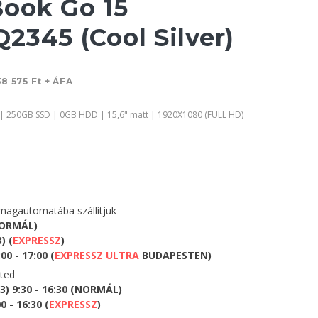
ook Go 15
2345 (Cool Silver)
38 575 Ft + ÁFA
| 250GB SSD | 0GB HDD | 15,6" matt | 1920X1080 (FULL HD)
agautomatába szállítjuk
NORMÁL)
) (
EXPRESSZ
)
0 - 17:00 (
EXPRESSZ ULTRA
BUDAPESTEN)
eted
) 9:30 - 16:30 (NORMÁL)
 - 16:30 (
EXPRESSZ
)