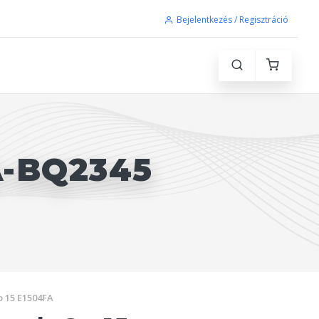
Bejelentkezés / Regisztráció
S
A-BQ2345
 15 E1504FA