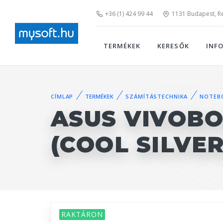
+36 (1) 424 99 44
1131 Budapest, Rei
TERMÉKEK
KERESŐK
INF
CÍMLAP
TERMÉKEK
SZÁMÍTÁSTECHNIKA
NOTEB
ASUS VIVOBO
(COOL SILVER
RAKTÁRON