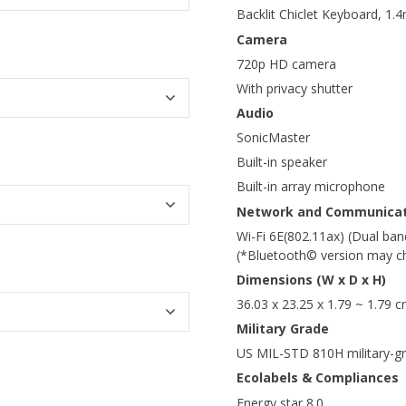
Backlit Chiclet Keyboard, 1.
Camera
720p HD camera
With privacy shutter
Audio
SonicMaster
Built-in speaker
Built-in array microphone
Network and Communicat
Wi-Fi 6E(802.11ax) (Dual ba
(*Bluetooth© version may cha
Dimensions (W x D x H)
36.03 x 23.25 x 1.79 ~ 1.79 c
Military Grade
US MIL-STD 810H military-g
Ecolabels & Compliances
Energy star 8.0