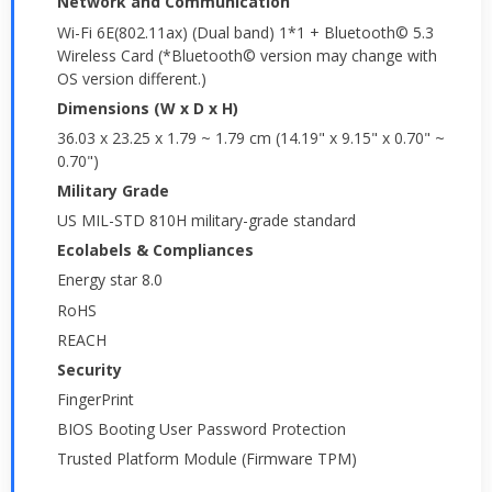
Network and Communication
Wi-Fi 6E(802.11ax) (Dual band) 1*1 + Bluetooth© 5.3
Wireless Card (*Bluetooth© version may change with
OS version different.)
Dimensions (W x D x H)
36.03 x 23.25 x 1.79 ~ 1.79 cm (14.19" x 9.15" x 0.70" ~
0.70")
Military Grade
US MIL-STD 810H military-grade standard
Ecolabels & Compliances
Energy star 8.0
RoHS
REACH
Security
FingerPrint
BIOS Booting User Password Protection
Trusted Platform Module (Firmware TPM)