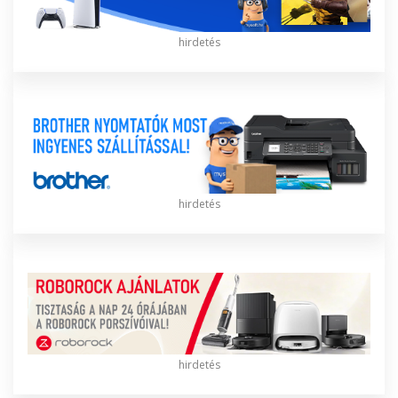
hirdetés
hirdetés
hirdetés