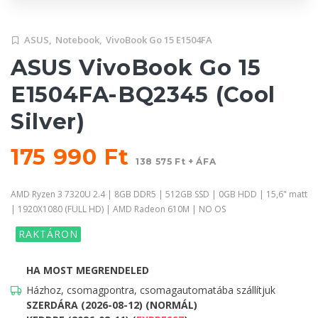
ASUS,
Notebook,
VivoBook Go 15 E1504FA
ASUS VivoBook Go 15
E1504FA-BQ2345 (Cool
Silver)
175 990 Ft
138 575 Ft + ÁFA
AMD Ryzen 3 7320U 2.4 | 8GB DDR5 | 512GB SSD | 0GB HDD | 15,6" matt
| 1920X1080 (FULL HD) | AMD Radeon 610M | NO OS
RAKTÁRON
HA MOST MEGRENDELED
Házhoz, csomagpontra, csomagautomatába szállítjuk
SZERDÁRA (2026-08-12) (NORMÁL)