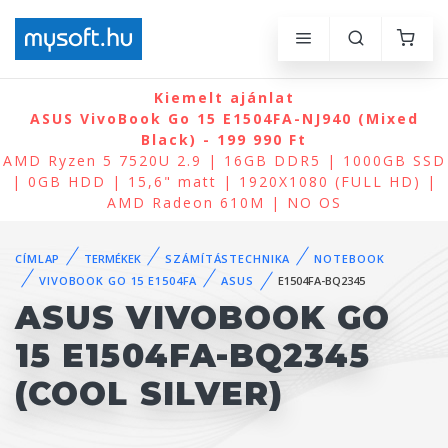
Kiemelt ajánlat
ASUS VivoBook Go 15 E1504FA-NJ940 (Mixed
Black) - 199 990 Ft
AMD Ryzen 5 7520U 2.9 | 16GB DDR5 | 1000GB SSD
| 0GB HDD | 15,6" matt | 1920X1080 (FULL HD) |
AMD Radeon 610M | NO OS
CÍMLAP
TERMÉKEK
SZÁMÍTÁSTECHNIKA
NOTEBOOK
VIVOBOOK GO 15 E1504FA
ASUS
E1504FA-BQ2345
ASUS VIVOBOOK GO
15 E1504FA-BQ2345
(COOL SILVER)