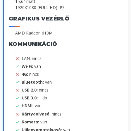
15,6" matt
1920X1080 (FULL HD) IPS
GRAFIKUS VEZÉRLŐ
AMD Radeon 610M
KOMMUNIKÁCIÓ
LAN: nincs
Wi-Fi:
van
4G:
nincs
Bluetooth:
van
USB 2.0:
nincs
USB 3.0:
1 db
HDMI:
van
Kártyaolvasó:
nincs
Kamera:
van
Ujjlenyomatolvasó:
van