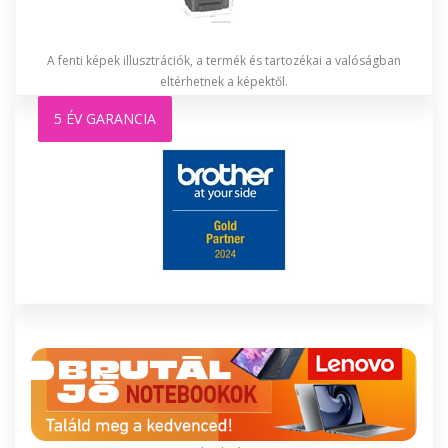
A fenti képek illusztrációk, a termék és tartozékai a valóságban
eltérhetnek a képektől.
5 ÉV GARANCIA