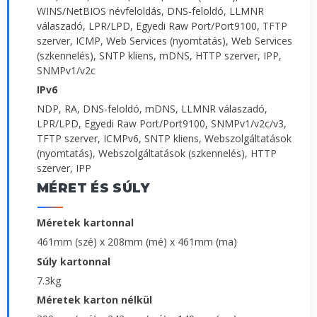
WINS/NetBIOS névfeloldás, DNS-feloldó, LLMNR
válaszadó, LPR/LPD, Egyedi Raw Port/Port9100, TFTP
szerver, ICMP, Web Services (nyomtatás), Web Services
(szkennelés), SNTP kliens, mDNS, HTTP szerver, IPP,
SNMPv1/v2c
IPv6
NDP, RA, DNS-feloldó, mDNS, LLMNR válaszadó,
LPR/LPD, Egyedi Raw Port/Port9100, SNMPv1/v2c/v3,
TFTP szerver, ICMPv6, SNTP kliens, Webszolgáltatások
(nyomtatás), Webszolgáltatások (szkennelés), HTTP
szerver, IPP
MÉRET ÉS SÚLY
Méretek kartonnal
461mm (szé) x 208mm (mé) x 461mm (ma)
Súly kartonnal
7.3kg
Méretek karton nélkül