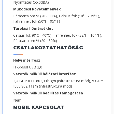
Nyomtatás (55.0dBA)
Működési követelmények
Páratartalom % (20 - 80%), Celsius fok (10°C - 35°C),
Fahrenheit fok (50°F - 95°`F)
Tárolási hőmérséklet
Celsius fok (0°C - 40°C), Fahrenheit fok (32°F - 104°F),
Páratartalom % (20 - 80%)
CSATLAKOZTATHATÓSÁG
Helyi interfész
Hi-Speed USB 2,0
Vezeték nélküli hálózati interfész
2,4 GHz: IEEE 802,11b/g/n (infrastruktúra mód), 5 GHz:
IEEE 802,11a/n (infrastruktúra mód)
Vezeték nélküli beállítás támogatása
Nem
MOBIL KAPCSOLAT