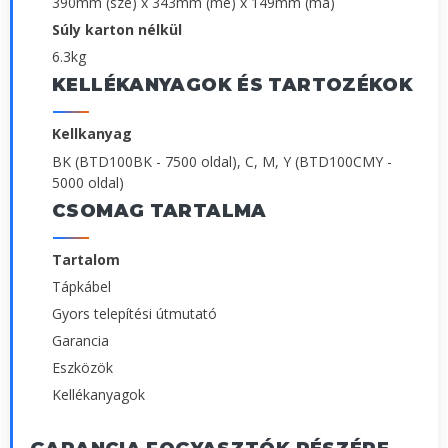
390mm (szé) x 343mm (mé) x 149mm (ma)
Súly karton nélkül
6.3kg
KELLÉKANYAGOK ÉS TARTOZÉKOK
Kellkanyag
BK (BTD100BK - 7500 oldal), C, M, Y (BTD100CMY -
5000 oldal)
CSOMAG TARTALMA
Tartalom
Tápkábel
Gyors telepítési útmutató
Garancia
Eszközök
Kellékanyagok