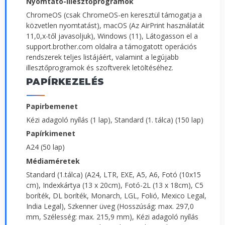
Nyomtató-illesztőprogramok
ChromeOS (csak ChromeOS-en keresztül támogatja a
közvetlen nyomtatást), macOS (Az AirPrint használatát
11,0,x-től javasoljuk), Windows (11), Látogasson el a
support.brother.com oldalra a támogatott operációs
rendszerek teljes listájáért, valamint a legújabb
illesztőprogramok és szoftverek letöltéséhez.
PAPÍRKEZELÉS
Papirbemenet
Kézi adagoló nyílás (1 lap), Standard (1. tálca) (150 lap)
Papírkimenet
A24 (50 lap)
Médiaméretek
Standard (1.tálca) (A24, LTR, EXE, A5, A6, Fotó (10x15
cm), Indexkártya (13 x 20cm), Fotó-2L (13 x 18cm), C5
boríték, DL boríték, Monarch, LGL, Folió, Mexico Legal,
India Legal), Szkenner üveg (Hosszúság: max. 297,0
mm, Szélesség: max. 215,9 mm), Kézi adagoló nyílás