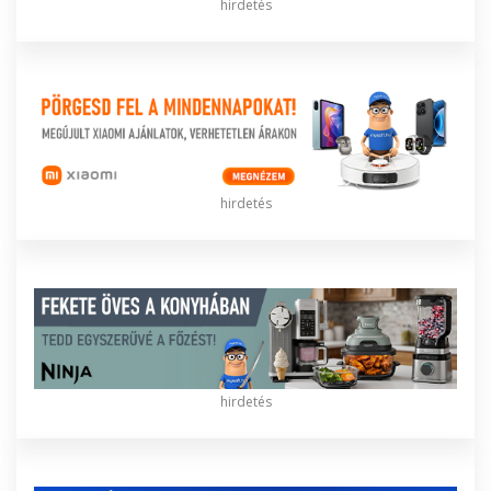
hirdetés
hirdetés
hirdetés