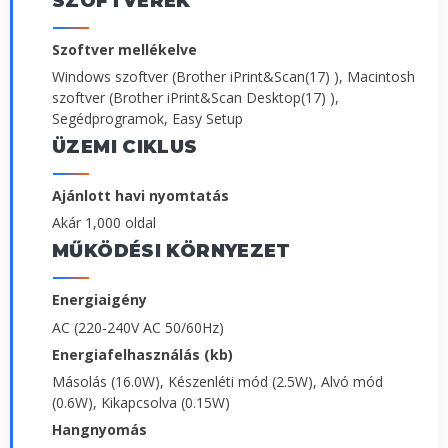
SZOFTVEREK
Szoftver mellékelve
Windows szoftver (Brother iPrint&Scan(17) ), Macintosh
szoftver (Brother iPrint&Scan Desktop(17) ),
Segédprogramok, Easy Setup
ÜZEMI CIKLUS
Ajánlott havi nyomtatás
Akár 1,000 oldal
MŰKÖDÉSI KÖRNYEZET
Energiaigény
AC (220-240V AC 50/60Hz)
Energiafelhasználás (kb)
Másolás (16.0W), Készenléti mód (2.5W), Alvó mód
(0.6W), Kikapcsolva (0.15W)
Hangnyomás