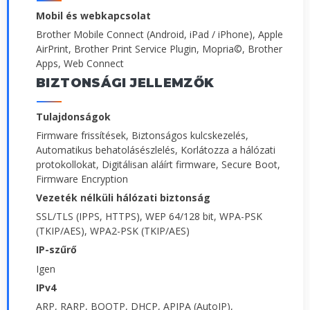
Mobil és webkapcsolat
Brother Mobile Connect (Android, iPad / iPhone), Apple
AirPrint, Brother Print Service Plugin, Mopria©, Brother
Apps, Web Connect
BIZTONSÁGI JELLEMZŐK
Tulajdonságok
Firmware frissítések, Biztonságos kulcskezelés,
Automatikus behatolásészlelés, Korlátozza a hálózati
protokollokat, Digitálisan aláírt firmware, Secure Boot,
Firmware Encryption
Vezeték nélküli hálózati biztonság
SSL/TLS (IPPS, HTTPS), WEP 64/128 bit, WPA-PSK
(TKIP/AES), WPA2-PSK (TKIP/AES)
IP-szűrő
Igen
IPv4
ARP, RARP, BOOTP, DHCP, APIPA (AutoIP),