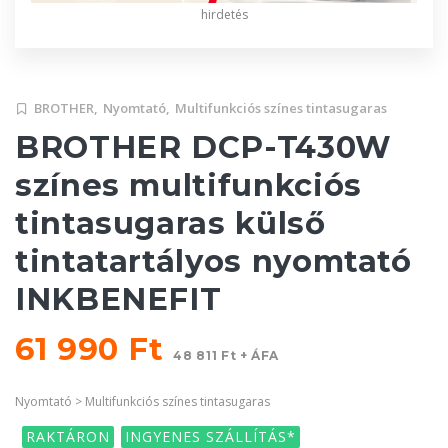
hirdetés
BROTHER,
Nyomtató,
Multifunkciós színes tintasugaras
BROTHER DCP-T430W
színes multifunkciós
tintasugaras külső
tintatartályos nyomtató
INKBENEFIT
61 990 Ft
48 811 Ft + ÁFA
Nyomtató > Multifunkciós színes tintasugaras
RAKTÁRON
INGYENES SZÁLLÍTÁS*