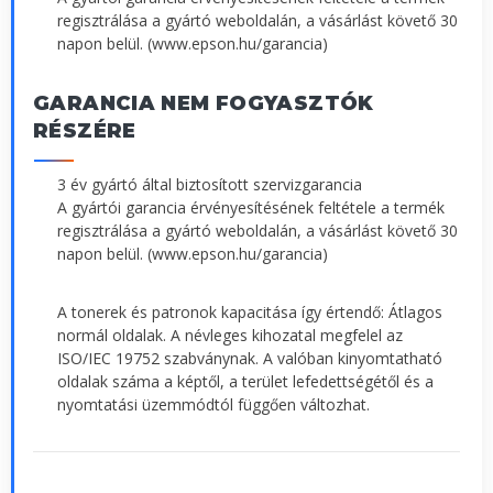
regisztrálása a gyártó weboldalán, a vásárlást követő 30
napon belül. (www.epson.hu/garancia)
GARANCIA NEM FOGYASZTÓK
RÉSZÉRE
3 év gyártó által biztosított szervizgarancia
A gyártói garancia érvényesítésének feltétele a termék
regisztrálása a gyártó weboldalán, a vásárlást követő 30
napon belül. (www.epson.hu/garancia)
A tonerek és patronok kapacitása így értendő: Átlagos
normál oldalak. A névleges kihozatal megfelel az
ISO/IEC 19752 szabványnak. A valóban kinyomtatható
oldalak száma a képtől, a terület lefedettségétől és a
nyomtatási üzemmódtól függően változhat.