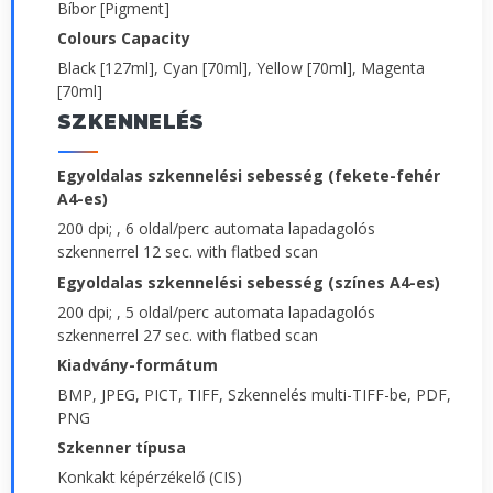
Bíbor [Pigment]
Colours Capacity
Black [127ml], Cyan [70ml], Yellow [70ml], Magenta
[70ml]
SZKENNELÉS
Egyoldalas szkennelési sebesség (fekete-fehér
A4-es)
200 dpi; , 6 oldal/perc automata lapadagolós
szkennerrel 12 sec. with flatbed scan
Egyoldalas szkennelési sebesség (színes A4-es)
200 dpi; , 5 oldal/perc automata lapadagolós
szkennerrel 27 sec. with flatbed scan
Kiadvány-formátum
BMP, JPEG, PICT, TIFF, Szkennelés multi-TIFF-be, PDF,
PNG
Szkenner típusa
Konkakt képérzékelő (CIS)