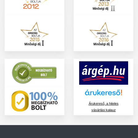
Árukereső, a hiteles
vásárlási kalauz