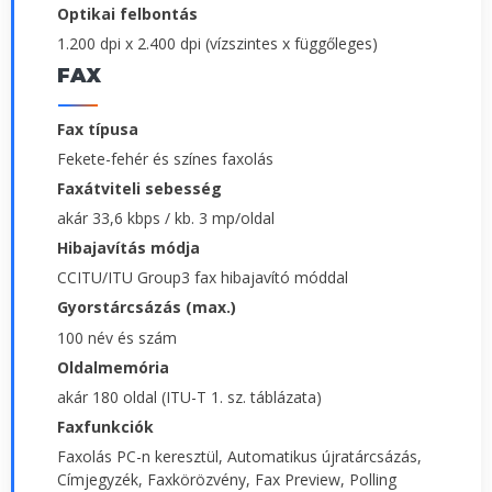
Optikai felbontás
1.200 dpi x 2.400 dpi (vízszintes x függőleges)
FAX
Fax típusa
Fekete-fehér és színes faxolás
Faxátviteli sebesség
akár 33,6 kbps / kb. 3 mp/oldal
Hibajavítás módja
CCITU/ITU Group3 fax hibajavító móddal
Gyorstárcsázás (max.)
100 név és szám
Oldalmemória
akár 180 oldal (ITU-T 1. sz. táblázata)
Faxfunkciók
Faxolás PC-n keresztül, Automatikus újratárcsázás,
Címjegyzék, Faxkörözvény, Fax Preview, Polling