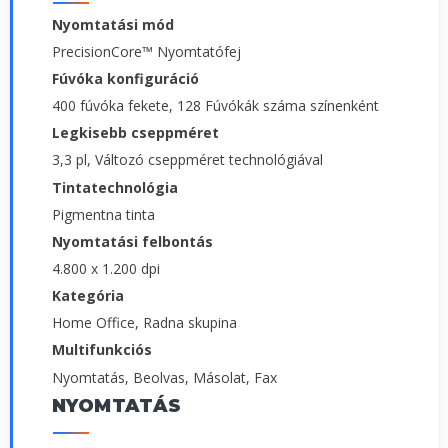
Nyomtatási mód
PrecisionCore™ Nyomtatófej
Fúvóka konfiguráció
400 fúvóka fekete, 128 Fúvókák száma színenként
Legkisebb cseppméret
3,3 pl, Változó cseppméret technológiával
Tintatechnológia
Pigmentna tinta
Nyomtatási felbontás
4.800 x 1.200 dpi
Kategória
Home Office, Radna skupina
Multifunkciós
Nyomtatás, Beolvas, Másolat, Fax
NYOMTATÁS