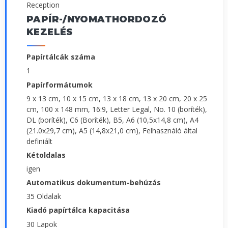
Reception
PAPÍR-/NYOMATHORDOZÓ
KEZELÉS
Papírtálcák száma
1
Papírformátumok
9 x 13 cm, 10 x 15 cm, 13 x 18 cm, 13 x 20 cm, 20 x 25
cm, 100 x 148 mm, 16:9, Letter Legal, No. 10 (boríték),
DL (boríték), C6 (Boríték), B5, A6 (10,5x14,8 cm), A4
(21.0x29,7 cm), A5 (14,8x21,0 cm), Felhasználó által
definiált
Kétoldalas
igen
Automatikus dokumentum-behúzás
35 Oldalak
Kiadó papírtálca kapacitása
30 Lapok