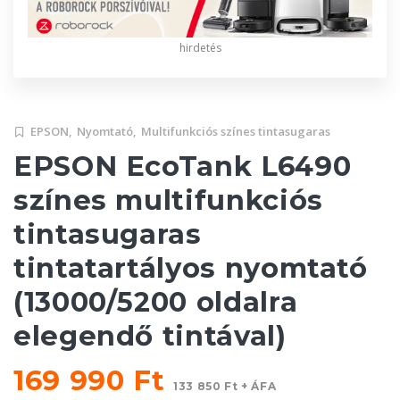
hirdetés
EPSON,
Nyomtató,
Multifunkciós színes tintasugaras
EPSON EcoTank L6490
színes multifunkciós
tintasugaras
tintatartályos nyomtató
(13000/5200 oldalra
elegendő tintával)
169 990 Ft
133 850 Ft + ÁFA