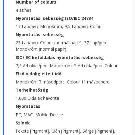
Number of colours
4 színes
Nyomtatási sebesség ISO/IEC 24734
17 Lap/perc Monokróm, 9,5 Lap/perc Colour
Nyomtatási sebesség
23 Lap/perc Colour (normál papír), 37 Lap/perc
Monokróm (normál papír)
ISO/IEC kétoldalas nyomtatási sebesség
7,5 A4 oldal/perc Monokróm, 5 A4 oldal/perc Colour
Első oldalig eltelt idő
Monokróm 7 másodperc, Colour 11 másodperc
Terhelhetőség
1.600 Oldalak havonta
Nyomtatás
PC, MAC, Mobile Device
Színek
Fekete [Pigment], Cián [Pigment], Sárga [Pigment],