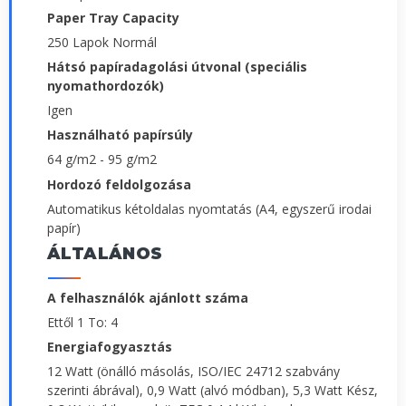
Paper Tray Capacity
250 Lapok Normál
Hátsó papíradagolási útvonal (speciális
nyomathordozók)
Igen
Használható papírsúly
64 g/m2 - 95 g/m2
Hordozó feldolgozása
Automatikus kétoldalas nyomtatás (A4, egyszerű irodai
papír)
ÁLTALÁNOS
A felhasználók ajánlott száma
Ettől 1 To: 4
Energiafogyasztás
12 Watt (önálló másolás, ISO/IEC 24712 szabvány
szerinti ábrával), 0,9 Watt (alvó módban), 5,3 Watt Kész,