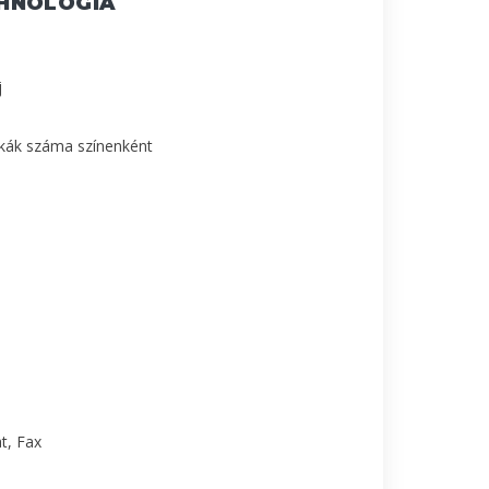
HNOLÓGIA
j
ókák száma színenként
t, Fax