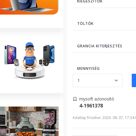
KIEGÉSZÍTŐK
TÖLTŐK
GRANCIA KITERJESZTÉS
MENNYISÉG
mysoft azonosító
4-1961378
Adatlap frissítve: 2026. 08. 07. 17:34