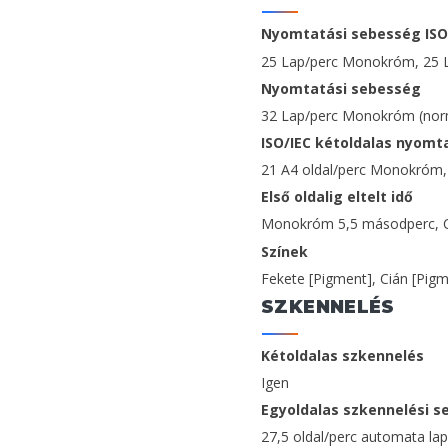
Nyomtatási sebesség ISO
25 Lap/perc Monokróm, 25 L
Nyomtatási sebesség
32 Lap/perc Monokróm (normá
ISO/IEC kétoldalas nyomt
21 A4 oldal/perc Monokróm, 
Első oldalig eltelt idő
Monokróm 5,5 másodperc, C
Színek
Fekete [Pigment], Cián [Pigm
SZKENNELÉS
Kétoldalas szkennelés
Igen
Egyoldalas szkennelési s
27,5 oldal/perc automata lap