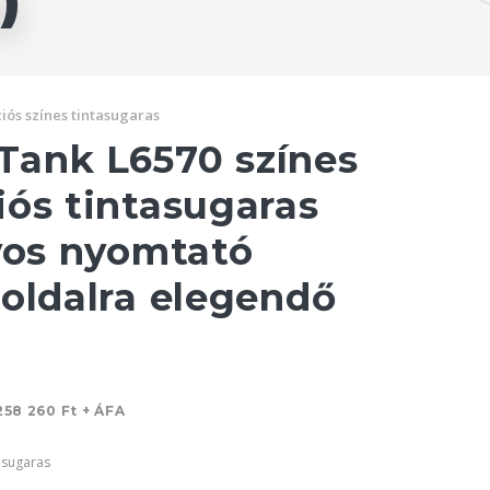
)
iós színes tintasugaras
ank L6570 színes
iós tintasugaras
lyos nyomtató
 oldalra elegendő
258 260 Ft + ÁFA
asugaras