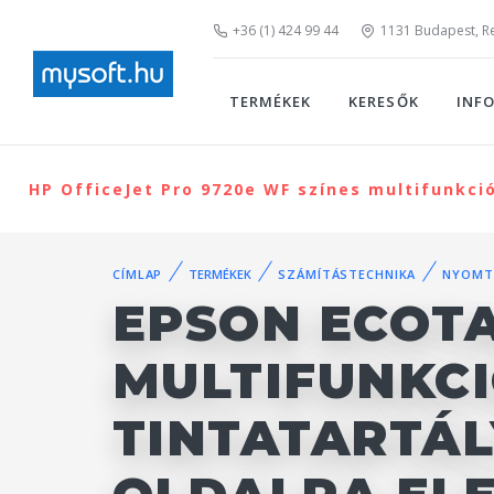
+36 (1) 424 99 44
1131 Budapest, Rei
TERMÉKEK
KERESŐK
INF
HP OfficeJet Pro 9720e WF színes multifunkci
CÍMLAP
TERMÉKEK
SZÁMÍTÁSTECHNIKA
NYOMT
EPSON ECOTA
MULTIFUNKC
TINTATARTÁL