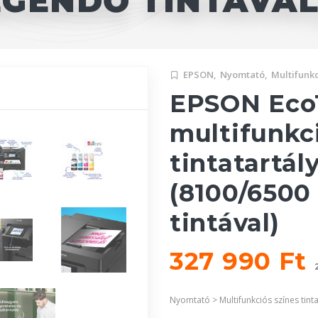
GENDŐ TINTÁVAL
EPSON,
Nyomtató,
Multifunkc
EPSON EcoT
multifunkc
tintatartá
(8100/6500
tintával)
327 990 Ft
Nyomtató > Multifunkciós színes tint