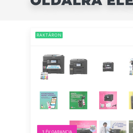
OLDALRA ELE
RAKTÁRON
3 ÉV GARANCIA