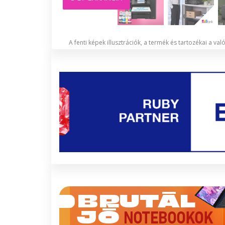
A fenti képek illusztrációk, a termék és tartozékai a va