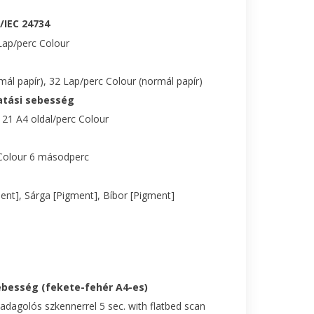
/IEC 24734
ap/perc Colour
l papír), 32 Lap/perc Colour (normál papír)
atási sebesség
21 A4 oldal/perc Colour
olour 6 másodperc
ent], Sárga [Pigment], Bíbor [Pigment]
ebesség (fekete-fehér A4-es)
adagolós szkennerrel 5 sec. with flatbed scan