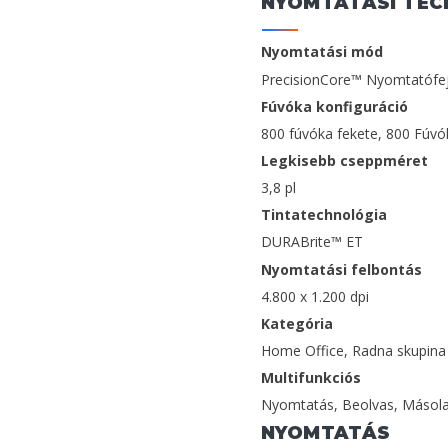
NYOMTATÁSI TEC
Nyomtatási mód
PrecisionCore™ Nyomtatófe
Fúvóka konfiguráció
800 fúvóka fekete, 800 Fúv
Legkisebb cseppméret
3,8 pl
Tintatechnológia
DURABrite™ ET
Nyomtatási felbontás
4.800 x 1.200 dpi
Kategória
Home Office, Radna skupina
Multifunkciós
Nyomtatás, Beolvas, Másola
NYOMTATÁS