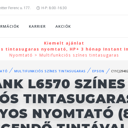
tter Ferenc u. 177.
H-P: 8:00 -16:30
ORMÁCIÓK
KARRIER
AKCIÓK
Kiemelt ajánlat
ós tintasugaras nyomtató, HP+ 3 hónap Instant I
Nyomtató > Multifunkciós színes tintasugaras
ATÓ
MULTIFUNKCIÓS SZÍNES TINTASUGARAS
EPSON
C11CJ2940
NK L6570 SZÍNES
IÓS TINTASUGARA
YOS NYOMTATÓ (8