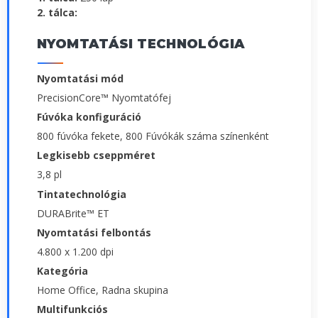
2. tálca:
NYOMTATÁSI TECHNOLÓGIA
Nyomtatási mód
PrecisionCore™ Nyomtatófej
Fúvóka konfiguráció
800 fúvóka fekete, 800 Fúvókák száma színenként
Legkisebb cseppméret
3,8 pl
Tintatechnológia
DURABrite™ ET
Nyomtatási felbontás
4.800 x 1.200 dpi
Kategória
Home Office, Radna skupina
Multifunkciós