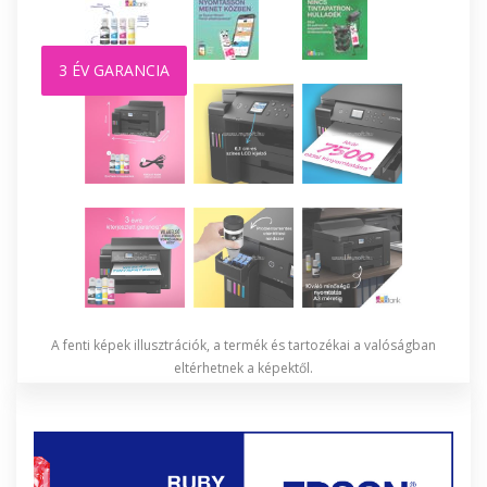
3 ÉV GARANCIA
A fenti képek illusztrációk, a termék és tartozékai a valóságban
eltérhetnek a képektől.