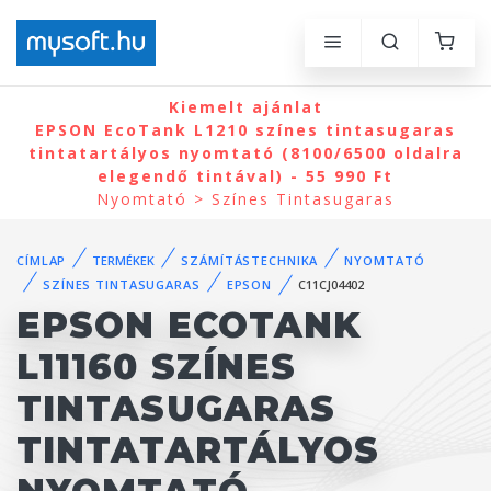
Kiemelt ajánlat
EPSON EcoTank L1210 színes tintasugaras
tintatartályos nyomtató (8100/6500 oldalra
elegendő tintával) - 55 990 Ft
Nyomtató > Színes Tintasugaras
CÍMLAP
TERMÉKEK
SZÁMÍTÁSTECHNIKA
NYOMTATÓ
SZÍNES TINTASUGARAS
EPSON
C11CJ04402
EPSON ECOTANK
L11160 SZÍNES
TINTASUGARAS
TINTATARTÁLYOS