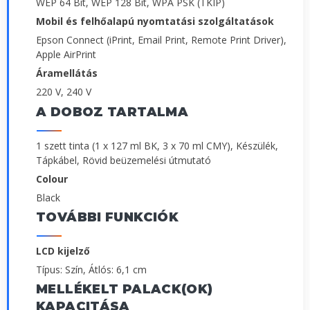
WEP 64 Bit, WEP 128 Bit, WPA PSK (TKIP)
Mobil és felhőalapú nyomtatási szolgáltatások
Epson Connect (iPrint, Email Print, Remote Print Driver),
Apple AirPrint
Áramellátás
220 V, 240 V
A DOBOZ TARTALMA
1 szett tinta (1 x 127 ml BK, 3 x 70 ml CMY), Készülék,
Tápkábel, Rövid beüzemelési útmutató
Colour
Black
TOVÁBBI FUNKCIÓK
LCD kijelző
Típus: Szín, Átlós: 6,1 cm
MELLÉKELT PALACK(OK)
KAPACITÁSA