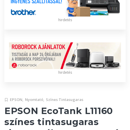
hirdetés
hirdetés
EPSON,
Nyomtató,
Színes Tintasugaras
EPSON EcoTank L11160
színes tintasugaras