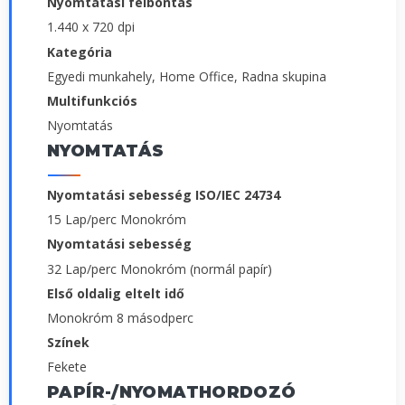
Nyomtatási felbontás
1.440 x 720 dpi
Kategória
Egyedi munkahely, Home Office, Radna skupina
Multifunkciós
Nyomtatás
NYOMTATÁS
Nyomtatási sebesség ISO/IEC 24734
15 Lap/perc Monokróm
Nyomtatási sebesség
32 Lap/perc Monokróm (normál papír)
Első oldalig eltelt idő
Monokróm 8 másodperc
Színek
Fekete
PAPÍR-/NYOMATHORDOZÓ