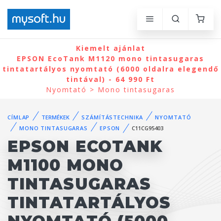
Kiemelt ajánlat
EPSON EcoTank M1120 mono tintasugaras
tintatartályos nyomtató (6000 oldalra elegendő
tintával) - 64 990 Ft
Nyomtató > Mono tintasugaras
CÍMLAP
TERMÉKEK
SZÁMÍTÁSTECHNIKA
NYOMTATÓ
MONO TINTASUGARAS
EPSON
C11CG95403
EPSON ECOTANK
M1100 MONO
TINTASUGARAS
TINTATARTÁLYOS