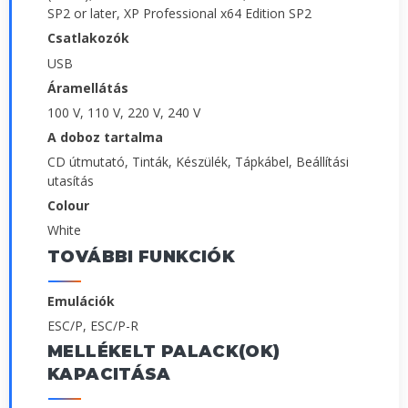
SP2 or later, XP Professional x64 Edition SP2
Csatlakozók
USB
Áramellátás
100 V, 110 V, 220 V, 240 V
A doboz tartalma
CD útmutató, Tinták, Készülék, Tápkábel, Beállítási
utasítás
Colour
White
TOVÁBBI FUNKCIÓK
Emulációk
ESC/P, ESC/P-R
MELLÉKELT PALACK(OK)
KAPACITÁSA