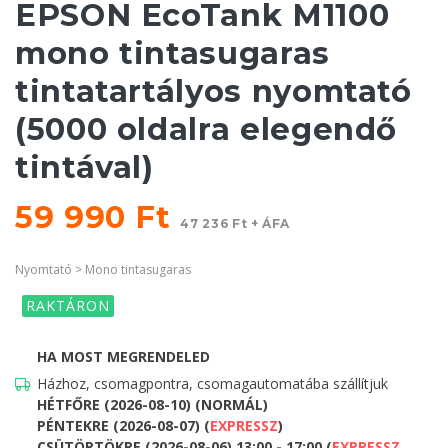
EPSON EcoTank M1100
mono tintasugaras
tintatartályos nyomtató
(5000 oldalra elegendő
tintával)
59 990 Ft
47 236 Ft + ÁFA
Nyomtató > Mono tintasugaras
RAKTÁRON
HA MOST MEGRENDELED
Házhoz, csomagpontra, csomagautomatába szállítjuk
HÉTFŐRE (2026-08-10) (NORMÁL)
PÉNTEKRE (2026-08-07) (
EXPRESSZ
)
CSÜTÖRTÖKRE (2026-08-06) 13:00 - 17:00 (
EXPRESSZ