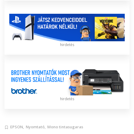
hirdetés
hirdetés
EPSON,
Nyomtató,
Mono tintasugaras