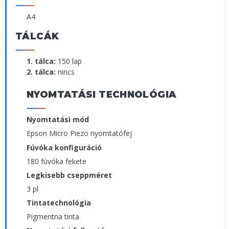
A4
TÁLCÁK
1. tálca:
150 lap
2. tálca:
nincs
NYOMTATÁSI TECHNOLÓGIA
Nyomtatási mód
Epson Micro Piezo nyomtatófej
Fúvóka konfiguráció
180 fúvóka fekete
Legkisebb cseppméret
3 pl
Tintatechnológia
Pigmentna tinta