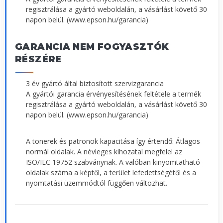
regisztrálása a gyártó weboldalán, a vásárlást követő 30
napon belül. (www.epson.hu/garancia)
GARANCIA NEM FOGYASZTÓK
RÉSZÉRE
3 év gyártó által biztosított szervizgarancia
A gyártói garancia érvényesítésének feltétele a termék
regisztrálása a gyártó weboldalán, a vásárlást követő 30
napon belül. (www.epson.hu/garancia)
A tonerek és patronok kapacitása így értendő: Átlagos
normál oldalak. A névleges kihozatal megfelel az
ISO/IEC 19752 szabványnak. A valóban kinyomtatható
oldalak száma a képtől, a terület lefedettségétől és a
nyomtatási üzemmódtól függően változhat.