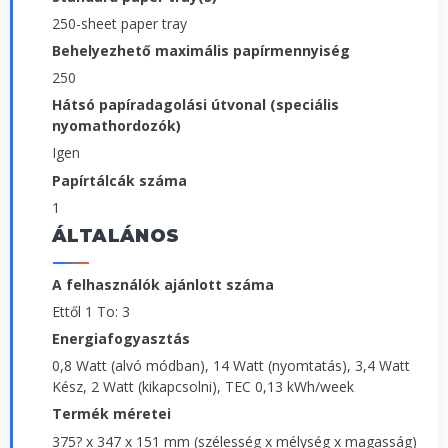
250-sheet paper tray
Behelyezhető maximális papírmennyiség
250
Hátsó papíradagolási útvonal (speciális
nyomathordozók)
Igen
Papírtálcák száma
1
ÁLTALÁNOS
A felhasználók ajánlott száma
Ettől 1 To: 3
Energiafogyasztás
0,8 Watt (alvó módban), 14 Watt (nyomtatás), 3,4 Watt
Kész, 2 Watt (kikapcsolni), TEC 0,13 kWh/week
Termék méretei
375? x 347 x 151 mm (szélesség x mélység x magasság)