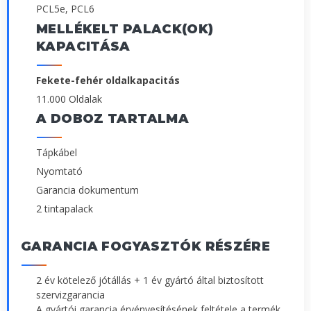
PCL5e, PCL6
MELLÉKELT PALACK(OK)
KAPACITÁSA
Fekete-fehér oldalkapacitás
11.000 Oldalak
A DOBOZ TARTALMA
Tápkábel
Nyomtató
Garancia dokumentum
2 tintapalack
GARANCIA FOGYASZTÓK RÉSZÉRE
2 év kötelező jótállás + 1 év gyártó által biztosított
szervizgarancia
A gyártói garancia érvényesítésének feltétele a termék