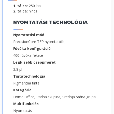
1. tálca:
250 lap
2. tálca:
nincs
NYOMTATÁSI TECHNOLÓGIA
Nyomtatási mód
PrecisionCore TFP nyomtatófej
Fúvóka konfiguráció
400 fúvóka fekete
Legkisebb cseppméret
2,8 pl
Tintatechnológia
Pigmentna tinta
Kategória
Home Office, Radna skupina, Srednja radna grupa
Multifunkciós
Nyomtatás