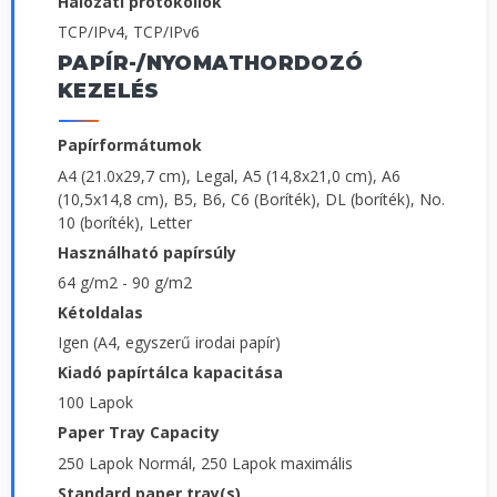
Hálózati protokollok
TCP/IPv4, TCP/IPv6
PAPÍR-/NYOMATHORDOZÓ
KEZELÉS
Papírformátumok
A4 (21.0x29,7 cm), Legal, A5 (14,8x21,0 cm), A6
(10,5x14,8 cm), B5, B6, C6 (Boríték), DL (boríték), No.
10 (boríték), Letter
Használható papírsúly
64 g/m2 - 90 g/m2
Kétoldalas
Igen (A4, egyszerű irodai papír)
Kiadó papírtálca kapacitása
100 Lapok
Paper Tray Capacity
250 Lapok Normál, 250 Lapok maximális
Standard paper tray(s)