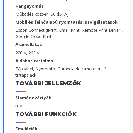
Hangnyomás
Működés közben: 56 dB (A)
Mobil és felhőalapú nyomtatási szolgáltatások
Epson Connect (iPrint, Email Print, Remote Print Driver),
Google Cloud Print
Áramellátás
220 V, 240 V
A doboz tartalma
Tápkábel, Nyomtató, Garancia dokumentum, 2
tintapalack
TOVÁBBI JELLEMZŐK
Memóriakártyák
n. a.
TOVÁBBI FUNKCIÓK
Emulációk