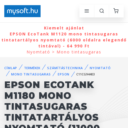
Kiemelt ajánlat
EPSON EcoTank M1120 mono tintasugaras
tintatartályos nyomtató (6000 oldalra elegendő
tintával) - 64 990 Ft
Nyomtató > Mono tintasugaras
CÍMLAP
TERMÉKEK
SZÁMÍTÁSTECHNIKA
NYOMTATÓ
MONO TINTASUGARAS
EPSON
C11CG94403
EPSON ECOTANK
M1180 MONO
TINTASUGARAS
TINTATARTÁLYOS