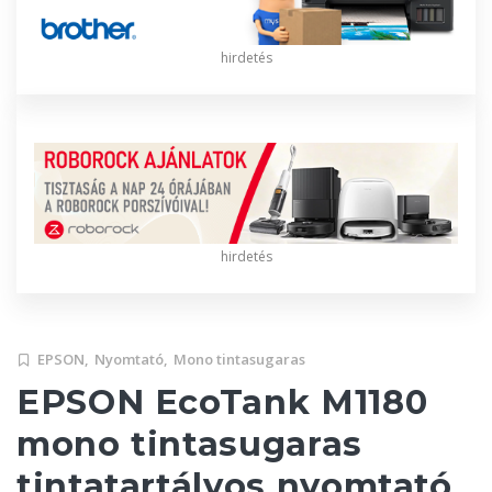
hirdetés
hirdetés
EPSON,
Nyomtató,
Mono tintasugaras
EPSON EcoTank M1180
mono tintasugaras
tintatartályos nyomtató