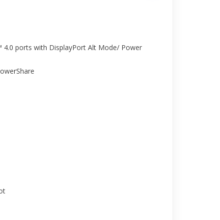
4.0 ports with DisplayPort Alt Mode/ Power
 PowerShare
ot