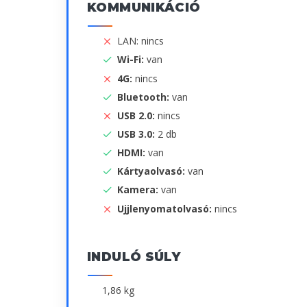
KOMMUNIKÁCIÓ
LAN: nincs
Wi-Fi:
van
4G:
nincs
Bluetooth:
van
USB 2.0:
nincs
USB 3.0:
2 db
HDMI:
van
Kártyaolvasó:
van
Kamera:
van
Ujjlenyomatolvasó:
nincs
INDULÓ SÚLY
1,86 kg