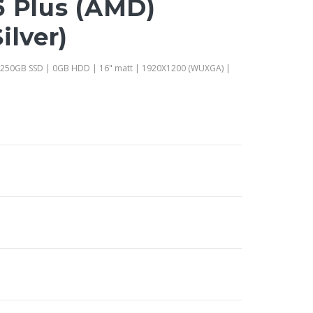
6 Plus (AMD)
ilver)
 250GB SSD | 0GB HDD | 16" matt | 1920X1200 (WUXGA) |