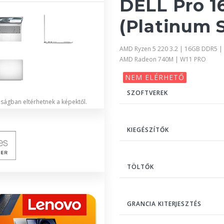
DELL Pro 1
(Platinum S
AMD Ryzen 5 220 3.2 | 16GB DDR5 |
AMD Radeon 740M | W11 PRO
NEM ELÉRHETŐ
SZOFTVEREK
lóságban eltérhetnek a képektől.
KIEGÉSZÍTŐK
TÖLTŐK
GRANCIA KITERJESZTÉS