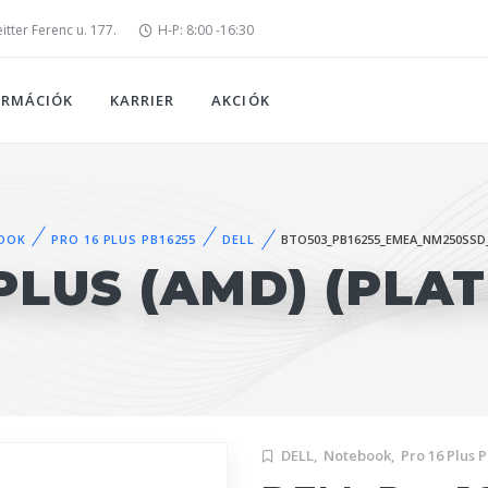
tter Ferenc u. 177.
H-P: 8:00 -16:30
ORMÁCIÓK
KARRIER
AKCIÓK
OOK
PRO 16 PLUS PB16255
DELL
BTO503_PB16255_EMEA_NM250SSD
PLUS (AMD) (PLA
DELL,
Notebook,
Pro 16 Plus 