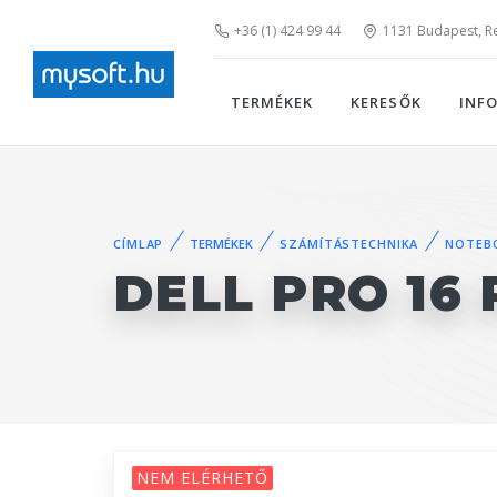
+36 (1) 424 99 44
1131 Budapest, Rei
TERMÉKEK
KERESŐK
INF
CÍMLAP
TERMÉKEK
SZÁMÍTÁSTECHNIKA
NOTEB
DELL PRO 16 
NEM ELÉRHETŐ