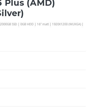
6 Plus (AMD)
ilver)
 2000GB SSD | 0GB HDD | 16" matt | 1920X1200 (WUXGA) |