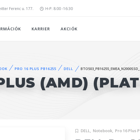
tter Ferenc u. 177.
H-P: 8:00 -16:30
ORMÁCIÓK
KARRIER
AKCIÓK
OOK
PRO 16 PLUS PB16255
DELL
BTO503_PB16255_EMEA_N2000SSD_
PLUS (AMD) (PLA
DELL,
Notebook,
Pro 16 Plus 