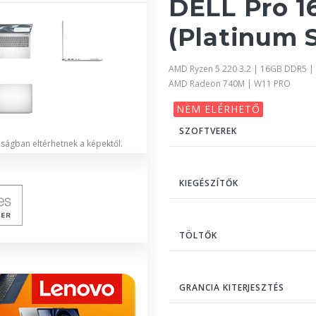
DELL Pro 1
(Platinum S
AMD Ryzen 5 220 3.2 | 16GB DDR5 |
AMD Radeon 740M | W11 PRO
NEM ELÉRHETŐ
SZOFTVEREK
lóságban eltérhetnek a képektől.
KIEGÉSZÍTŐK
TÖLTŐK
GRANCIA KITERJESZTÉS