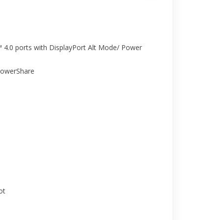
4.0 ports with DisplayPort Alt Mode/ Power
 PowerShare
ot