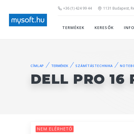
+36 (1) 424 99 44
1131 Budapest, Rei
TERMÉKEK
KERESŐK
INF
CÍMLAP
TERMÉKEK
SZÁMÍTÁSTECHNIKA
NOTEB
DELL PRO 16 
NEM ELÉRHETŐ