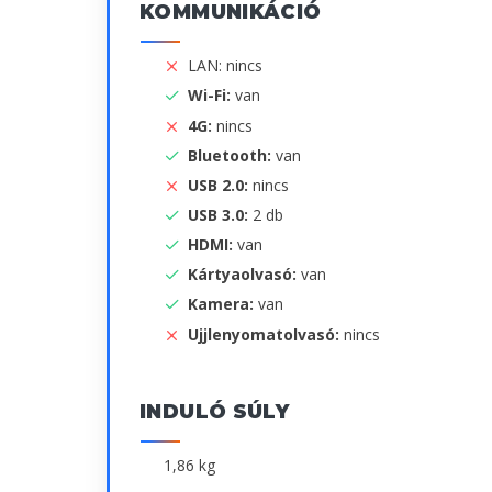
KOMMUNIKÁCIÓ
LAN: nincs
Wi-Fi:
van
4G:
nincs
Bluetooth:
van
USB 2.0:
nincs
USB 3.0:
2 db
HDMI:
van
Kártyaolvasó:
van
Kamera:
van
Ujjlenyomatolvasó:
nincs
INDULÓ SÚLY
1,86 kg