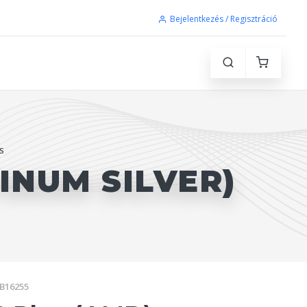
Bejelentkezés / Regisztráció
S
TINUM SILVER)
PB16255