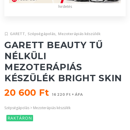
hirdetés
GARETT,
Szépségápolás,
Mezoterápiás készülék
GARETT BEAUTY TŰ
NÉLKÜLI
MEZOTERÁPIÁS
KÉSZÜLÉK BRIGHT SKIN
20 600 Ft
16 220 Ft + ÁFA
Szépségápolás > Mezoterápiás készülék
RAKTÁRON