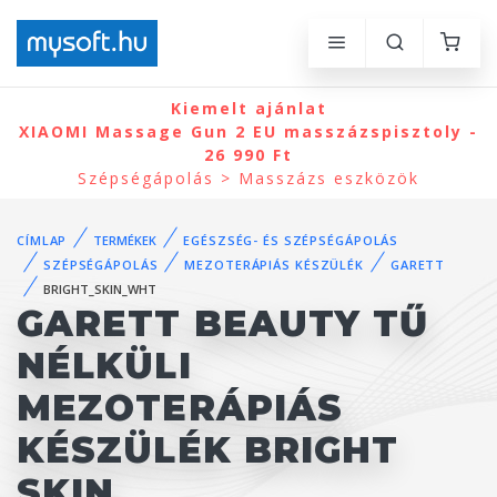
Kiemelt ajánlat
XIAOMI Massage Gun 2 EU masszázspisztoly -
26 990 Ft
Szépségápolás > Masszázs eszközök
CÍMLAP
TERMÉKEK
EGÉSZSÉG- ÉS SZÉPSÉGÁPOLÁS
SZÉPSÉGÁPOLÁS
MEZOTERÁPIÁS KÉSZÜLÉK
GARETT
BRIGHT_SKIN_WHT
GARETT BEAUTY TŰ
NÉLKÜLI
MEZOTERÁPIÁS
KÉSZÜLÉK BRIGHT
SKIN