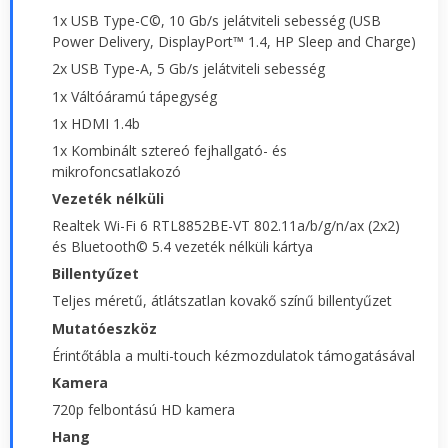
1x USB Type-C©, 10 Gb/s jelátviteli sebesség (USB
Power Delivery, DisplayPort™ 1.4, HP Sleep and Charge)
2x USB Type-A, 5 Gb/s jelátviteli sebesség
1x Váltóáramú tápegység
1x HDMI 1.4b
1x Kombinált sztereó fejhallgató- és
mikrofoncsatlakozó
Vezeték nélküli
Realtek Wi-Fi 6 RTL8852BE-VT 802.11a/b/g/n/ax (2x2)
és Bluetooth© 5.4 vezeték nélküli kártya
Billentyűzet
Teljes méretű, átlátszatlan kovakő színű billentyűzet
Mutatóeszköz
Érintőtábla a multi-touch kézmozdulatok támogatásával
Kamera
720p felbontású HD kamera
Hang