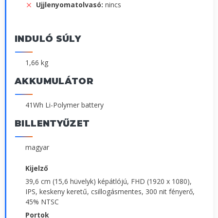
Ujjlenyomatolvasó:
nincs
INDULÓ SÚLY
1,66 kg
AKKUMULÁTOR
41Wh Li-Polymer battery
BILLENTYŰZET
magyar
Kijelző
39,6 cm (15,6 hüvelyk) képátlójú, FHD (1920 x 1080),
IPS, keskeny keretű, csillogásmentes, 300 nit fényerő,
45% NTSC
Portok