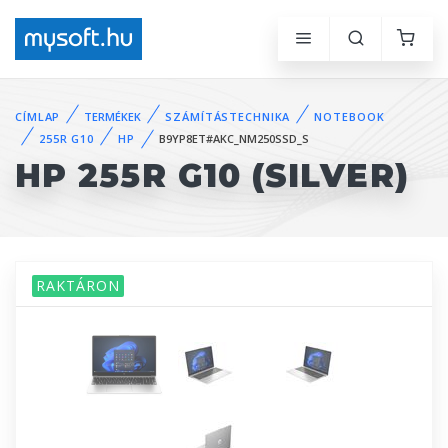
CÍMLAP
TERMÉKEK
SZÁMÍTÁSTECHNIKA
NOTEBOOK
255R G10
HP
B9YP8ET#AKC_NM250SSD_S
HP 255R G10 (SILVER)
RAKTÁRON