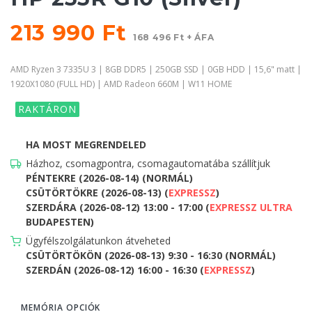
213 990 Ft
168 496 Ft + ÁFA
AMD Ryzen 3 7335U 3 | 8GB DDR5 | 250GB SSD | 0GB HDD | 15,6" matt |
1920X1080 (FULL HD) | AMD Radeon 660M | W11 HOME
RAKTÁRON
HA MOST MEGRENDELED
Házhoz, csomagpontra, csomagautomatába szállítjuk
PÉNTEKRE (2026-08-14) (NORMÁL)
CSÜTÖRTÖKRE (2026-08-13) (
EXPRESSZ
)
SZERDÁRA (2026-08-12) 13:00 - 17:00 (
EXPRESSZ ULTRA
BUDAPESTEN)
Ügyfélszolgálatunkon átveheted
CSÜTÖRTÖKÖN (2026-08-13) 9:30 - 16:30 (NORMÁL)
SZERDÁN (2026-08-12) 16:00 - 16:30 (
EXPRESSZ
)
MEMÓRIA OPCIÓK