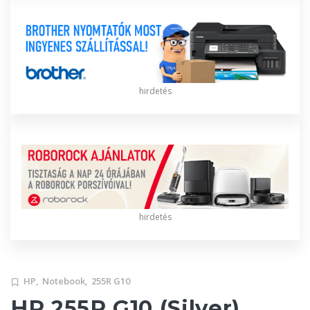
hirdetés
hirdetés
HP,
Notebook,
255R G10
HP 255R G10 (Silver)