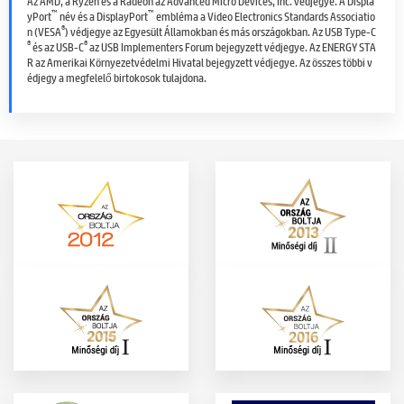
Az AMD, a Ryzen és a Radeon az Advanced Micro Devices, Inc. védjegye. A Displa
™
™
yPort
név és a DisplayPort
embléma a Video Electronics Standards Associatio
®
n (VESA
) védjegye az Egyesült Államokban és más országokban. Az USB Type-C
®
®
és az USB-C
az USB Implementers Forum bejegyzett védjegye. Az ENERGY STA
R az Amerikai Környezetvédelmi Hivatal bejegyzett védjegye. Az összes többi v
édjegy a megfelelő birtokosok tulajdona.