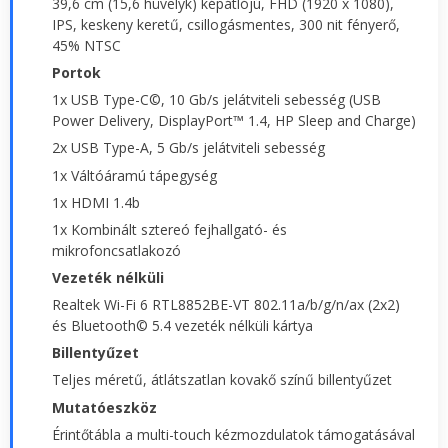
39,6 cm (15,6 hüvelyk) képátlójú, FHD (1920 x 1080),
IPS, keskeny keretű, csillogásmentes, 300 nit fényerő,
45% NTSC
Portok
1x USB Type-C©, 10 Gb/s jelátviteli sebesség (USB
Power Delivery, DisplayPort™ 1.4, HP Sleep and Charge)
2x USB Type-A, 5 Gb/s jelátviteli sebesség
1x Váltóáramú tápegység
1x HDMI 1.4b
1x Kombinált sztereó fejhallgató- és
mikrofoncsatlakozó
Vezeték nélküli
Realtek Wi-Fi 6 RTL8852BE-VT 802.11a/b/g/n/ax (2x2)
és Bluetooth© 5.4 vezeték nélküli kártya
Billentyűzet
Teljes méretű, átlátszatlan kovakő színű billentyűzet
Mutatóeszköz
Érintőtábla a multi-touch kézmozdulatok támogatásával