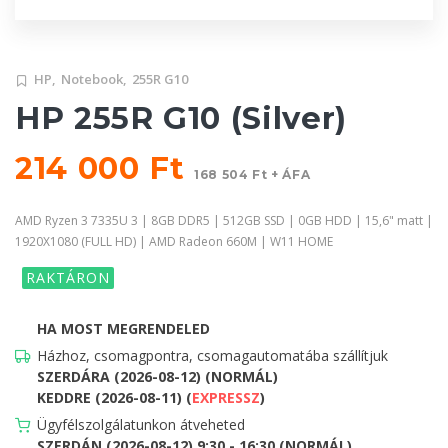
HP,
Notebook,
255R G10
HP 255R G10 (Silver)
214 000 Ft
168 504 Ft + ÁFA
AMD Ryzen 3 7335U 3 | 8GB DDR5 | 512GB SSD | 0GB HDD | 15,6" matt |
1920X1080 (FULL HD) | AMD Radeon 660M | W11 HOME
RAKTÁRON
HA MOST MEGRENDELED
Házhoz, csomagpontra, csomagautomatába szállítjuk
SZERDÁRA (2026-08-12) (NORMÁL)
KEDDRE (2026-08-11) (
EXPRESSZ
)
Ügyfélszolgálatunkon átveheted
SZERDÁN (2026-08-12) 9:30 - 16:30 (NORMÁL)