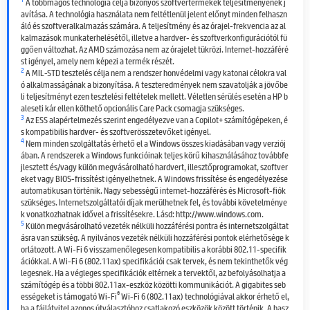
A többmagos technológia célja bizonyos szoftvertermékek teljesítményének j
avítása. A technológia használata nem feltétlenül jelent előnyt minden felhaszn
áló és szoftveralkalmazás számára. A teljesítmény és az órajel-frekvencia az al
kalmazások munkaterhelésétől, illetve a hardver- és szoftverkonfigurációtól fü
ggően változhat. Az AMD számozása nem az órajelet tükrözi. Internet-hozzáféré
st igényel, amely nem képezi a termék részét.
2
A MIL-STD tesztelés célja nem a rendszer honvédelmi vagy katonai célokra val
ó alkalmasságának a bizonyítása. A teszteredmények nem szavatolják a jövőbe
li teljesítményt ezen tesztelési feltételek mellett. Véletlen sérülés esetén a HP b
aleseti kár ellen köthető opcionális Care Pack csomagja szükséges.
3
Az ESS alapértelmezés szerint engedélyezve van a Copilot+ számítógépeken, é
s kompatibilis hardver- és szoftverösszetevőket igényel.
4
Nem minden szolgáltatás érhető el a Windows összes kiadásában vagy verziój
ában. A rendszerek a Windows funkcióinak teljes körű kihasználásához továbbfe
jlesztett és/vagy külön megvásárolható hardvert, illesztőprogramokat, szoftver
eket vagy BIOS-frissítést igényelhetnek. A Windows frissítése és engedélyezése
automatikusan történik. Nagy sebességű internet-hozzáférés és Microsoft-fiók
szükséges. Internetszolgáltatói díjak merülhetnek fel, és további követelménye
k vonatkozhatnak idővel a frissítésekre. Lásd: http://www.windows.com.
5
Külön megvásárolható vezeték nélküli hozzáférési pontra és internetszolgáltat
ásra van szükség. A nyilvános vezeték nélküli hozzáférési pontok elérhetősége k
orlátozott. A Wi-Fi 6 visszamenőlegesen kompatibilis a korábbi 802.11-specifik
ációkkal. A Wi-Fi 6 (802.11ax) specifikációi csak tervek, és nem tekinthetők vég
legesnek. Ha a végleges specifikációk eltérnek a tervektől, az befolyásolhatja a
számítógép és a többi 802.11ax-eszköz közötti kommunikációt. A gigabites seb
®
ességeket is támogató Wi-Fi
Wi-Fi 6 (802.11ax) technológiával akkor érhető el,
ha a fájlátvitel azonos útválasztóhoz csatlakozó eszközök között történik. A hasz