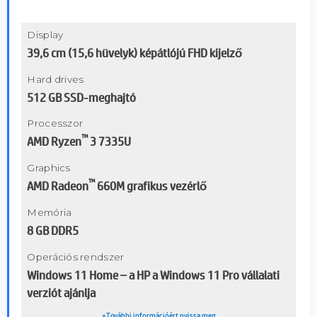
Display
39,6 cm (15,6 hüvelyk) képátlójú FHD kijelző
Hard drives
512 GB SSD-meghajtó
Processzor
™
AMD Ryzen
3 7335U
Graphics
™
AMD Radeon
660M grafikus vezérlő
Memória
8 GB DDR5
Operációs rendszer
Windows 11 Home – a HP a Windows 11 Pro vállalati
verziót ajánlja
+További információért nyissa meg