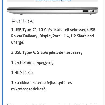
Portok
®
1 USB Type-C
, 10 Gb/s jelátviteli sebesség (USB
™
Power Delivery, DisplayPort
1.4, HP Sleep and
Charge)
2 USB Type-A, 5 Gb/s jelátviteli sebesség
1 váltóáramú tápegység
1 HDMI 1.4b
1 kombinált sztereó fejhallgató- és
mikrofoncsatlakozó
1