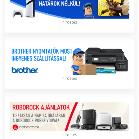
hirdetés
hirdetés
hirdetés