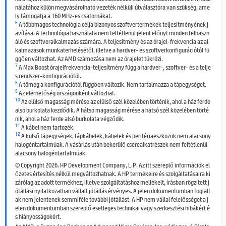
nálatához külön megvásárolható vezeték nélküli útválasztóra van szükség, ame
ly támogatja a 160 MHz-es csatornákat.
6
A többmagos technológia célja bizonyos szoftvertermékek teljesítményének j
avítása. A technológia használata nem feltétlenül jelent előnyt minden felhaszn
áló és szoftveralkalmazás számára. A teljesítmény és az órajel-frekvencia az al
kalmazások munkaterhelésétől, illetve a hardver- és szoftverkonfigurációtól fü
ggően változhat. Az AMD számozása nem az órajelet tükrözi.
7
A Max Boost órajelfrekvencia-teljesítmény függ a hardver-, szoftver- és a telje
s rendszer-konfigurációtól.
8
A tömeg a konfigurációtól függően változik. Nem tartalmazza a tápegységet.
9
Az elérhetőség országonként változhat.
10
Az elülső magasság mérése az elülső szél közelében történik, ahol a ház ferde
alsó burkolata kezdődik. A hátsó magasság mérése a hátsó szél közelében törté
nik, ahol a ház ferde alsó burkolata végződik.
11
A kábel nem tartozék.
12
A külső tápegységek, tápkábelek, kábelek és perifériaeszközök nem alacsony
halogéntartalmúak. A vásárlás után bekerülő cserealkatrészek nem feltétlenül
alacsony halogéntartalmúak.
© Copyright 2026. HP Development Company, L.P. Az itt szereplő információk el
őzetes értesítés nélkül megváltozhatnak. A HP termékeire és szolgáltatásaira ki
zárólag az adott termékhez, illetve szolgáltatáshoz mellékelt, írásban rögzített j
ótállási nyilatkozatban vállalt jótállás érvényes. A jelen dokumentumban foglalt
ak nem jelentenek semmiféle további jótállást. A HP nem vállal felelősséget a j
elen dokumentumban szereplő esetleges technikai vagy szerkesztési hibákért é
s hiányosságokért.