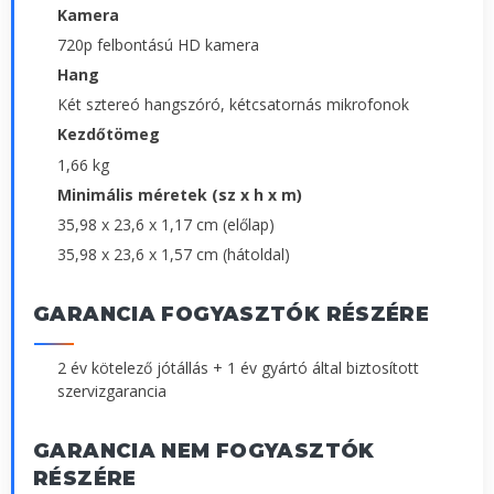
Kamera
720p felbontású HD kamera
Hang
Két sztereó hangszóró, kétcsatornás mikrofonok
Kezdőtömeg
1,66 kg
Minimális méretek (sz x h x m)
35,98 x 23,6 x 1,17 cm (előlap)
35,98 x 23,6 x 1,57 cm (hátoldal)
GARANCIA FOGYASZTÓK RÉSZÉRE
2 év kötelező jótállás + 1 év gyártó által biztosított
szervizgarancia
GARANCIA NEM FOGYASZTÓK
RÉSZÉRE