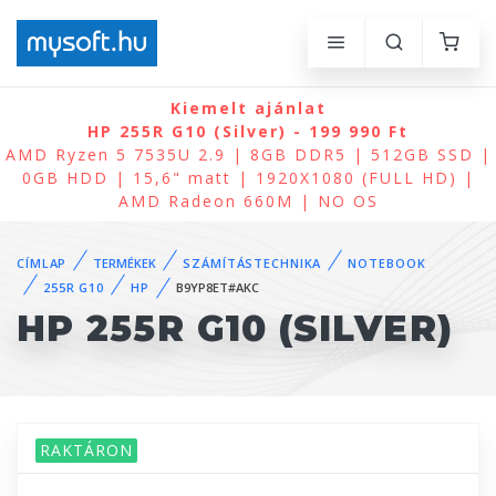
Kiemelt ajánlat
HP 255R G10 (Silver) - 199 990 Ft
AMD Ryzen 5 7535U 2.9 | 8GB DDR5 | 512GB SSD |
0GB HDD | 15,6" matt | 1920X1080 (FULL HD) |
AMD Radeon 660M | NO OS
CÍMLAP
TERMÉKEK
SZÁMÍTÁSTECHNIKA
NOTEBOOK
255R G10
HP
B9YP8ET#AKC
HP 255R G10 (SILVER)
RAKTÁRON