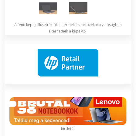
A fenti képek illusztrációk, a termék és tartozékai a valóságban
eltérhetnek a képektől.
hirdetés