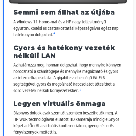
Semmi sem állhat az útjába
A Windows 11 Home-mal és a HP nagy teljesítményű
együttműködési és csatlakoztatási képességeivel egész nap
4
hatékonyan dolgozhat.
Gyors és hatékony vezeték
nélküli LAN
Az határozza meg, honnan dolgozhat, hogy mennyire könnyen
hordozható a számítógépe és mennyire megbízható és gyors
az internetkapcsolata. A gigabites sebességű Wi-Fi 6
segítségével gyors és megbízható kapcsolatot létesíthet a
5
sűrű vezeték nélküli környezetekben.
Legyen virtuális önmaga
Bizonyos dolgok csak szemtől szemben beszélhetők meg. A
HP WDR technológiával ellátott HD kamerája mindig előnyös
képet ad Önről a virtuális konferenciákon, gyenge és erős
fényviszonyok mellett is.