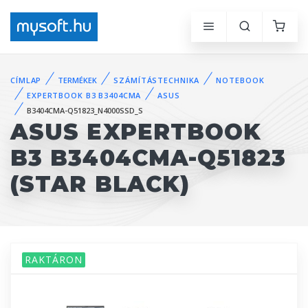
CÍMLAP
TERMÉKEK
SZÁMÍTÁSTECHNIKA
NOTEBOOK
EXPERTBOOK B3 B3404CMA
ASUS
B3404CMA-Q51823_N4000SSD_S
ASUS EXPERTBOOK
B3 B3404CMA-Q51823
(STAR BLACK)
RAKTÁRON