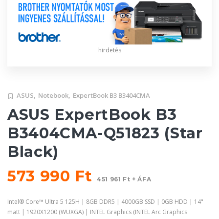
hirdetés
ASUS,
Notebook,
ExpertBook B3 B3404CMA
ASUS ExpertBook B3
B3404CMA-Q51823 (Star
Black)
573 990 Ft
451 961 Ft + ÁFA
Intel® Core™ Ultra 5 125H | 8GB DDR5 | 4000GB SSD | 0GB HDD | 14"
matt | 1920X1200 (WUXGA) | INTEL Graphics (INTEL Arc Graphics