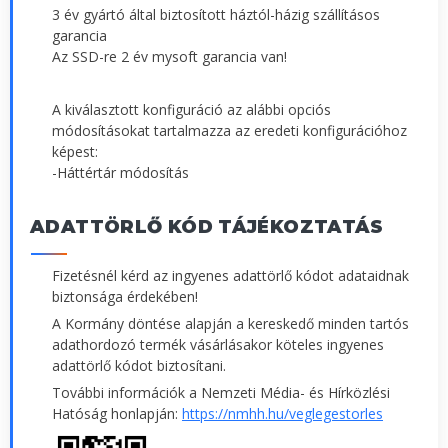
3 év gyártó által biztosított háztól-házig szállításos
garancia
Az SSD-re 2 év mysoft garancia van!
A kiválasztott konfiguráció az alábbi opciós
módosításokat tartalmazza az eredeti konfigurációhoz
képest:
-Háttértár módosítás
ADATTÖRLŐ KÓD TÁJÉKOZTATÁS
Fizetésnél kérd az ingyenes adattörlő kódot adataidnak
biztonsága érdekében!
A Kormány döntése alapján a kereskedő minden tartós
adathordozó termék vásárlásakor köteles ingyenes
adattörlő kódot biztosítani.
További információk a Nemzeti Média- és Hírközlési
Hatóság honlapján:
https://nmhh.hu/veglegestorles