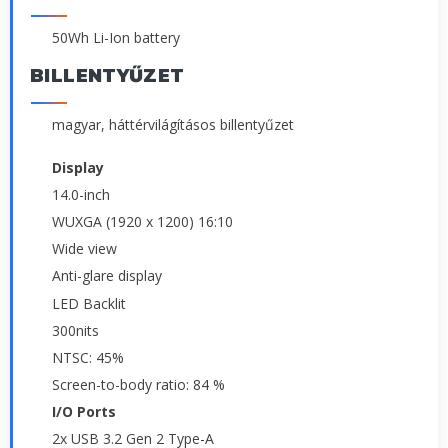
50Wh Li-Ion battery
BILLENTYŰZET
magyar, háttérvilágításos billentyűzet
Display
14.0-inch
WUXGA (1920 x 1200) 16:10
Wide view
Anti-glare display
LED Backlit
300nits
NTSC: 45%
Screen-to-body ratio: 84 %
I/O Ports
2x USB 3.2 Gen 2 Type-A