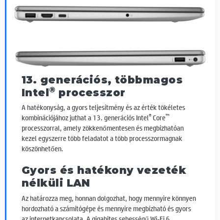
13. generációs, többmagos
®
Intel
processzor
A hatékonyság, a gyors teljesítmény és az érték tökéletes
®
™
kombinációjához juthat a 13. generációs Intel
Core
processzorral, amely zökkenőmentesen és megbízhatóan
kezel egyszerre több feladatot a több processzormagnak
köszönhetően.
Gyors és hatékony vezeték
nélküli LAN
Az határozza meg, honnan dolgozhat, hogy mennyire könnyen
hordozható a számítógépe és mennyire megbízható és gyors
az internetkapcsolata. A gigabites sebességű Wi-Fi 6