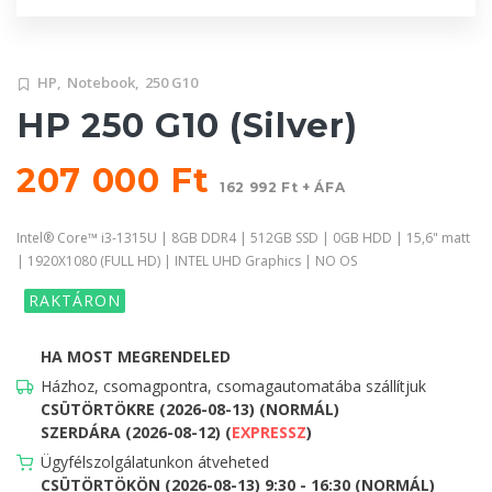
HP,
Notebook,
250 G10
HP 250 G10 (Silver)
207 000 Ft
162 992 Ft + ÁFA
Intel® Core™ i3-1315U | 8GB DDR4 | 512GB SSD | 0GB HDD | 15,6" matt
| 1920X1080 (FULL HD) | INTEL UHD Graphics | NO OS
RAKTÁRON
HA MOST MEGRENDELED
Házhoz, csomagpontra, csomagautomatába szállítjuk
CSÜTÖRTÖKRE (2026-08-13) (NORMÁL)
SZERDÁRA (2026-08-12) (
EXPRESSZ
)
Ügyfélszolgálatunkon átveheted
CSÜTÖRTÖKÖN (2026-08-13) 9:30 - 16:30 (NORMÁL)