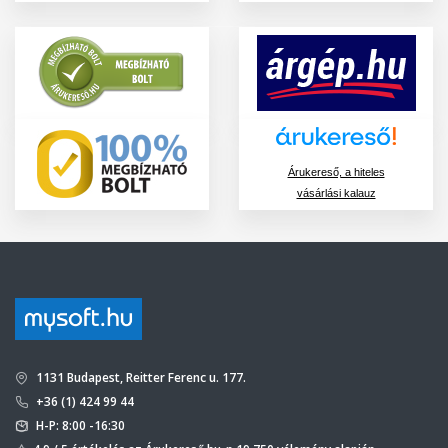
Árukereső, a hiteles
vásárlási kalauz
1131 Budapest, Reitter Ferenc u. 177.
+36 (1) 424 99 44
H-P: 8:00 -16:30