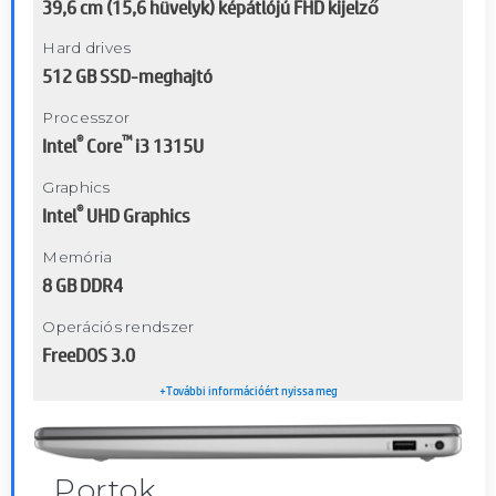
39,6 cm (15,6 hüvelyk) képátlójú FHD kijelző
Hard drives
512 GB SSD-meghajtó
Processzor
®
™
Intel
Core
i3 1315U
Graphics
®
Intel
UHD Graphics
Memória
8 GB DDR4
Operációs rendszer
FreeDOS 3.0
+További információért nyissa meg
Portok