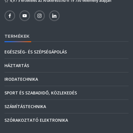
4,9 / 5 értékelés az Árukereső.hu-n 19 750 vélemény alapján
TERMÉKEK
EGÉSZSÉG- ÉS SZÉPSÉGÁPOLÁS
HÁZTARTÁS
IRODATECHNIKA
SPORT ÉS SZABADIDŐ, KÖZLEKEDÉS
SZÁMÍTÁSTECHNIKA
SZÓRAKOZTATÓ ELEKTRONIKA