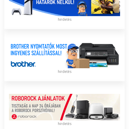
hirdetés
hirdetés
hirdetés