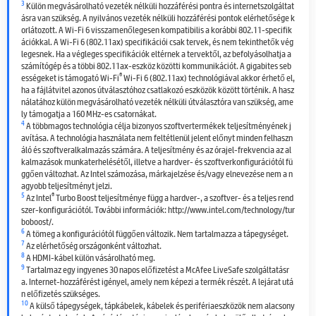
3
Külön megvásárolható vezeték nélküli hozzáférési pontra és internetszolgáltat
ásra van szükség. A nyilvános vezeték nélküli hozzáférési pontok elérhetősége k
orlátozott. A Wi-Fi 6 visszamenőlegesen kompatibilis a korábbi 802.11-specifik
ációkkal. A Wi-Fi 6 (802.11ax) specifikációi csak tervek, és nem tekinthetők vég
legesnek. Ha a végleges specifikációk eltérnek a tervektől, az befolyásolhatja a
számítógép és a többi 802.11ax-eszköz közötti kommunikációt. A gigabites seb
®
ességeket is támogató Wi-Fi
Wi-Fi 6 (802.11ax) technológiával akkor érhető el,
ha a fájlátvitel azonos útválasztóhoz csatlakozó eszközök között történik. A hasz
nálatához külön megvásárolható vezeték nélküli útválasztóra van szükség, ame
ly támogatja a 160 MHz-es csatornákat.
4
A többmagos technológia célja bizonyos szoftvertermékek teljesítményének j
avítása. A technológia használata nem feltétlenül jelent előnyt minden felhaszn
áló és szoftveralkalmazás számára. A teljesítmény és az órajel-frekvencia az al
kalmazások munkaterhelésétől, illetve a hardver- és szoftverkonfigurációtól fü
ggően változhat. Az Intel számozása, márkajelzése és/vagy elnevezése nem a n
agyobb teljesítményt jelzi.
5
®
Az Intel
Turbo Boost teljesítménye függ a hardver-, a szoftver- és a teljes rend
szer-konfigurációtól. További információk: http://www.intel.com/technology/tur
boboost/.
6
A tömeg a konfigurációtól függően változik. Nem tartalmazza a tápegységet.
7
Az elérhetőség országonként változhat.
8
A HDMI-kábel külön vásárolható meg.
9
Tartalmaz egy ingyenes 30 napos előfizetést a McAfee LiveSafe szolgáltatásr
a. Internet-hozzáférést igényel, amely nem képezi a termék részét. A lejárat utá
n előfizetés szükséges.
10
A külső tápegységek, tápkábelek, kábelek és perifériaeszközök nem alacsony