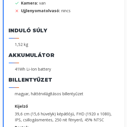
Kamera:
van
Ujjlenyomatolvasó:
nincs
INDULÓ SÚLY
1,52 kg
AKKUMULÁTOR
41Wh Li-Ion battery
BILLENTYŰZET
magyar, háttérvilágításos billentyűzet
Kijelző
39,6 cm (15,6 hüvelyk) képátlójú, FHD (1920 x 1080),
IPS, csillogásmentes, 250 nit fényerő, 45% NTSC