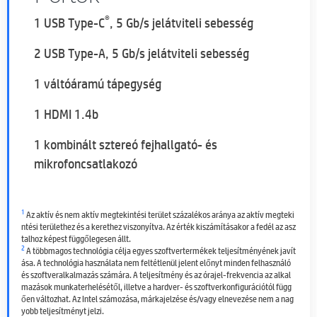
®
1 USB Type-C
, 5 Gb/s jelátviteli sebesség
2 USB Type-A, 5 Gb/s jelátviteli sebesség
1 váltóáramú tápegység
1 HDMI 1.4b
1 kombinált sztereó fejhallgató- és
mikrofoncsatlakozó
1
Az aktív és nem aktív megtekintési terület százalékos aránya az aktív megteki
ntési területhez és a kerethez viszonyítva. Az érték kiszámításakor a fedél az asz
talhoz képest függőlegesen állt.
2
A többmagos technológia célja egyes szoftvertermékek teljesítményének javít
ása. A technológia használata nem feltétlenül jelent előnyt minden felhasználó
és szoftveralkalmazás számára. A teljesítmény és az órajel-frekvencia az alkal
mazások munkaterhelésétől, illetve a hardver- és szoftverkonfigurációtól függ
ően változhat. Az Intel számozása, márkajelzése és/vagy elnevezése nem a nag
yobb teljesítményt jelzi.