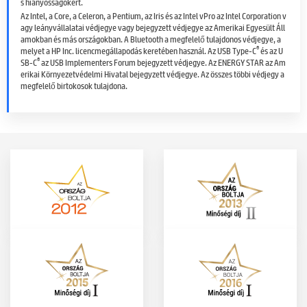
s hiányosságokért.
Az Intel, a Core, a Celeron, a Pentium, az Iris és az Intel vPro az Intel Corporation v
agy leányvállalatai védjegye vagy bejegyzett védjegye az Amerikai Egyesült Áll
amokban és más országokban. A Bluetooth a megfelelő tulajdonos védjegye, a
®
melyet a HP Inc. licencmegállapodás keretében használ. Az USB Type-C
és az U
®
SB-C
az USB Implementers Forum bejegyzett védjegye. Az ENERGY STAR az Am
erikai Környezetvédelmi Hivatal bejegyzett védjegye. Az összes többi védjegy a
megfelelő birtokosok tulajdona.