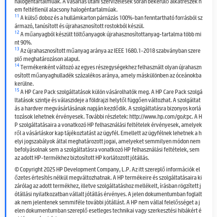
halogéntartalmúak. A vásárlás utáni szervizelések során bekerülő alkatrészek n
em feltétlenül alacsony halogéntartalmúak.
11
A külső doboz és a hullámkarton párnázás 100%-ban fenntartható forrásból sz
ármazó, tanúsított és újrahasznosított rostokból készül.
12
A műanyagból készült töltőanyagok újrahasznosítottanyag-tartalma több mi
nt 90%.
13
Az újrahasznosított műanyag aránya az IEEE 1680.1-2018 szabványban szere
plő meghatározáson alapul.
14
Termékenként változó az egyes részegységekhez felhasznált olyan újrahaszn
osított műanyaghulladék százalékos aránya, amely máskülönben az óceánokba
kerülne.
15
A HP Care Pack szolgáltatások külön vásárolhatók meg. A HP Care Pack szolgá
ltatások szintje és válaszideje a földrajzi helytől függően változhat. A szolgáltat
ás a hardver megvásárlásának napján kezdődik. A szolgáltatásra bizonyos korlá
tozások lehetnek érvényesek. További részletek: http://www.hp.com/go/cpc. A H
P szolgáltatásaira a vonatkozó HP felhasználási feltételek érvényesek, amelyek
ről a vásárláskor kap tájékoztatást az ügyfél. Emellett az ügyfélnek lehetnek a h
elyi jogszabályok által meghatározott jogai, amelyeket semmilyen módon nem
befolyásolnak sem a szolgáltatásra vonatkozó HP felhasználási feltételek, sem
az adott HP-termékhez biztosított HP korlátozott jótállás.
© Copyright 2025 HP Development Company, L.P. Az itt szereplő információk el
őzetes értesítés nélkül megváltozhatnak. A HP termékeire és szolgáltatásaira ki
zárólag az adott termékhez, illetve szolgáltatáshoz mellékelt, írásban rögzített j
ótállási nyilatkozatban vállalt jótállás érvényes. A jelen dokumentumban foglalt
ak nem jelentenek semmiféle további jótállást. A HP nem vállal felelősséget a j
elen dokumentumban szereplő esetleges technikai vagy szerkesztési hibákért é