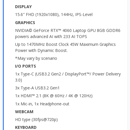
DISPLAY
15.6" FHD (1920x1080), 144Hz, IPS-Level
GRAPHICS
NVIDIA© GeForce RTX™ 4060 Laptop GPU 8GB GDDR6
powers advanced AI with 233 AI TOPS
Up to 1470MHz Boost Clock 45W Maximum Graphics
Power with Dynamic Boost.
*May vary by scenario
I/O PORTS
1x Type-C (USB3.2 Gen2 / DisplayPort™/ Power Delivery
3.0)
3x Type-A USB3.2 Gen1
1x HDMI™ 2.1 (8K @ 60Hz / 4K @ 120Hz)
1x Mic-in, 1x Headphone-out
WEBCAM
HD type (30fps@720p)
KEYBOARD