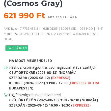
(Cosmos Gray)
621 990 Ft
489 756 Ft + ÁFA
AMD Ryzen 7 7735HS 3.2 | 16GB DDR5 | 500GB SSD | 0GB HDD | 15,6"
matt | 1920X1080 (FULL HD) | NVIDIA GeForce RTX 4060 8GB | W11
HOME
RAKTÁRON
HA MOST MEGRENDELED
Házhoz, csomagpontra, csomagautomatába szállítjuk
CSÜTÖRTÖKRE (2026-08-13) (NORMÁL)
SZERDÁRA (2026-08-12) (
EXPRESSZ
)
KEDDRE (2026-08-11) 13:00 - 17:00 (
EXPRESSZ ULTRA
BUDAPESTEN)
Ügyfélszolgálatunkon átveheted
CSÜTÖRTÖKÖN (2026-08-13) 9:30 - 16:30 (NORMÁL)
SZERDÁN (2026-08-12) 16:00 - 16:30 (
EXPRESSZ
)