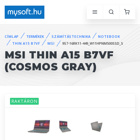
CÍMLAP
TERMÉKEK
SZÁMÍTÁSTECHNIKA
NOTEBOOK
THIN A15 B7VF
MSI
9S7-16RK11-449_W11HPNM500SSD_S
MSI THIN A15 B7VF
(COSMOS GRAY)
RAKTÁRON