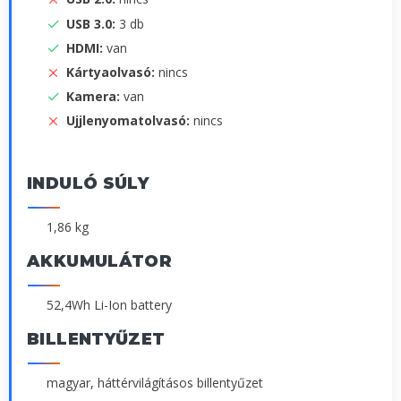
USB 3.0:
3 db
HDMI:
van
Kártyaolvasó:
nincs
Kamera:
van
Ujjlenyomatolvasó:
nincs
INDULÓ SÚLY
1,86 kg
AKKUMULÁTOR
52,4Wh Li-Ion battery
BILLENTYŰZET
magyar, háttérvilágításos billentyűzet