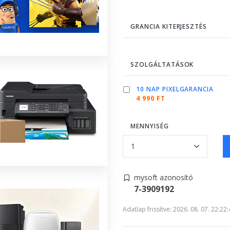
GRANCIA KITERJESZTÉS
SZOLGÁLTATÁSOK
10 NAP PIXELGARANCIA
4 990 FT
MENNYISÉG
mysoft azonosító
7-3909192
Adatlap frissítve: 2026. 08. 07. 22:22