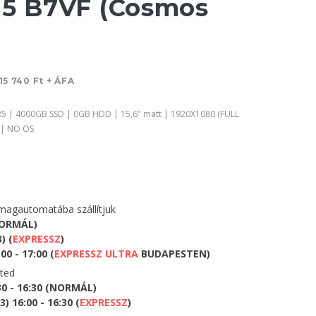
15 B7VF (Cosmos
15 740 Ft + ÁFA
5 | 4000GB SSD | 0GB HDD | 15,6" matt | 1920X1080 (FULL
 | NO OS
agautomatába szállítjuk
NORMÁL)
) (
EXPRESSZ
)
0 - 17:00 (
EXPRESSZ ULTRA
BUDAPESTEN)
eted
30 - 16:30 (NORMÁL)
 16:00 - 16:30 (
EXPRESSZ
)