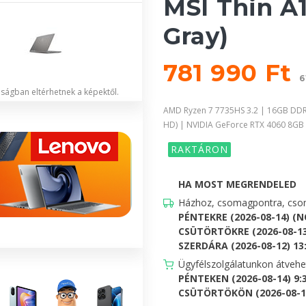
MSI Thin A
Gray)
781 990 Ft
6
lóságban eltérhetnek a képektől.
AMD Ryzen 7 7735HS 3.2 | 16GB DDR
HD) | NVIDIA GeForce RTX 4060 8GB
RAKTÁRON
HA MOST MEGRENDELED
Házhoz, csomagpontra, csom
PÉNTEKRE (2026-08-14) (
CSÜTÖRTÖKRE (2026-08-13
SZERDÁRA (2026-08-12) 13:0
Ügyfélszolgálatunkon átveh
PÉNTEKEN (2026-08-14) 9:
CSÜTÖRTÖKÖN (2026-08-13)