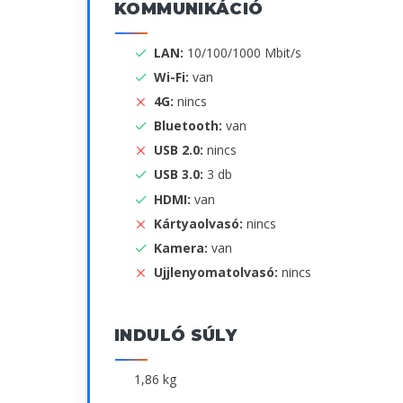
KOMMUNIKÁCIÓ
LAN:
10/100/1000 Mbit/s
Wi-Fi:
van
4G:
nincs
Bluetooth:
van
USB 2.0:
nincs
USB 3.0:
3 db
HDMI:
van
Kártyaolvasó:
nincs
Kamera:
van
Ujjlenyomatolvasó:
nincs
INDULÓ SÚLY
1,86 kg