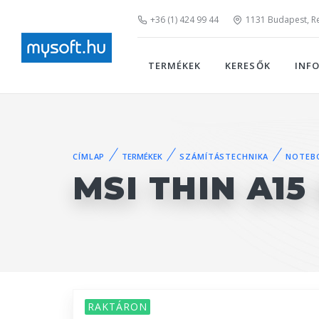
+36 (1) 424 99 44
1131 Budapest, Rei
TERMÉKEK
KERESŐK
INF
CÍMLAP
TERMÉKEK
SZÁMÍTÁSTECHNIKA
NOTEB
MSI THIN A1
RAKTÁRON