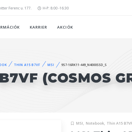
tter Ferenc u. 177.
H-P: 8:00 -16:30
ORMÁCIÓK
KARRIER
AKCIÓK
OOK
THIN A15 B7VF
MSI
9S7-16RK11-449_N4000SSD_S
5 B7VF (COSMOS G
MSI,
Notebook,
Thin A15 B7V