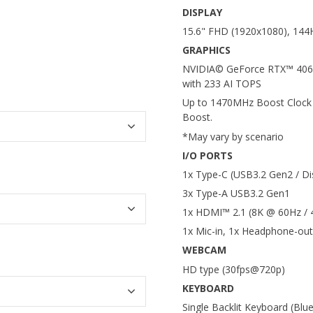
DISPLAY
15.6" FHD (1920x1080), 144H
GRAPHICS
NVIDIA© GeForce RTX™ 406
with 233 AI TOPS
Up to 1470MHz Boost Clock
Boost.
*May vary by scenario
I/O PORTS
1x Type-C (USB3.2 Gen2 / Di
3x Type-A USB3.2 Gen1
1x HDMI™ 2.1 (8K @ 60Hz /
1x Mic-in, 1x Headphone-out
WEBCAM
HD type (30fps@720p)
KEYBOARD
Single Backlit Keyboard (Blue