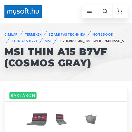
CÍMLAP
TERMÉKEK
SZÁMÍTÁSTECHNIKA
NOTEBOOK
THIN A15 B7VF
MSI
9S7-16RK11-449_8MGBW11HPN4000SSD_S
MSI THIN A15 B7VF
(COSMOS GRAY)
RAKTÁRON