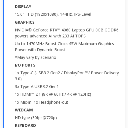
DISPLAY
15.6" FHD (1920x1080), 144Hz, IPS-Level
GRAPHICS
NVIDIA© GeForce RTX™ 4060 Laptop GPU 8GB GDDR6
powers advanced AI with 233 AI TOPS
Up to 1470MHz Boost Clock 45W Maximum Graphics
Power with Dynamic Boost.
*May vary by scenario
I/O PORTS
1x Type-C (USB3.2 Gen2 / DisplayPort™/ Power Delivery
3.0)
3x Type-A USB3.2 Gen1
1x HDMI™ 2.1 (8K @ 60Hz / 4K @ 120Hz)
1x Mic-in, 1x Headphone-out
WEBCAM
HD type (30fps@720p)
KEYBOARD