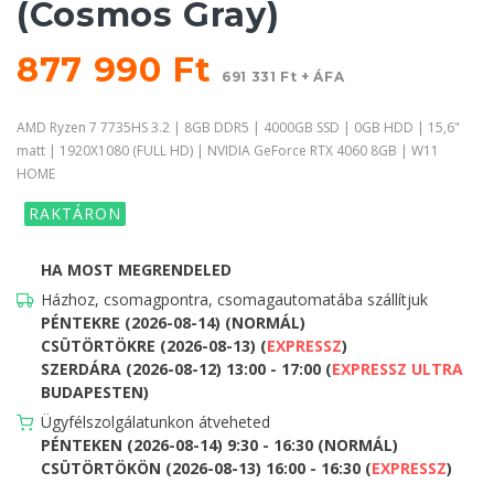
(Cosmos Gray)
877 990 Ft
691 331 Ft + ÁFA
AMD Ryzen 7 7735HS 3.2 | 8GB DDR5 | 4000GB SSD | 0GB HDD | 15,6"
matt | 1920X1080 (FULL HD) | NVIDIA GeForce RTX 4060 8GB | W11
HOME
RAKTÁRON
HA MOST MEGRENDELED
Házhoz, csomagpontra, csomagautomatába szállítjuk
PÉNTEKRE (2026-08-14) (NORMÁL)
CSÜTÖRTÖKRE (2026-08-13) (
EXPRESSZ
)
SZERDÁRA (2026-08-12) 13:00 - 17:00 (
EXPRESSZ ULTRA
BUDAPESTEN)
Ügyfélszolgálatunkon átveheted
PÉNTEKEN (2026-08-14) 9:30 - 16:30 (NORMÁL)
CSÜTÖRTÖKÖN (2026-08-13) 16:00 - 16:30 (
EXPRESSZ
)