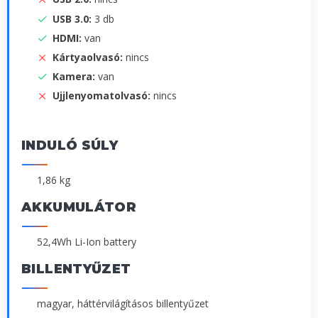
USB 3.0:
3 db
HDMI:
van
Kártyaolvasó:
nincs
Kamera:
van
Ujjlenyomatolvasó:
nincs
INDULÓ SÚLY
1,86 kg
AKKUMULÁTOR
52,4Wh Li-Ion battery
BILLENTYŰZET
magyar, háttérvilágításos billentyűzet