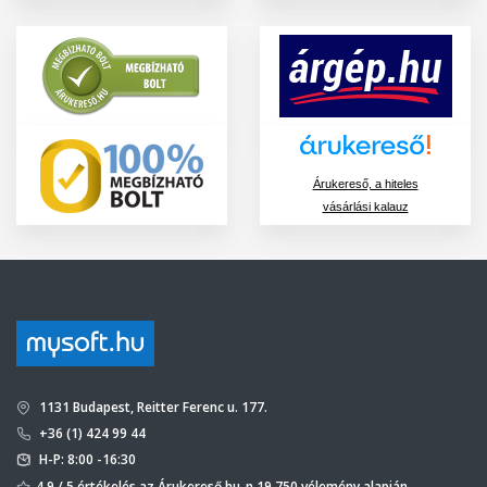
Árukereső, a hiteles
vásárlási kalauz
1131 Budapest, Reitter Ferenc u. 177.
+36 (1) 424 99 44
H-P: 8:00 -16:30
4,9 / 5 értékelés az Árukereső.hu-n 19 750 vélemény alapján