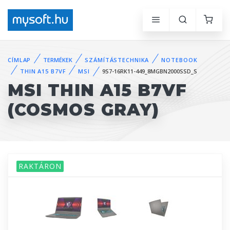
CÍMLAP
TERMÉKEK
SZÁMÍTÁSTECHNIKA
NOTEBOOK
THIN A15 B7VF
MSI
9S7-16RK11-449_8MGBN2000SSD_S
MSI THIN A15 B7VF
(COSMOS GRAY)
RAKTÁRON