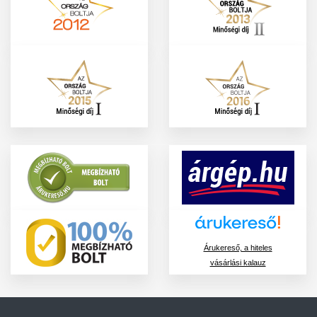
Árukereső, a hiteles
vásárlási kalauz