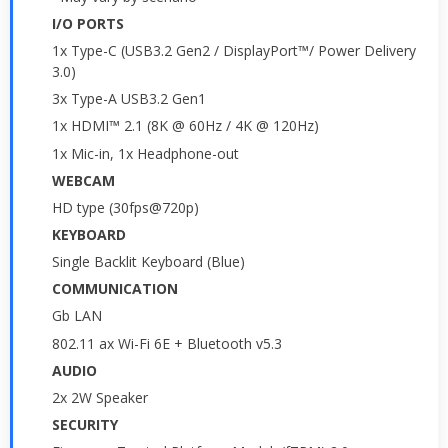
I/O PORTS
1x Type-C (USB3.2 Gen2 / DisplayPort™/ Power Delivery
3.0)
3x Type-A USB3.2 Gen1
1x HDMI™ 2.1 (8K @ 60Hz / 4K @ 120Hz)
1x Mic-in, 1x Headphone-out
WEBCAM
HD type (30fps@720p)
KEYBOARD
Single Backlit Keyboard (Blue)
COMMUNICATION
Gb LAN
802.11 ax Wi-Fi 6E + Bluetooth v5.3
AUDIO
2x 2W Speaker
SECURITY