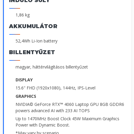
INDULÓ SÚLY
1,86 kg
AKKUMULÁTOR
52,4Wh Li-Ion battery
BILLENTYŰZET
magyar, háttérvilágításos billentyűzet
DISPLAY
15.6" FHD (1920x1080), 144Hz, IPS-Level
GRAPHICS
NVIDIA© GeForce RTX™ 4060 Laptop GPU 8GB GDDR6
powers advanced AI with 233 AI TOPS
Up to 1470MHz Boost Clock 45W Maximum Graphics
Power with Dynamic Boost.
*May vary by scenario