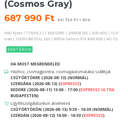
(Cosmos Gray)
687 990 Ft
541 724 Ft + ÁFA
AMD Ryzen 7 7735HS 3.2 | 8GB DDR5 | 2000GB SSD | 0GB HDD | 15,6"
matt | 1920X1080 (FULL HD) | NVIDIA GeForce RTX 4060 8GB | NO OS
RAKTÁRON
HA MOST MEGRENDELED
Házhoz, csomagpontra, csomagautomatába szállítjuk
CSÜTÖRTÖKRE (2026-08-13) (NORMÁL)
SZERDÁRA (2026-08-12) (
EXPRESSZ
)
KEDDRE (2026-08-11) 13:00 - 17:00 (
EXPRESSZ ULTRA
BUDAPESTEN)
Ügyfélszolgálatunkon átveheted
CSÜTÖRTÖKÖN (2026-08-13) 9:30 - 16:30 (NORMÁL)
SZERDÁN (2026-08-12) 16:00 - 16:30 (
EXPRESSZ
)