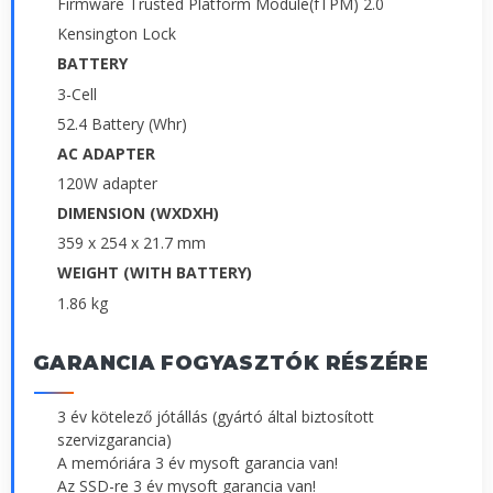
Firmware Trusted Platform Module(fTPM) 2.0
Kensington Lock
BATTERY
3-Cell
52.4 Battery (Whr)
AC ADAPTER
120W adapter
DIMENSION (WXDXH)
359 x 254 x 21.7 mm
WEIGHT (WITH BATTERY)
1.86 kg
GARANCIA FOGYASZTÓK RÉSZÉRE
3 év kötelező jótállás (gyártó által biztosított
szervizgarancia)
A memóriára 3 év mysoft garancia van!
Az SSD-re 3 év mysoft garancia van!