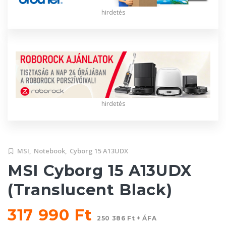
hirdetés
hirdetés
MSI,
Notebook,
Cyborg 15 A13UDX
MSI Cyborg 15 A13UDX
(Translucent Black)
317 990 Ft
250 386 Ft + ÁFA