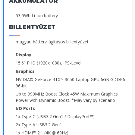
AKKUMULÁTOR
53,5Wh Li-Ion battery
BILLENTYŰZET
magyar, háttérvilágításos billentyűzet
Display
15.6" FHD (1920x1080), IPS-Level
Graphics
NVIDIA© GeForce RTX™ 3050 Laptop GPU 6GB GDDR6
96-bit
Up to 990MHz Boost Clock 45W Maximum Graphics
Power with Dynamic Boost. *May vary by scenario
I/O Ports
1x Type-C (USB3.2 Gen1 / DisplayPort™)
2x Type-A USB3.2 Gen1
1x HDMI™ 2.1 (4K @ 60Hz)