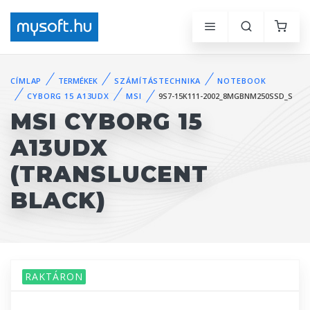
CÍMLAP
TERMÉKEK
SZÁMÍTÁSTECHNIKA
NOTEBOOK
CYBORG 15 A13UDX
MSI
9S7-15K111-2002_8MGBNM250SSD_S
MSI CYBORG 15
A13UDX
(TRANSLUCENT
BLACK)
RAKTÁRON