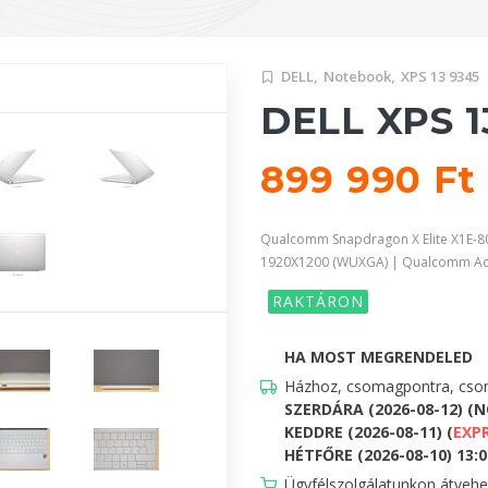
DELL,
Notebook,
XPS 13 9345
DELL XPS 1
899 990 Ft
Qualcomm Snapdragon X Elite X1E-8
1920X1200 (WUXGA) | Qualcomm A
RAKTÁRON
HA MOST MEGRENDELED
Házhoz, csomagpontra, csom
SZERDÁRA (2026-08-12) (
KEDDRE (2026-08-11) (
EXP
HÉTFŐRE (2026-08-10) 13:00
Ügyfélszolgálatunkon átveh