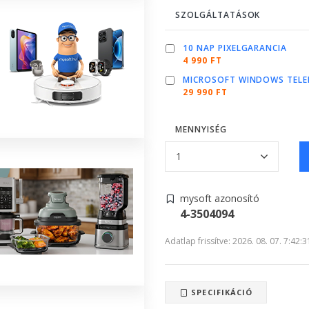
SZOLGÁLTATÁSOK
10 NAP PIXELGARANCIA
4 990 FT
MICROSOFT WINDOWS TELE
29 990 FT
MENNYISÉG
mysoft azonosító
4-3504094
Adatlap frissítve: 2026. 08. 07. 7:42:3
SPECIFIKÁCIÓ