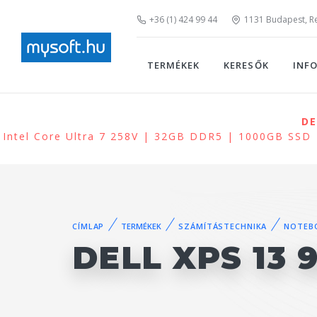
+36 (1) 424 99 44
1131 Budapest, Rei
TERMÉKEK
KERESŐK
INF
DE
Intel Core Ultra 7 258V | 32GB DDR5 | 1000GB SSD 
CÍMLAP
TERMÉKEK
SZÁMÍTÁSTECHNIKA
NOTEB
DELL XPS 13 