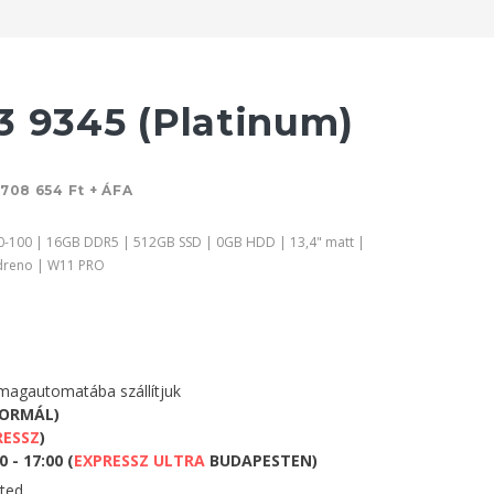
3 9345 (Platinum)
708 654 Ft + ÁFA
0-100 | 16GB DDR5 | 512GB SSD | 0GB HDD | 13,4" matt |
dreno | W11 PRO
agautomatába szállítjuk
NORMÁL)
RESSZ
)
 - 17:00 (
EXPRESSZ ULTRA
BUDAPESTEN)
eted