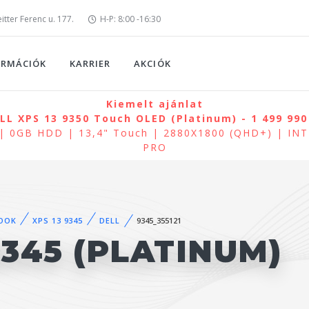
tter Ferenc u. 177.
H-P: 8:00 -16:30
ORMÁCIÓK
KARRIER
AKCIÓK
Kiemelt ajánlat
LL XPS 13 9350 Touch OLED (Platinum) - 1 499 990
| 0GB HDD | 13,4" Touch | 2880X1800 (QHD+) | INTE
PRO
OOK
XPS 13 9345
DELL
9345_355121
9345 (PLATINUM)