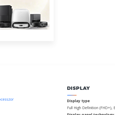
DISPLAY
ocesszor
Display type
Full High Definition (FHD+), 
Display-panel technology