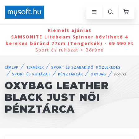
Kiemelt ajánlat
SAMSONITE Litebeam Spinner bővíthető 4
kerekes bőrönd 77cm (Tengerkék) - 69 990 Ft
Sport és ruházat > Bőrönd
CÍMLAP
TERMÉKEK
SPORT ÉS SZABADIDŐ, KÖZLEKEDÉS
SPORT ÉS RUHÁZAT
PÉNZTÁRCÁK
OXYBAG
9-56822
OXYBAG LEATHER
BLACK JUST NŐI
PÉNZTÁRCA