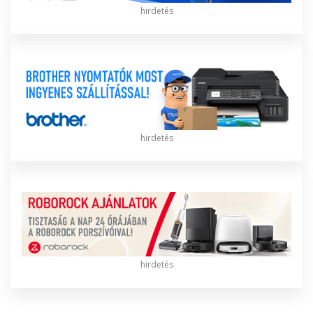
hirdetés
hirdetés
hirdetés