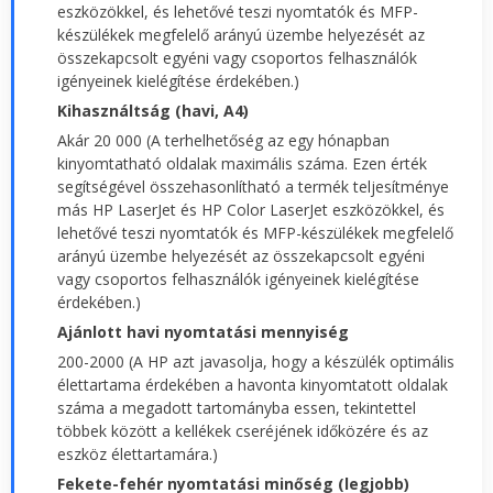
eszközökkel, és lehetővé teszi nyomtatók és MFP-
készülékek megfelelő arányú üzembe helyezését az
összekapcsolt egyéni vagy csoportos felhasználók
igényeinek kielégítése érdekében.)
Kihasználtság (havi, A4)
Akár 20 000 (A terhelhetőség az egy hónapban
kinyomtatható oldalak maximális száma. Ezen érték
segítségével összehasonlítható a termék teljesítménye
más HP LaserJet és HP Color LaserJet eszközökkel, és
lehetővé teszi nyomtatók és MFP-készülékek megfelelő
arányú üzembe helyezését az összekapcsolt egyéni
vagy csoportos felhasználók igényeinek kielégítése
érdekében.)
Ajánlott havi nyomtatási mennyiség
200-2000 (A HP azt javasolja, hogy a készülék optimális
élettartama érdekében a havonta kinyomtatott oldalak
száma a megadott tartományba essen, tekintettel
többek között a kellékek cseréjének időközére és az
eszköz élettartamára.)
Fekete-fehér nyomtatási minőség (legjobb)