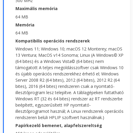
500 MHz
Maximális memória
64 MB
Memória
64 MB
Kompatibilis operációs rendszerek
Windows 11; Windows 10; macOS 12 Monterey; macOS
13 Ventura; MacOS v14 Sonoma; Linux (A Windows© XP
(64 bites) és a Windows Vista© (64 bites) nem
támogatott A teljes megoldásszoftver csak Windows 10
és újabb operációs rendszerekhez érhető el; Windows
Server 2008 R2 (64 bites), 2012 (64 bites), 2012 R2 (64
bites), 2016 (64 bites) rendszeren csak a nyomtató-
illesztőprogram lesz telepítve. A táblagépeken futtatható
Windows RT (32 és 64 bites) rendszer az RT rendszerbe
beépített, egyszerűsített HP nyomtató-
illesztőprogramot használ; A Linux rendszerek operációs
rendszeren belüli HPLIP szoftvert használnak.)
Papírkezelő bemenet, alapfelszereltség