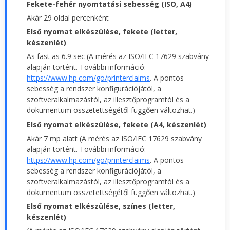
Fekete-fehér nyomtatási sebesség (ISO, A4)
Akár 29 oldal percenként
Első nyomat elkészülése, fekete (letter,
készenlét)
As fast as 6.9 sec (A mérés az ISO/IEC 17629 szabvány
alapján történt. További információ:
https://www.hp.com/go/printerclaims
. A pontos
sebesség a rendszer konfigurációjától, a
szoftveralkalmazástól, az illesztőprogramtól és a
dokumentum összetettségétől függően változhat.)
Első nyomat elkészülése, fekete (A4, készenlét)
Akár 7 mp alatt (A mérés az ISO/IEC 17629 szabvány
alapján történt. További információ:
https://www.hp.com/go/printerclaims
. A pontos
sebesség a rendszer konfigurációjától, a
szoftveralkalmazástól, az illesztőprogramtól és a
dokumentum összetettségétől függően változhat.)
Első nyomat elkészülése, színes (letter,
készenlét)