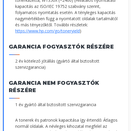
tonerkazetta, W1350X (~2400) (Hivatalos nyomtatási
kapacitás az ISO/IEC 19752 szabvány szerint,
folyamatos nyomtatás esetén. A tényleges kapacitás
nagymértékben függ a nyomtatott oldalak tartalmától
és más tényezőktől. További részletek:
https://www.hp.com/go/toneryield
)
GARANCIA FOGYASZTÓK RÉSZÉRE
2 év kötelező jótállás (gyártó által biztosított
szervizgarancia)
GARANCIA NEM FOGYASZTÓK
RÉSZÉRE
1 év gyártó által biztosított szervizgarancia
A tonerek és patronok kapacitása így értendő: Átlagos
normál oldalak. A névleges kihozatal megfelel az