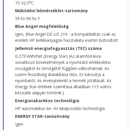
15-32,5°C
Működési hőmérséklet-tartomány
59 to 90.5o F
Blue Angel-megfelelőség
Igen, Blue Angel DE-UZ 219 - a kompatibilitás csak az
eredeti HP kellékanyagok használata esetén biztosított
Jellemző energiafogyasztás (TEC) száma
0,273 kWh/hét (Energy Star) (Az áramforrásra
vonatkozó követelmények a nyomtató értékesítési
országától és térségétől függően változhatnak. Az
üzemi feszültség átalakítása tilos. Ez károsítja a
nyomtatót, és érvényteleníti a termék jótállását. Az
Energy Star-értékek számítása általában 115 voltos
készülék alapján történik.)
Energiatakarékos technológia
HP automatikus be- és kikapcsolási technológia
ENERGY STAR-tanúsítvány
Igen