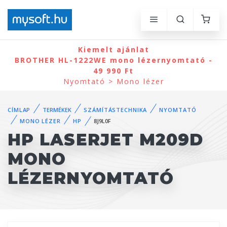
Kiemelt ajánlat
BROTHER HL-1222WE mono lézernyomtató -
49 990 Ft
Nyomtató > Mono lézer
CÍMLAP
TERMÉKEK
SZÁMÍTÁSTECHNIKA
NYOMTATÓ
MONO LÉZER
HP
8J9L0F
HP LASERJET M209D
MONO
LÉZERNYOMTATÓ