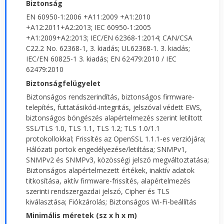
Biztonság
EN 60950-1:2006 +A11:2009 +A1:2010
+A12:2011+A2:2013; IEC 60950-1:2005
+A1:2009+A2:2013; IEC/EN 62368-1:2014; CAN/CSA
C22.2 No. 62368-1, 3. kiadás; UL62368-1. 3. kiadás;
IEC/EN 60825-1 3. kiadás; EN 62479:2010 / IEC
62479:2010
Biztonságfelügyelet
Biztonságos rendszerindítás, biztonságos firmware-
telepítés, futtatásikód-integritás, jelszóval védett EWS,
biztonságos böngészés alapértelmezés szerint letiltott
SSL/TLS 1.0, TLS 1.1, TLS 1.2; TLS 1.0/1.1
protokollokkal; Frissítés az OpenSSL 1.1.1-es verziójára;
Hálózati portok engedélyezése/letiltása; SNMPv1,
SNMPv2 és SNMPv3, közösségi jelszó megváltoztatása;
Biztonságos alapértelmezett értékek, inaktív adatok
titkosítása, aktív firmware-frissítés, alapértelmezés
szerinti rendszergazdai jelszó, Cipher és TLS
kiválasztása; Fiókzárolás; Biztonságos Wi-Fi-beállítás
Minimális méretek (sz x h x m)