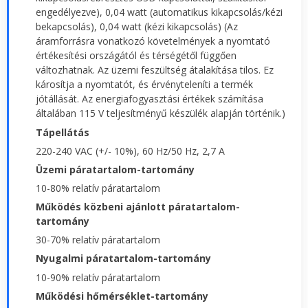
engedélyezve), 0,04 watt (automatikus kikapcsolás/kézi
bekapcsolás), 0,04 watt (kézi kikapcsolás) (Az
áramforrásra vonatkozó követelmények a nyomtató
értékesítési országától és térségétől függően
változhatnak. Az üzemi feszültség átalakítása tilos. Ez
károsítja a nyomtatót, és érvényteleníti a termék
jótállását. Az energiafogyasztási értékek számítása
általában 115 V teljesítményű készülék alapján történik.)
Tápellátás
220-240 VAC (+/- 10%), 60 Hz/50 Hz, 2,7 A
Üzemi páratartalom-tartomány
10-80% relatív páratartalom
Működés közbeni ajánlott páratartalom-
tartomány
30-70% relatív páratartalom
Nyugalmi páratartalom-tartomány
10-90% relatív páratartalom
Működési hőmérséklet-tartomány