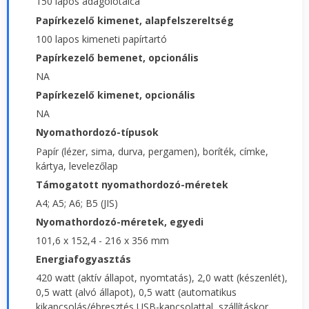
150 lapos adagolótálca
Papírkezelő kimenet, alapfelszereltség
100 lapos kimeneti papírtartó
Papírkezelő bemenet, opcionális
NA
Papírkezelő kimenet, opcionális
NA
Nyomathordozó-típusok
Papír (lézer, sima, durva, pergamen), boríték, címke,
kártya, levelezőlap
Támogatott nyomathordozó-méretek
A4; A5; A6; B5 (JIS)
Nyomathordozó-méretek, egyedi
101,6 x 152,4 - 216 x 356 mm
Energiafogyasztás
420 watt (aktív állapot, nyomtatás), 2,0 watt (készenlét),
0,5 watt (alvó állapot), 0,5 watt (automatikus
kikapcsolás/ébresztés USB-kapcsolattal, szállításkor