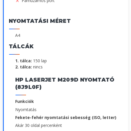
Párhuzamos port
NYOMTATÁSI MÉRET
A4
TÁLCÁK
1. tálca:
150 lap
2. tálca:
nincs
HP LASERJET M209D NYOMTATÓ
(8J9L0F)
Funkciók
Nyomtatás
Fekete-fehér nyomtatási sebesség (ISO, letter)
Akár 30 oldal percenként