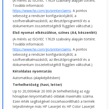
(A mérés az ISO/IEC 17629 szabvány alapján történt.
További információ:
https://www.hp.com/go/printerclaims
. A pontos
sebesség a rendszer konfigurációjától, a
szoftveralkalmazástól, az illesztőprogramtól és a
dokumentum összetettségétől függően változhat.)
Első nyomat elkészülése, színes (A4, készenlét)
(A mérés az ISO/IEC 17629 szabvány alapján történt.
További információ:
https://www.hp.com/go/printerclaims
. A pontos
sebesség a rendszer konfigurációjától, a
szoftveralkalmazástól, az illesztőprogramtól és a
dokumentum összetettségétől függően változhat.)
Kétoldalas nyomtatás
Automatikus (alapkiépítésben)
Terhelhetőség (havi, letter)
Up to 20,000Akár 20 000 (A terhelhetőség az egy
hónapban kinyomtatható oldalak maximális száma.
Ezen érték segítségével összehasonlítható a termék
teljesítménye más HP LaserJet és HP Color LaserJet