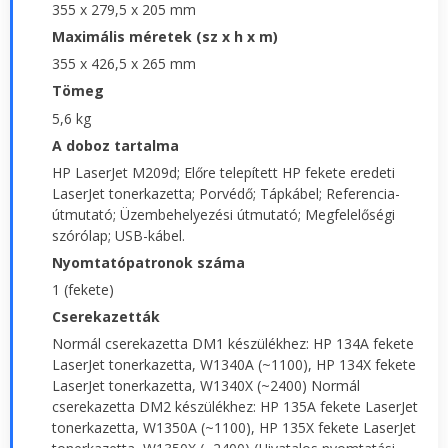
355 x 279,5 x 205 mm
Maximális méretek (sz x h x m)
355 x 426,5 x 265 mm
Tömeg
5,6 kg
A doboz tartalma
HP LaserJet M209d; Előre telepített HP fekete eredeti
LaserJet tonerkazetta; Porvédő; Tápkábel; Referencia-
útmutató; Üzembehelyezési útmutató; Megfelelőségi
szórólap; USB-kábel.
Nyomtatópatronok száma
1 (fekete)
Cserekazetták
Normál cserekazetta DM1 készülékhez: HP 134A fekete
LaserJet tonerkazetta, W1340A (~1100), HP 134X fekete
LaserJet tonerkazetta, W1340X (~2400) Normál
cserekazetta DM2 készülékhez: HP 135A fekete LaserJet
tonerkazetta, W1350A (~1100), HP 135X fekete LaserJet