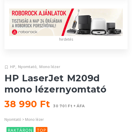
hirdetés
HP,
Nyomtató,
Mono lézer
HP LaserJet M209d
mono lézernyomtató
38 990 Ft
30 701 Ft + ÁFA
Nyomtató > Mono lézer
RAKTÁRON
TOP