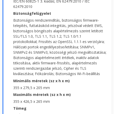
IEC/EN 60825-1 3. kiadás; EN 62479:2010 / IEC
62479:2010
Biztonságfelügyelet
Biztonságos rendszerindítás, biztonságos firmware-
telepítés, futtatásikód-integritás, jelszóval védett EWS,
biztonságos böngészés alapértelmezés szerint letiltott
SSL/TLS 1.0, TLS 1.1, TLS 1.2; TLS 1.0/1.1
protokollokkal; Frissítés az OpenSSL 1.1.1-es verziójára;
Hálózati portok engedélyezése/letiltása; SNMPv1,
SNMPv2 és SNMPv3, közösségi jelszó megváltoztatása;
Biztonságos alapértelmezett értékek, inaktív adatok
titkosítása, aktív firmware-frissítés, alapértelmezés
szerinti rendszergazdai jelszó, Cipher és TLS
kiválasztása; Fiókzárolás; Biztonságos Wi-Fi-beállítás
Minimális méretek (sz x h x m)
355 x 279,5 x 205 mm
Maximális méretek (sz x h x m)
355 x 426,5 x 265 mm
Tömeg