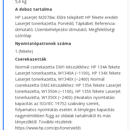
5,6 kg
A doboz tartalma
HP LaserJet M207dw; Előre telepített HP fekete eredeti
LaserJet tonerkazetta; Porvédő; Tápkábel; Referencia-
útmutató; Üzembehelyezési útmutató; Megfelelőségi
szórólap
Nyomtatópatronok száma
1 (fekete)
Cserekazetták
Normál cserekazetta DM1 készülékhez: HP 134A fekete
LaserJet tonerkazetta, W1340A (~1100), HP 134X fekete
LaserJet tonerkazetta, W1340X (~2400) Normál
cserekazetta DM2 készülékhez: HP 135A fekete LaserJet
tonerkazetta, W1350A (~1100), HP 135X fekete LaserJet
tonerkazetta, W1350X (~2400) (Hivatalos nyomtatási
kapacitás az ISO/IEC 19752 szabvány szerint,
folyamatos nyomtatás esetén. A tényleges kapacitás
nagymértékben függ az oldalak tartalmától és más
tényezőktől. További részletek:
https://www.hp.com/go/toneryield)