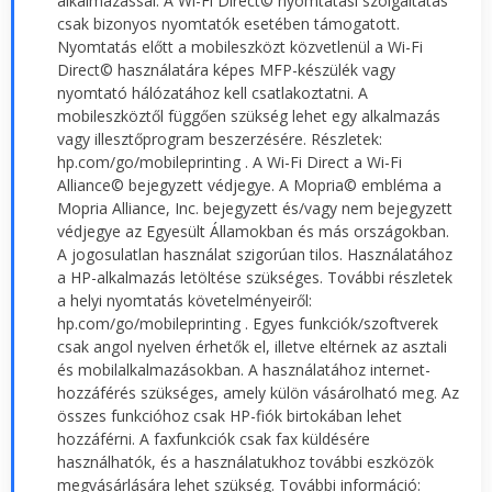
alkalmazással. A Wi-Fi Direct© nyomtatási szolgáltatás
csak bizonyos nyomtatók esetében támogatott.
Nyomtatás előtt a mobileszközt közvetlenül a Wi-Fi
Direct© használatára képes MFP-készülék vagy
nyomtató hálózatához kell csatlakoztatni. A
mobileszköztől függően szükség lehet egy alkalmazás
vagy illesztőprogram beszerzésére. Részletek:
hp.com/go/mobileprinting . A Wi-Fi Direct a Wi-Fi
Alliance© bejegyzett védjegye. A Mopria© embléma a
Mopria Alliance, Inc. bejegyzett és/vagy nem bejegyzett
védjegye az Egyesült Államokban és más országokban.
A jogosulatlan használat szigorúan tilos. Használatához
a HP-alkalmazás letöltése szükséges. További részletek
a helyi nyomtatás követelményeiről:
hp.com/go/mobileprinting . Egyes funkciók/szoftverek
csak angol nyelven érhetők el, illetve eltérnek az asztali
és mobilalkalmazásokban. A használatához internet-
hozzáférés szükséges, amely külön vásárolható meg. Az
összes funkcióhoz csak HP-fiók birtokában lehet
hozzáférni. A faxfunkciók csak fax küldésére
használhatók, és a használatukhoz további eszközök
megvásárlására lehet szükség. További információ: