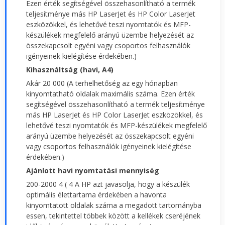
Ezen érték segítségével összehasonlítható a termék
teljesítménye más HP LaserJet és HP Color LaserJet
eszközökkel, és lehetővé teszi nyomtatók és MFP-
készülékek megfelelő arányú üzembe helyezését az
összekapcsolt egyéni vagy csoportos felhasználók
igényeinek kielégítése érdekében.)
Kihasználtság (havi, A4)
Akár 20 000 (A terhelhetőség az egy hónapban
kinyomtatható oldalak maximális száma. Ezen érték
segítségével összehasonlítható a termék teljesítménye
más HP LaserJet és HP Color LaserJet eszközökkel, és
lehetővé teszi nyomtatók és MFP-készülékek megfelelő
arányú üzembe helyezését az összekapcsolt egyéni
vagy csoportos felhasználók igényeinek kielégítése
érdekében.)
Ajánlott havi nyomtatási mennyiség
200-2000 4 ( 4 A HP azt javasolja, hogy a készülék
optimális élettartama érdekében a havonta
kinyomtatott oldalak száma a megadott tartományba
essen, tekintettel többek között a kellékek cseréjének