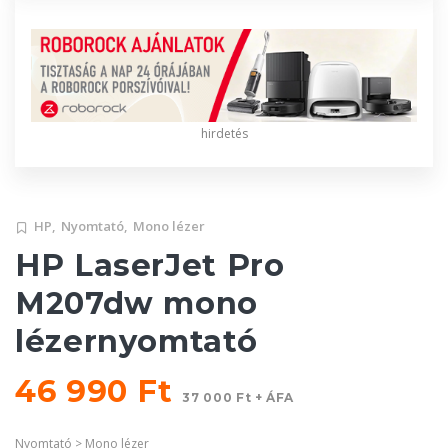
hirdetés
HP,
Nyomtató,
Mono lézer
HP LaserJet Pro
M207dw mono
lézernyomtató
46 990 Ft
37 000 Ft + ÁFA
Nyomtató > Mono lézer