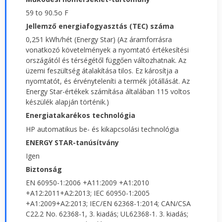
59 to 90.5o F
Jellemző energiafogyasztás (TEC) száma
0,251 kWh/hét (Energy Star) (Az áramforrásra
vonatkozó követelmények a nyomtató értékesítési
országától és térségétől függően változhatnak. Az
üzemi feszültség átalakítása tilos. Ez károsítja a
nyomtatót, és érvényteleníti a termék jótállását. Az
Energy Star-értékek számítása általában 115 voltos
készülék alapján történik.)
Energiatakarékos technológia
HP automatikus be- és kikapcsolási technológia
ENERGY STAR-tanúsítvány
Igen
Biztonság
EN 60950-1:2006 +A11:2009 +A1:2010
+A12:2011+A2:2013; IEC 60950-1:2005
+A1:2009+A2:2013; IEC/EN 62368-1:2014; CAN/CSA
C22.2 No. 62368-1, 3. kiadás; UL62368-1. 3. kiadás;