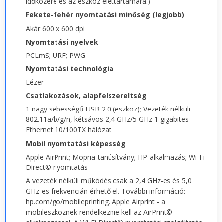
időközére és az eszköz élettartamára.)
Fekete-fehér nyomtatási minőség (legjobb)
Akár 600 x 600 dpi
Nyomtatási nyelvek
PCLmS; URF; PWG
Nyomtatási technológia
Lézer
Csatlakozások, alapfelszereltség
1 nagy sebességű USB 2.0 (eszköz); Vezeték nélküli
802.11a/b/g/n, kétsávos 2,4 GHz/5 GHz 1 gigabites
Ethernet 10/100TX hálózat
Mobil nyomtatási képesség
Apple AirPrint; Mopria-tanúsítvány; HP-alkalmazás; Wi-Fi
Direct© nyomtatás
A vezeték nélküli működés csak a 2,4 GHz-es és 5,0
GHz-es frekvencián érhető el. További információ:
hp.com/go/mobileprinting. Apple Airprint - a
mobileszköznek rendelkeznie kell az AirPrint©