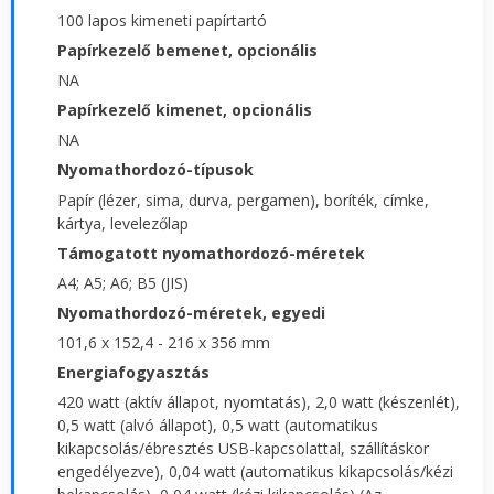
100 lapos kimeneti papírtartó
Papírkezelő bemenet, opcionális
NA
Papírkezelő kimenet, opcionális
NA
Nyomathordozó-típusok
Papír (lézer, sima, durva, pergamen), boríték, címke,
kártya, levelezőlap
Támogatott nyomathordozó-méretek
A4; A5; A6; B5 (JIS)
Nyomathordozó-méretek, egyedi
101,6 x 152,4 - 216 x 356 mm
Energiafogyasztás
420 watt (aktív állapot, nyomtatás), 2,0 watt (készenlét),
0,5 watt (alvó állapot), 0,5 watt (automatikus
kikapcsolás/ébresztés USB-kapcsolattal, szállításkor
engedélyezve), 0,04 watt (automatikus kikapcsolás/kézi