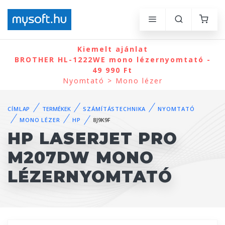
Kiemelt ajánlat
BROTHER HL-1222WE mono lézernyomtató -
49 990 Ft
Nyomtató > Mono lézer
CÍMLAP
TERMÉKEK
SZÁMÍTÁSTECHNIKA
NYOMTATÓ
MONO LÉZER
HP
8J9K9F
HP LASERJET PRO
M207DW MONO
LÉZERNYOMTATÓ