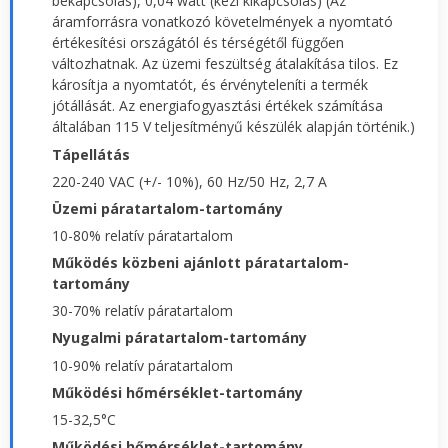
bekapcsolás), 0,04 watt (kézi kikapcsolás) (Az
áramforrásra vonatkozó követelmények a nyomtató
értékesítési országától és térségétől függően
változhatnak. Az üzemi feszültség átalakítása tilos. Ez
károsítja a nyomtatót, és érvényteleníti a termék
jótállását. Az energiafogyasztási értékek számítása
általában 115 V teljesítményű készülék alapján történik.)
Tápellátás
220-240 VAC (+/- 10%), 60 Hz/50 Hz, 2,7 A
Üzemi páratartalom-tartomány
10-80% relatív páratartalom
Működés közbeni ajánlott páratartalom-
tartomány
30-70% relatív páratartalom
Nyugalmi páratartalom-tartomány
10-90% relatív páratartalom
Működési hőmérséklet-tartomány
15-32,5°C
Működési hőmérséklet-tartomány