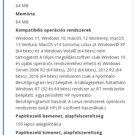
64 MB
Memória
64 MB
Kompatibilis operációs rendszerek
Windows 11; Windows 10; macOS 12 Monterey; macOS
13 Ventura; MacOS v14 Sonoma; Linux (A Windows© XP
(64 bites) és a Windows Vista© (64 bites) nem
támogatott A teljes megoldásszoftver csak Windows 10
és újabb operációs rendszerekhez érhető el; Windows
Server 2008 R2 (64 bites), 2012 (64 bites), 2012 R2 (64
bites), 2016 (64 bites) rendszeren csak a nyomtató-
illesztőprogram lesz telepítve. A táblagépeken futtatható
Windows RT (32 és 64 bites) rendszer az RT rendszerbe
beépített, egyszerűsített HP nyomtató-
illesztőprogramot használ; A Linux rendszerek operációs
rendszeren belüli HPLIP szoftvert használnak.)
Papírkezelő bemenet, alapfelszereltség
150 lapos adagolótálca
Papírkezelő kimenet, alapfelszereltség