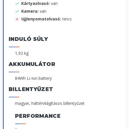
Kártyaolvasó:
van
Kamera:
van
Ujjlenyomatolvasó:
nincs
INDULÓ SÚLY
1,92 kg
AKKUMULÁTOR
84Wh Li-Ion battery
BILLENTYŰZET
magyar, háttérvilágításos billentyűzet
PERFORMANCE