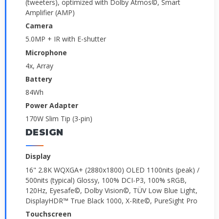
(tweeters), optimized with Dolby Atmos©, Smart
Amplifier (AMP)
Camera
5.0MP + IR with E-shutter
Microphone
4x, Array
Battery
84Wh
Power Adapter
170W Slim Tip (3-pin)
DESIGN
Display
16" 2.8K WQXGA+ (2880x1800) OLED 1100nits (peak) /
500nits (typical) Glossy, 100% DCI-P3, 100% sRGB,
120Hz, Eyesafe©, Dolby Vision©, TÜV Low Blue Light,
DisplayHDR™ True Black 1000, X-Rite©, PureSight Pro
Touchscreen