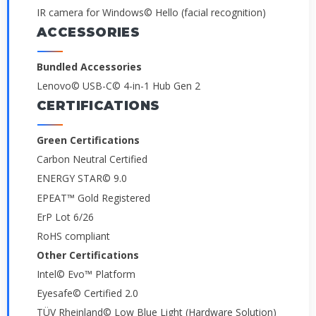
IR camera for Windows© Hello (facial recognition)
ACCESSORIES
Bundled Accessories
Lenovo© USB-C© 4-in-1 Hub Gen 2
CERTIFICATIONS
Green Certifications
Carbon Neutral Certified
ENERGY STAR© 9.0
EPEAT™ Gold Registered
ErP Lot 6/26
RoHS compliant
Other Certifications
Intel© Evo™ Platform
Eyesafe© Certified 2.0
TÜV Rheinland© Low Blue Light (Hardware Solution)