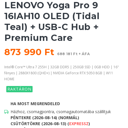
LENOVO Yoga Pro 9
16IAH10 OLED (Tidal
Teal) + USB-C Hub +
Premium Care
873 990 Ft
688 181 Ft + ÁFA
Intel® Core™ Ultra 7 255H | 32GB DDR5 | 250GB SSD | 0GB HDD | 16"
fényes | 2880X1800 (QHD+) | NVIDIA GeForce RTX 5050 8GB | W11
HOME
RAKTÁRON
HA MOST MEGRENDELED
Házhoz, csomagpontra, csomagautomatába szállítjuk
PÉNTEKRE (2026-08-14) (NORMÁL)
CSÜTÖRTÖKRE (2026-08-13) (
EXPRESSZ
)