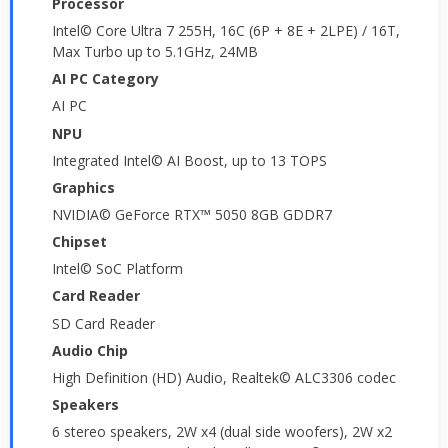
Processor
Intel© Core Ultra 7 255H, 16C (6P + 8E + 2LPE) / 16T,
Max Turbo up to 5.1GHz, 24MB
AI PC Category
AI PC
NPU
Integrated Intel© AI Boost, up to 13 TOPS
Graphics
NVIDIA© GeForce RTX™ 5050 8GB GDDR7
Chipset
Intel© SoC Platform
Card Reader
SD Card Reader
Audio Chip
High Definition (HD) Audio, Realtek© ALC3306 codec
Speakers
6 stereo speakers, 2W x4 (dual side woofers), 2W x2