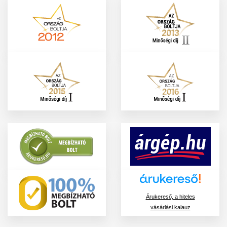
Árukereső, a hiteles
vásárlási kalauz