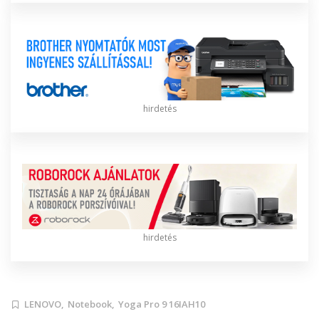
hirdetés
hirdetés
LENOVO,
Notebook,
Yoga Pro 9 16IAH10