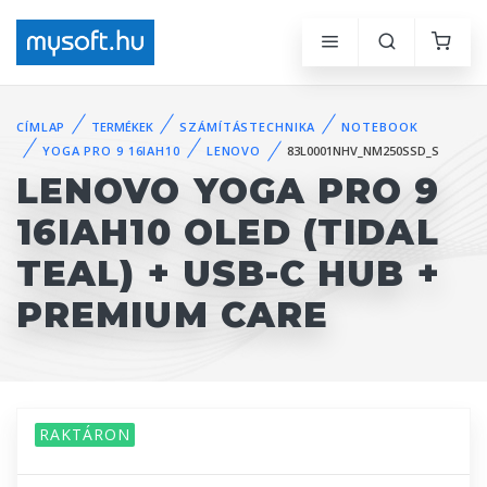
CÍMLAP
TERMÉKEK
SZÁMÍTÁSTECHNIKA
NOTEBOOK
YOGA PRO 9 16IAH10
LENOVO
83L0001NHV_NM250SSD_S
LENOVO YOGA PRO 9
16IAH10 OLED (TIDAL
TEAL) + USB-C HUB +
PREMIUM CARE
RAKTÁRON