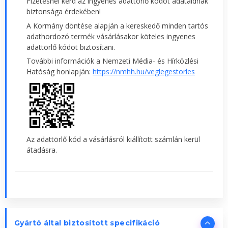
Fizetésnél kérd az ingyenes adattörlő kódot adataidnak
biztonsága érdekében!
A Kormány döntése alapján a kereskedő minden tartós
adathordozó termék vásárlásakor köteles ingyenes
adattörlő kódot biztosítani.
További információk a Nemzeti Média- és Hírközlési
Hatóság honlapján:
https://nmhh.hu/veglegestorles
Az adattörlő kód a vásárlásról kiállított számlán kerül
átadásra.
Gyártó által biztosított specifikáció