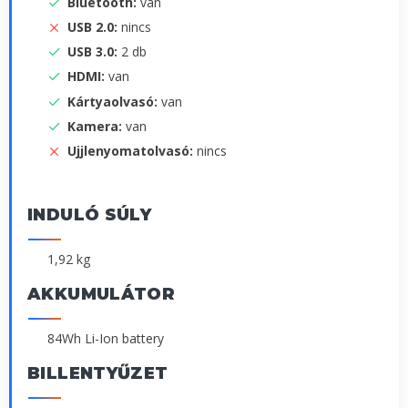
Bluetooth:
van
USB 2.0:
nincs
USB 3.0:
2 db
HDMI:
van
Kártyaolvasó:
van
Kamera:
van
Ujjlenyomatolvasó:
nincs
INDULÓ SÚLY
1,92 kg
AKKUMULÁTOR
84Wh Li-Ion battery
BILLENTYŰZET