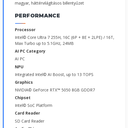
magyar, háttérvilágításos billentyűzet
PERFORMANCE
Processor
Intel© Core Ultra 7 255H, 16C (6P + 8E + 2LPE) / 16T,
Max Turbo up to 5.1GHz, 24MB
AI PC Category
AI PC
NPU
Integrated Intel© AI Boost, up to 13 TOPS
Graphics
NVIDIA© GeForce RTX™ 5050 8GB GDDR7
Chipset
Intel© SoC Platform
Card Reader
SD Card Reader