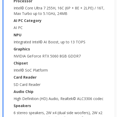
Processor
Intel© Core Ultra 7 255H, 16C (6P + 8E + 2LPE) / 16T,
Max Turbo up to 5.1GHz, 24MB
AI PC Category
AI PC
NPU
Integrated Intel© AI Boost, up to 13 TOPS
Graphics
NVIDIA GeForce RTX 5060 8GB GDDR7
Chipset
Intel© SoC Platform
Card Reader
SD Card Reader
Audio Chip
High Definition (HD) Audio, Realtek© ALC3306 codec
Speakers
6 stereo speakers, 2W x4 (dual side woofers), 2W x2