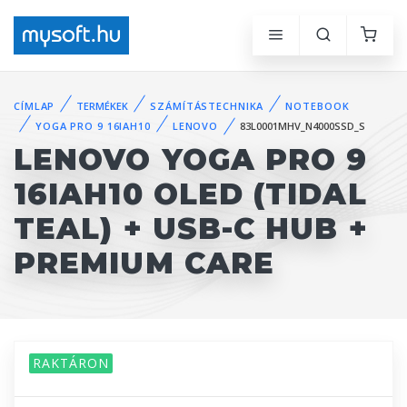
CÍMLAP
TERMÉKEK
SZÁMÍTÁSTECHNIKA
NOTEBOOK
YOGA PRO 9 16IAH10
LENOVO
83L0001MHV_N4000SSD_S
LENOVO YOGA PRO 9
16IAH10 OLED (TIDAL
TEAL) + USB-C HUB +
PREMIUM CARE
RAKTÁRON