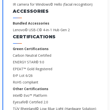
IR camera for Windows© Hello (facial recognition)
ACCESSORIES
Bundled Accessories
Lenovo© USB-C© 4-in-1 Hub Gen 2
CERTIFICATIONS
Green Certifications
Carbon Neutral Certified
ENERGY STAR© 9.0
EPEAT™ Gold Registered
ErP Lot 6/26
RoHS compliant
Other Certifications
Intel© Evo™ Platform
Eyesafe© Certified 2.0
TÜV Rheinland© Low Blue Light (Hardware Solution)