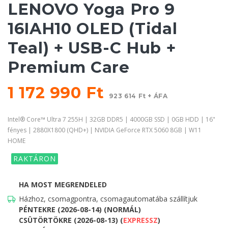
LENOVO Yoga Pro 9
16IAH10 OLED (Tidal
Teal) + USB-C Hub +
Premium Care
1 172 990 Ft
923 614 Ft + ÁFA
Intel® Core™ Ultra 7 255H | 32GB DDR5 | 4000GB SSD | 0GB HDD | 16"
fényes | 2880X1800 (QHD+) | NVIDIA GeForce RTX 5060 8GB | W11
HOME
RAKTÁRON
HA MOST MEGRENDELED
Házhoz, csomagpontra, csomagautomatába szállítjuk
PÉNTEKRE (2026-08-14) (NORMÁL)
CSÜTÖRTÖKRE (2026-08-13) (
EXPRESSZ
)