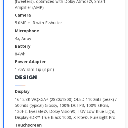
(tweeters), optimized with Dolby Atmos©, Smart
Amplifier (AMP)
Camera
5.0MP + IR with E-shutter
Microphone
4x, Array
Battery
84Wh
Power Adapter
170W Slim Tip (3-pin)
DESIGN
Display
16" 2.8K WQXGA+ (2880x1800) OLED 1100nits (peak) /
500nits (typical) Glossy, 100% DCI-P3, 100% sRGB,
120Hz, Eyesafe©, Dolby Vision©, TÜV Low Blue Light,
DisplayHDR™ True Black 1000, X-Rite©, PureSight Pro
Touchscreen