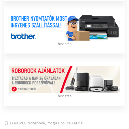
hirdetés
hirdetés
LENOVO,
Notebook,
Yoga Pro 9 16IAH10