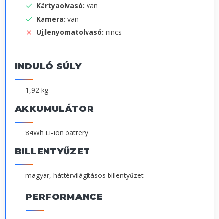
Kártyaolvasó:
van
Kamera:
van
Ujjlenyomatolvasó:
nincs
INDULÓ SÚLY
1,92 kg
AKKUMULÁTOR
84Wh Li-Ion battery
BILLENTYŰZET
magyar, háttérvilágításos billentyűzet
PERFORMANCE