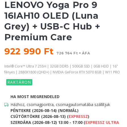
LENOVO Yoga Pro 9
16IAH10 OLED (Luna
Grey) + USB-C Hub +
Premium Care
922 990 Ft
726 764 Ft + ÁFA
Intel® Core™ Ultra 7 255H | 32GB DDR5 | 500GB SSD | 0GB HDD | 16"
fényes | 2880X1800 (QHD+) | NVIDIA GeForce RTX 5070 8GB | W11 PRO
RAKTÁRON
HA MOST MEGRENDELED
Házhoz, csomagpontra, csomagautomatába szállítjuk
PÉNTEKRE (2026-08-14) (NORMÁL)
CSÜTÖRTÖKRE (2026-08-13) (
EXPRESSZ
)
SZERDÁRA (2026-08-12) 13:00 - 17:00 (
EXPRESSZ ULTRA