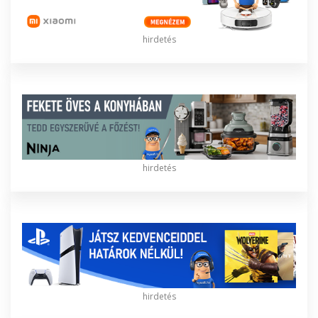
hirdetés
hirdetés
hirdetés