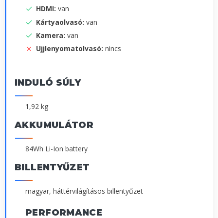
HDMI:
van
Kártyaolvasó:
van
Kamera:
van
Ujjlenyomatolvasó:
nincs
INDULÓ SÚLY
1,92 kg
AKKUMULÁTOR
84Wh Li-Ion battery
BILLENTYŰZET
magyar, háttérvilágításos billentyűzet
PERFORMANCE