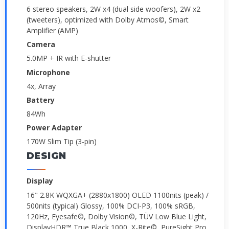
6 stereo speakers, 2W x4 (dual side woofers), 2W x2
(tweeters), optimized with Dolby Atmos©, Smart
Amplifier (AMP)
Camera
5.0MP + IR with E-shutter
Microphone
4x, Array
Battery
84Wh
Power Adapter
170W Slim Tip (3-pin)
DESIGN
Display
16" 2.8K WQXGA+ (2880x1800) OLED 1100nits (peak) /
500nits (typical) Glossy, 100% DCI-P3, 100% sRGB,
120Hz, Eyesafe©, Dolby Vision©, TÜV Low Blue Light,
DisplayHDR™ True Black 1000, X-Rite©, PureSight Pro