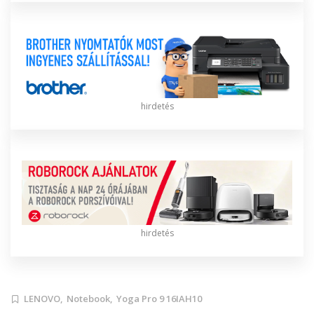
hirdetés
hirdetés
LENOVO,
Notebook,
Yoga Pro 9 16IAH10