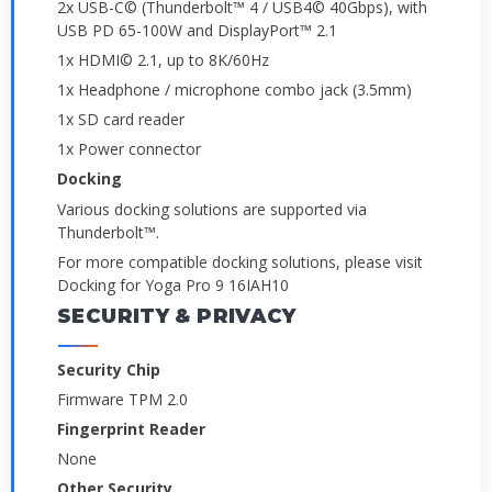
2x USB-C© (Thunderbolt™ 4 / USB4© 40Gbps), with
USB PD 65-100W and DisplayPort™ 2.1
1x HDMI© 2.1, up to 8K/60Hz
1x Headphone / microphone combo jack (3.5mm)
1x SD card reader
1x Power connector
Docking
Various docking solutions are supported via
Thunderbolt™.
For more compatible docking solutions, please visit
Docking for Yoga Pro 9 16IAH10
SECURITY & PRIVACY
Security Chip
Firmware TPM 2.0
Fingerprint Reader
None
Other Security