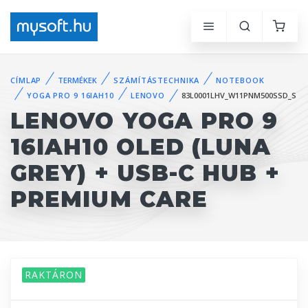
CÍMLAP
TERMÉKEK
SZÁMÍTÁSTECHNIKA
NOTEBOOK
YOGA PRO 9 16IAH10
LENOVO
83L0001LHV_W11PNM500SSD_S
LENOVO YOGA PRO 9
16IAH10 OLED (LUNA
GREY) + USB-C HUB +
PREMIUM CARE
RAKTÁRON