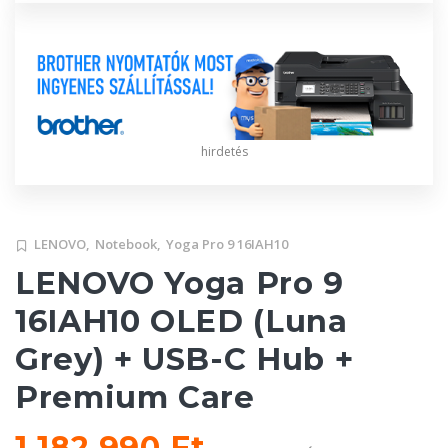
hirdetés
LENOVO,
Notebook,
Yoga Pro 9 16IAH10
LENOVO Yoga Pro 9
16IAH10 OLED (Luna
Grey) + USB-C Hub +
Premium Care
1 182 990 Ft