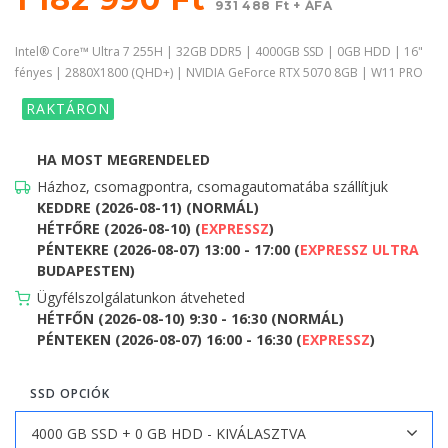
931 488 Ft + ÁFA
Intel® Core™ Ultra 7 255H | 32GB DDR5 | 4000GB SSD | 0GB HDD | 16"
fényes | 2880X1800 (QHD+) | NVIDIA GeForce RTX 5070 8GB | W11 PRO
RAKTÁRON
HA MOST MEGRENDELED
Házhoz, csomagpontra, csomagautomatába szállítjuk
KEDDRE (2026-08-11) (NORMÁL)
HÉTFŐRE (2026-08-10) (
EXPRESSZ
)
PÉNTEKRE (2026-08-07) 13:00 - 17:00 (
EXPRESSZ ULTRA
BUDAPESTEN)
Ügyfélszolgálatunkon átveheted
HÉTFŐN (2026-08-10) 9:30 - 16:30 (NORMÁL)
PÉNTEKEN (2026-08-07) 16:00 - 16:30 (
EXPRESSZ
)
SSD OPCIÓK