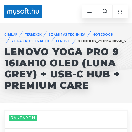
CÍMLAP
TERMÉKEK
SZÁMÍTÁSTECHNIKA
NOTEBOOK
YOGA PRO 9 16IAH10
LENOVO
83L0001LHV_W11PN4000SSD_S
LENOVO YOGA PRO 9
16IAH10 OLED (LUNA
GREY) + USB-C HUB +
PREMIUM CARE
RAKTÁRON