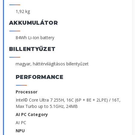
1,92 kg
AKKUMULÁTOR
84Wh Li-Ion battery
BILLENTYŰZET
magyar, háttérvilágításos billentyűzet
PERFORMANCE
Processor
Intel© Core Ultra 7 255H, 16C (6P + 8E + 2LPE) / 16T,
Max Turbo up to 5.1GHz, 24MB
AI PC Category
AI PC
NPU