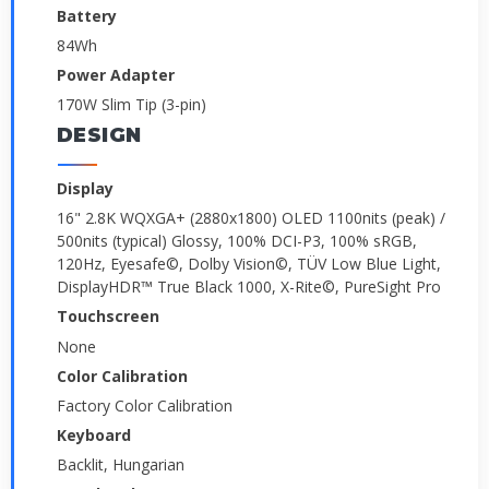
Battery
84Wh
Power Adapter
170W Slim Tip (3-pin)
DESIGN
Display
16" 2.8K WQXGA+ (2880x1800) OLED 1100nits (peak) /
500nits (typical) Glossy, 100% DCI-P3, 100% sRGB,
120Hz, Eyesafe©, Dolby Vision©, TÜV Low Blue Light,
DisplayHDR™ True Black 1000, X-Rite©, PureSight Pro
Touchscreen
None
Color Calibration
Factory Color Calibration
Keyboard
Backlit, Hungarian