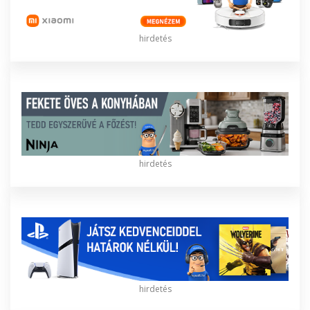
hirdetés
hirdetés
hirdetés