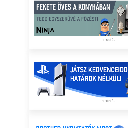
hirdetés
hirdetés