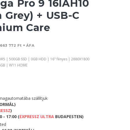
a Pro 9 16IAH10
 Grey) + USB-C
mium Care
663 772 Ft + ÁFA
DDR5 | 500GB SSD | 0GB HDD | 16" fényes | 2880X1800
 8GB | W11 HOME
agautomatába szállítjuk
NORMÁL)
RESSZ
)
 - 17:00 (
EXPRESSZ ULTRA
BUDAPESTEN)
eted