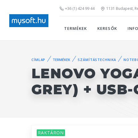
+36 (1) 424 99 44
1131 Budapest, Rei
TERMÉKEK
KERESŐK
INF
CÍMLAP
TERMÉKEK
SZÁMÍTÁSTECHNIKA
NOTEB
LENOVO YOGA
GREY) + USB
RAKTÁRON