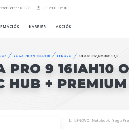
tter Ferenc u. 177.
H-P: 8:00 -16:30
ORMÁCIÓK
KARRIER
AKCIÓK
OOK
YOGA PRO 9 16IAH10
LENOVO
83L0001LHV_NM500SSD_S
 PRO 9 16IAH10 
-C HUB + PREMIUM
LENOVO,
Notebook,
Yoga Pro