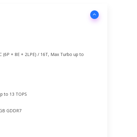
6C (6P + 8E + 2LPE) / 16T, Max Turbo up to
 up to 13 TOPS
8GB GDDR7