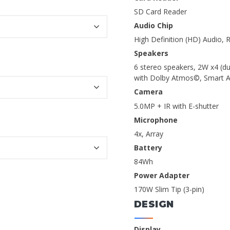
SD Card Reader
Audio Chip
High Definition (HD) Audio,
Speakers
6 stereo speakers, 2W x4 (du
with Dolby Atmos©, Smart A
Camera
5.0MP + IR with E-shutter
Microphone
4x, Array
Battery
84Wh
Power Adapter
170W Slim Tip (3-pin)
DESIGN
Display