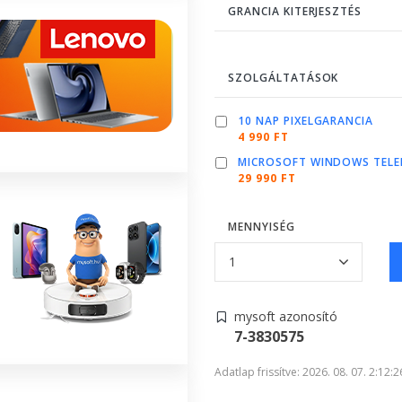
GRANCIA KITERJESZTÉS
SZOLGÁLTATÁSOK
10 NAP PIXELGARANCIA
4 990 FT
MICROSOFT WINDOWS TELE
29 990 FT
MENNYISÉG
mysoft azonosító
7-3830575
Adatlap frissítve: 2026. 08. 07. 2:12:2