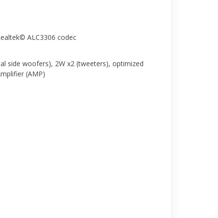
 Realtek© ALC3306 codec
al side woofers), 2W x2 (tweeters), optimized
mplifier (AMP)