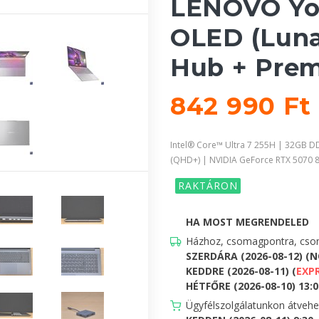
LENOVO Yog
OLED (Luna
Hub + Pre
842 990 Ft
Intel® Core™ Ultra 7 255H | 32GB 
(QHD+) | NVIDIA GeForce RTX 5070
RAKTÁRON
HA MOST MEGRENDELED
Házhoz, csomagpontra, csom
SZERDÁRA (2026-08-12) (
KEDDRE (2026-08-11) (
EXP
HÉTFŐRE (2026-08-10) 13:00
Ügyfélszolgálatunkon átveh