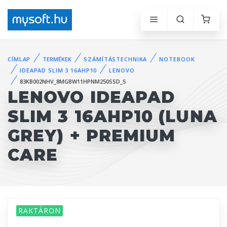
CÍMLAP
TERMÉKEK
SZÁMÍTÁSTECHNIKA
NOTEBOOK
IDEAPAD SLIM 3 16AHP10
LENOVO
83KB002NHV_8MGBW11HPNM250SSD_S
LENOVO IDEAPAD
SLIM 3 16AHP10 (LUNA
GREY) + PREMIUM
CARE
RAKTÁRON