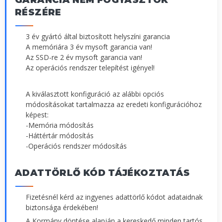
RÉSZÉRE
3 év gyártó által biztosított helyszíni garancia
A memóriára 3 év mysoft garancia van!
Az SSD-re 2 év mysoft garancia van!
Az operációs rendszer telepítést igényel!
A kiválasztott konfiguráció az alábbi opciós
módosításokat tartalmazza az eredeti konfigurációhoz
képest:
-Memória módosítás
-Háttértár módosítás
-Operációs rendszer módosítás
ADATTÖRLŐ KÓD TÁJÉKOZTATÁS
Fizetésnél kérd az ingyenes adattörlő kódot adataidnak
biztonsága érdekében!
A Kormány döntése alapján a kereskedő minden tartós