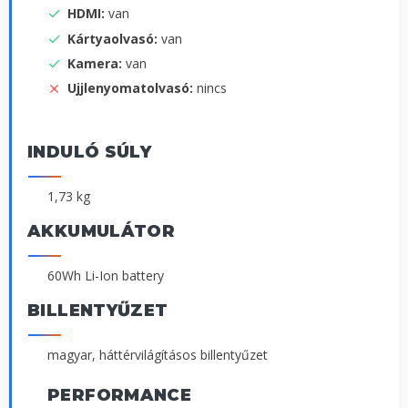
HDMI:
van
Kártyaolvasó:
van
Kamera:
van
Ujjlenyomatolvasó:
nincs
INDULÓ SÚLY
1,73 kg
AKKUMULÁTOR
60Wh Li-Ion battery
BILLENTYŰZET
magyar, háttérvilágításos billentyűzet
PERFORMANCE