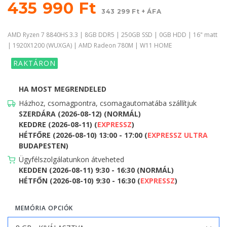
435 990 Ft
343 299 Ft + ÁFA
AMD Ryzen 7 8840HS 3.3 | 8GB DDR5 | 250GB SSD | 0GB HDD | 16" matt
| 1920X1200 (WUXGA) | AMD Radeon 780M | W11 HOME
RAKTÁRON
HA MOST MEGRENDELED
Házhoz, csomagpontra, csomagautomatába szállítjuk
SZERDÁRA (2026-08-12) (NORMÁL)
KEDDRE (2026-08-11) (
EXPRESSZ
)
HÉTFŐRE (2026-08-10) 13:00 - 17:00 (
EXPRESSZ ULTRA
BUDAPESTEN)
Ügyfélszolgálatunkon átveheted
KEDDEN (2026-08-11) 9:30 - 16:30 (NORMÁL)
HÉTFŐN (2026-08-10) 9:30 - 16:30 (
EXPRESSZ
)
MEMÓRIA OPCIÓK