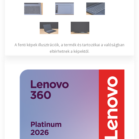
A fenti képek illusztrációk, a termék és tartozékai a valóságban
eltérhetnek a képektől.