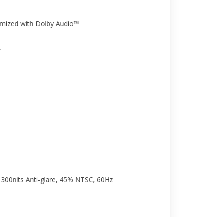
imized with Dolby Audio™
r
300nits Anti-glare, 45% NTSC, 60Hz