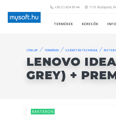
+36 (1) 424 99 44
1131 Budapest, Rei
TERMÉKEK
KERESŐK
INF
CÍMLAP
TERMÉKEK
SZÁMÍTÁSTECHNIKA
NOTEB
LENOVO IDEA
GREY) + PRE
RAKTÁRON