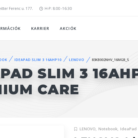
tter Ferenc u. 177.
H-P: 8:00 -16:30
ORMÁCIÓK
KARRIER
AKCIÓK
OOK
IDEAPAD SLIM 3 16AHP10
LENOVO
83KB002NHV_16MGB_S
PAD SLIM 3 16AH
MIUM CARE
LENOVO,
Notebook,
IdeaPad 