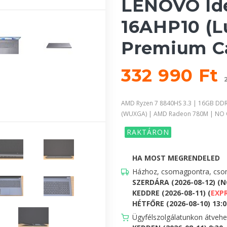
LENOVO Ide
16AHP10 (L
Premium C
332 990 Ft
AMD Ryzen 7 8840HS 3.3 | 16GB DDR
(WUXGA) | AMD Radeon 780M | NO
RAKTÁRON
HA MOST MEGRENDELED
Házhoz, csomagpontra, csom
SZERDÁRA (2026-08-12) (
KEDDRE (2026-08-11) (
EXP
HÉTFŐRE (2026-08-10) 13:00
Ügyfélszolgálatunkon átveh