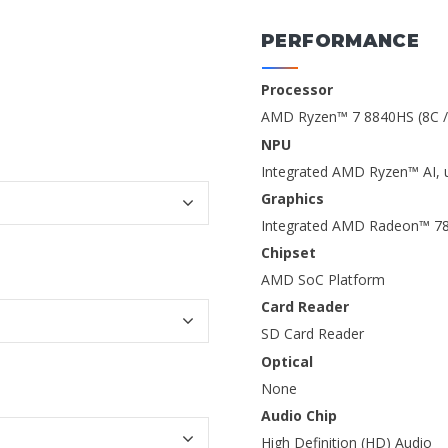
PERFORMANCE
Processor
AMD Ryzen™ 7 8840HS (8C / 
NPU
Integrated AMD Ryzen™ AI, 
Graphics
Integrated AMD Radeon™ 7
Chipset
AMD SoC Platform
Card Reader
SD Card Reader
Optical
None
Audio Chip
High Definition (HD) Audio