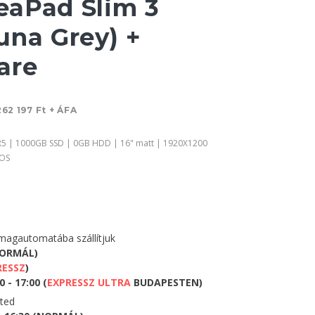
aPad Slim 3
una Grey) +
are
262 197 Ft + ÁFA
5 | 1000GB SSD | 0GB HDD | 16" matt | 1920X1200
 OS
agautomatába szállítjuk
NORMÁL)
RESSZ
)
 - 17:00 (
EXPRESSZ ULTRA
BUDAPESTEN)
eted