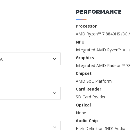
PERFORMANCE
Processor
AMD Ryzen™ 7 8840HS (8C / 
NPU
Integrated AMD Ryzen™ AI, 
Graphics
Integrated AMD Radeon™ 7
Chipset
AMD SoC Platform
Card Reader
SD Card Reader
Optical
None
Audio Chip
High Definition (HD) Audio