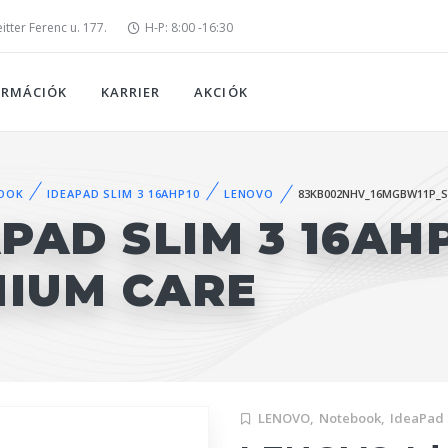
tter Ferenc u. 177.
H-P: 8:00 -16:30
ORMÁCIÓK
KARRIER
AKCIÓK
OOK
IDEAPAD SLIM 3 16AHP10
LENOVO
83KB002NHV_16MGBW11P_
PAD SLIM 3 16AH
MIUM CARE
LENOVO,
Notebook,
IdeaPad 