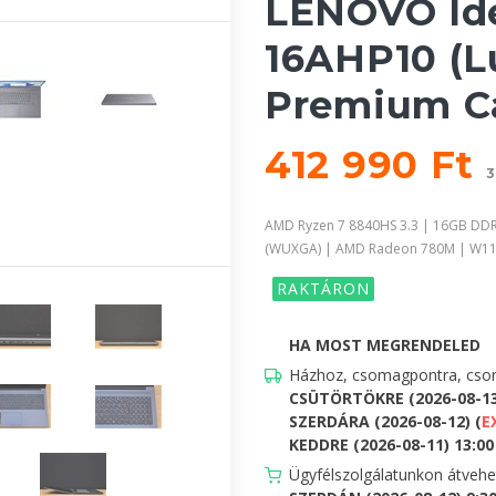
LENOVO Ide
16AHP10 (L
Premium C
412 990 Ft
3
AMD Ryzen 7 8840HS 3.3 | 16GB DDR
(WUXGA) | AMD Radeon 780M | W1
RAKTÁRON
HA MOST MEGRENDELED
Házhoz, csomagpontra, csom
CSÜTÖRTÖKRE (2026-08-1
SZERDÁRA (2026-08-12) (
E
KEDDRE (2026-08-11) 13:00 
Ügyfélszolgálatunkon átveh