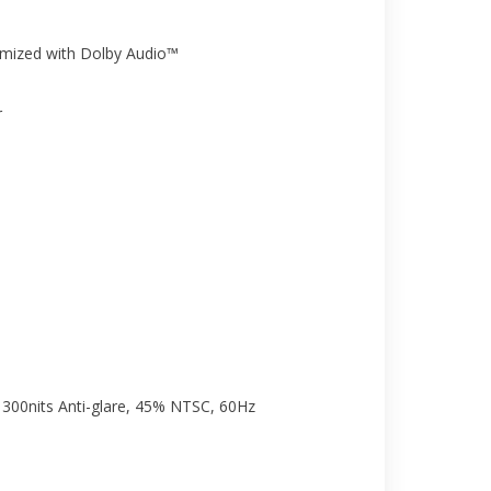
imized with Dolby Audio™
r
300nits Anti-glare, 45% NTSC, 60Hz