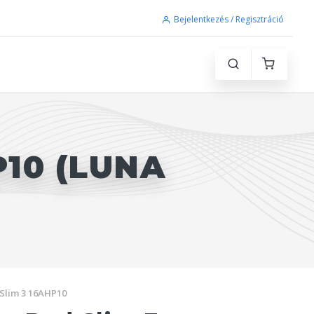
Bejelentkezés / Regisztráció
S
P10 (LUNA
Slim 3 16AHP10