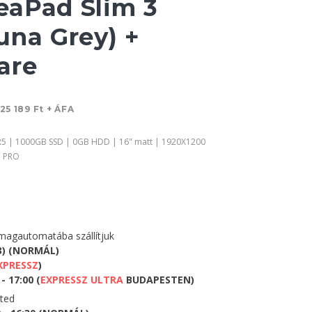
aPad Slim 3
una Grey) +
are
25 189 Ft + ÁFA
5 | 1000GB SSD | 0GB HDD | 16" matt | 1920X1200
1 PRO
agautomatába szállítjuk
3) (NORMÁL)
XPRESSZ
)
- 17:00 (
EXPRESSZ ULTRA
BUDAPESTEN)
eted