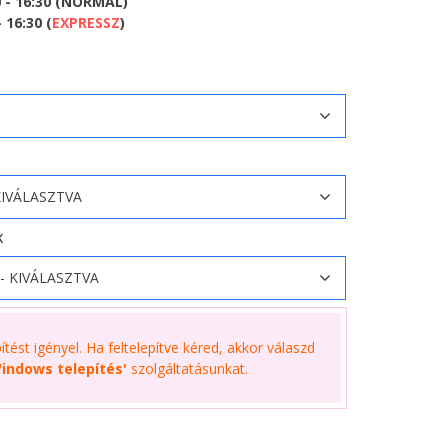
0 - 16:30 (NORMÁL)
 16:30 (
EXPRESSZ
)
K
tést igényel. Ha feltelepítve kéred, akkor válaszd
indows telepítés'
szolgáltatásunkat.