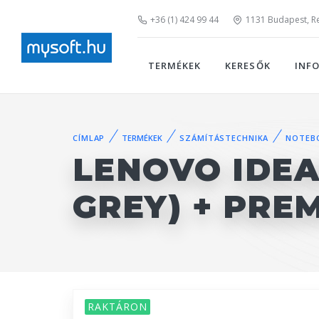
+36 (1) 424 99 44
1131 Budapest, Rei
TERMÉKEK
KERESŐK
INF
CÍMLAP
TERMÉKEK
SZÁMÍTÁSTECHNIKA
NOTEB
LENOVO IDEA
GREY) + PRE
RAKTÁRON