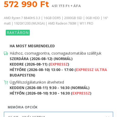
572 990 Ft
451 173 Ft + ÁFA
AMD Ryzen 7 8840HS 3.3 | 16GB DDR5 | 2000GB SSD | 0GB HDD | 16"
matt | 1920X1200 (WUXGA) | AMD Radeon 780M | W11 PRO
RAKTÁRON
HA MOST MEGRENDELED
Házhoz, csomagpontra, csomagautomatába szállítjuk
SZERDÁRA (2026-08-12) (NORMÁL)
KEDDRE (2026-08-11) (
EXPRESSZ
)
HÉTFŐRE (2026-08-10) 13:00 - 17:00 (
EXPRESSZ ULTRA
BUDAPESTEN)
Ügyfélszolgálatunkon átveheted
KEDDEN (2026-08-11) 9:30 - 16:30 (NORMÁL)
HÉTFŐN (2026-08-10) 9:30 - 16:30 (
EXPRESSZ
)
MEMÓRIA OPCIÓK