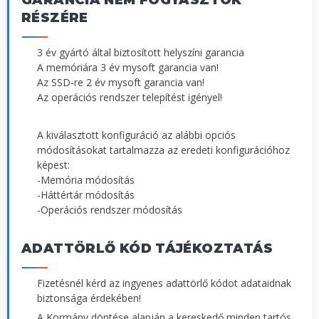
RÉSZÉRE
3 év gyártó által biztosított helyszíni garancia
A memóriára 3 év mysoft garancia van!
Az SSD-re 2 év mysoft garancia van!
Az operációs rendszer telepítést igényel!
A kiválasztott konfiguráció az alábbi opciós
módosításokat tartalmazza az eredeti konfigurációhoz
képest:
-Memória módosítás
-Háttértár módosítás
-Operációs rendszer módosítás
ADATTÖRLŐ KÓD TÁJÉKOZTATÁS
Fizetésnél kérd az ingyenes adattörlő kódot adataidnak
biztonsága érdekében!
A Kormány döntése alapján a kereskedő minden tartós