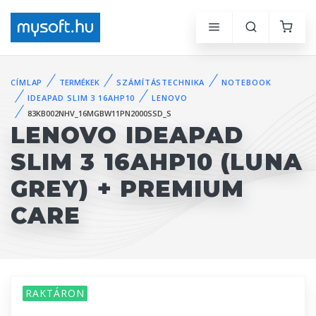
CÍMLAP
TERMÉKEK
SZÁMÍTÁSTECHNIKA
NOTEBOOK
IDEAPAD SLIM 3 16AHP10
LENOVO
83KB002NHV_16MGBW11PN2000SSD_S
LENOVO IDEAPAD
SLIM 3 16AHP10 (LUNA
GREY) + PREMIUM
CARE
RAKTÁRON