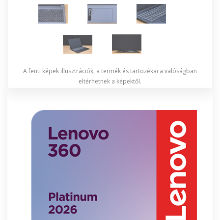
A fenti képek illusztrációk, a termék és tartozékai a valóságban
eltérhetnek a képektől.