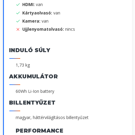
HDMI:
van
Kártyaolvasó:
van
Kamera:
van
Ujjlenyomatolvasó:
nincs
INDULÓ SÚLY
1,73 kg
AKKUMULÁTOR
60Wh Li-Ion battery
BILLENTYŰZET
magyar, háttérvilágításos billentyűzet
PERFORMANCE