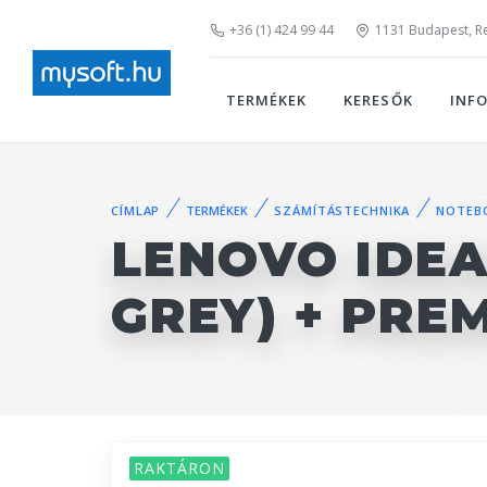
+36 (1) 424 99 44
1131 Budapest, Rei
TERMÉKEK
KERESŐK
INF
CÍMLAP
TERMÉKEK
SZÁMÍTÁSTECHNIKA
NOTEB
LENOVO IDEA
GREY) + PRE
RAKTÁRON