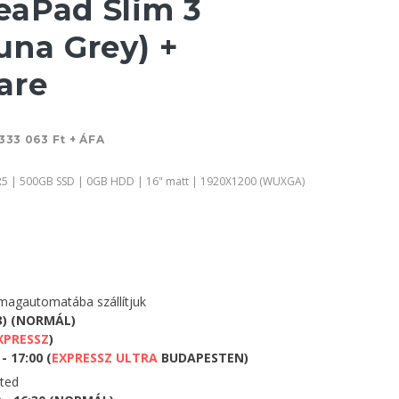
aPad Slim 3
una Grey) +
are
333 063 Ft + ÁFA
5 | 500GB SSD | 0GB HDD | 16" matt | 1920X1200 (WUXGA)
agautomatába szállítjuk
3) (NORMÁL)
XPRESSZ
)
- 17:00 (
EXPRESSZ ULTRA
BUDAPESTEN)
eted