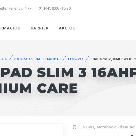
tter Ferenc u. 177.
H-P: 8:00 -16:30
ORMÁCIÓK
KARRIER
AKCIÓK
OOK
IDEAPAD SLIM 3 16AHP10
LENOVO
83KB002NHV_16MGBW11HP
PAD SLIM 3 16AH
MIUM CARE
LENOVO,
Notebook,
IdeaPad 