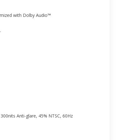
imized with Dolby Audio™
r
300nits Anti-glare, 45% NTSC, 60Hz