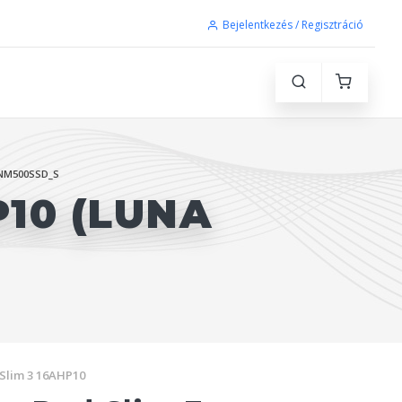
Bejelentkezés / Regisztráció
NM500SSD_S
P10 (LUNA
Slim 3 16AHP10