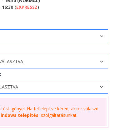
0 - 16:30 (NORMÁL)
 16:30 (
EXPRESSZ
)
K
tést igényel. Ha feltelepítve kéred, akkor válaszd
indows telepítés'
szolgáltatásunkat.