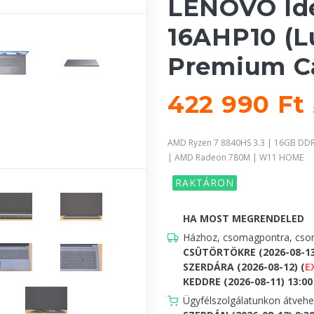
LENOVO Ide
16AHP10 (L
Premium C
422 990 Ft
AMD Ryzen 7 8840HS 3.3 | 16GB DDR
| AMD Radeon 780M | W11 HOME
RAKTÁRON
HA MOST MEGRENDELED
Házhoz, csomagpontra, csom
CSÜTÖRTÖKRE (2026-08-1
SZERDÁRA (2026-08-12) (
E
KEDDRE (2026-08-11) 13:00 
Ügyfélszolgálatunkon átveh