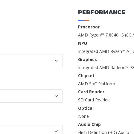
PERFORMANCE
Processor
AMD Ryzen™ 7 8840HS (8C / 
NPU
Integrated AMD Ryzen™ AI, 
Graphics
Integrated AMD Radeon™ 7
Chipset
AMD SoC Platform
Card Reader
SD Card Reader
Optical
None
Audio Chip
High Definition (HD) Audio