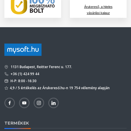
Árukereső, a hiteles
vásárlási kalauz
1131 Budapest, Reitter Ferenc u. 177.
+36 (1) 424 99 44
H-P: 8:00 -16:30
4,9 / 5 értékelés az Árukereső.hu-n 19 754 vélemény alapján
TERMÉKEK