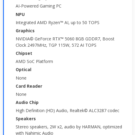
AI-Powered Gaming PC
NPU
Integrated AMD Ryzen™ AI, up to 50 TOPS
Graphics
NVIDIA© GeForce RTX™ 5060 8GB GDDR7, Boost
Clock 2497MHz, TGP 115W, 572 AI TOPS
Chipset
AMD SoC Platform
Optical
None
Card Reader
None
Audio Chip
High Definition (HD) Audio, Realtek© ALC3287 codec
Speakers
Stereo speakers, 2W x2, audio by HARMAN, optimized
with Nahimic Audio