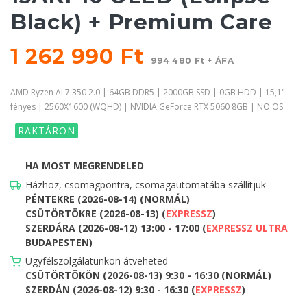
Black) + Premium Care
1 262 990 Ft
994 480 Ft + ÁFA
AMD Ryzen AI 7 350 2.0 | 64GB DDR5 | 2000GB SSD | 0GB HDD | 15,1"
fényes | 2560X1600 (WQHD) | NVIDIA GeForce RTX 5060 8GB | NO OS
RAKTÁRON
HA MOST MEGRENDELED
Házhoz, csomagpontra, csomagautomatába szállítjuk
PÉNTEKRE (2026-08-14) (NORMÁL)
CSÜTÖRTÖKRE (2026-08-13) (
EXPRESSZ
)
SZERDÁRA (2026-08-12) 13:00 - 17:00 (
EXPRESSZ ULTRA
BUDAPESTEN)
Ügyfélszolgálatunkon átveheted
CSÜTÖRTÖKÖN (2026-08-13) 9:30 - 16:30 (NORMÁL)
SZERDÁN (2026-08-12) 9:30 - 16:30 (
EXPRESSZ
)