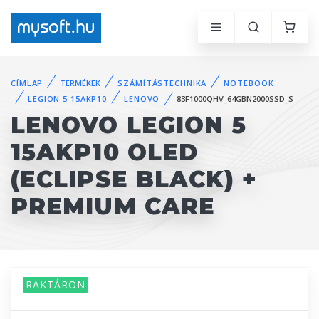
CÍMLAP
TERMÉKEK
SZÁMÍTÁSTECHNIKA
NOTEBOOK
LEGION 5 15AKP10
LENOVO
83F1000QHV_64GBN2000SSD_S
LENOVO LEGION 5
15AKP10 OLED
(ECLIPSE BLACK) +
PREMIUM CARE
RAKTÁRON