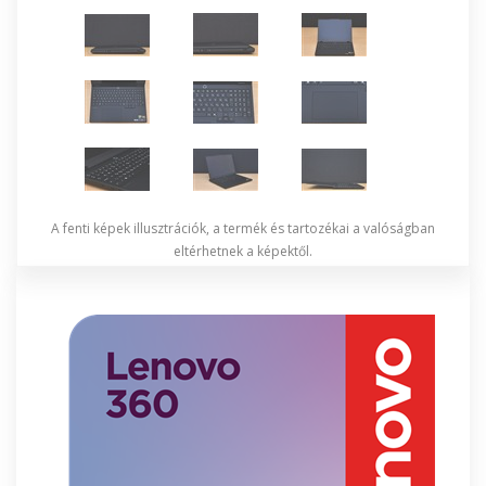
A fenti képek illusztrációk, a termék és tartozékai a valóságban
eltérhetnek a képektől.