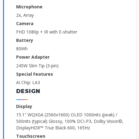
Microphone
2x, Array
Camera
FHD 1080p + IR with E-shutter
Battery
80Wh
Power Adapter
245W Slim Tip (3-pin)
Special Features
AI Chip: LA3
DESIGN
Display
15.1" WQXGA (2560x1600) OLED 1000nits (peak) /
500nits (typical) Glossy, 100% DCI-P3, Dolby Vision©,
DisplayHDR™ True Black 600, 165Hz
Touchscreen