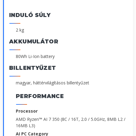
INDULÓ SÚLY
2 kg
AKKUMULÁTOR
80Wh Li-Ion battery
BILLENTYŰZET
magyar, háttérvilágításos billentyűzet
PERFORMANCE
Processor
AMD Ryzen™ AI 7 350 (8C / 16T, 2.0 / 5.0GHz, 8MB L2 /
16MB L3)
AI PC Category