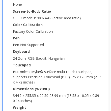
None
Screen-to-Body Ratio
OLED models: 90% AAR (active area ratio)
Color Calibration
Factory Color Calibration
Pen
Pen Not Supported
Keyboard
24-Zone RGB Backlit, Hungarian
Touchpad
Buttonless Mylar© surface multi-touch touchpad,
supports Precision TouchPad (PTP), 75 x 120 mm (2.95
x 4.72 inches)
Dimensions (WxDxH)
344.9 x 255.35 x 22.50-23.99 mm (13.58 x 10.05 x 0.89-
0.94 inches)
Weight