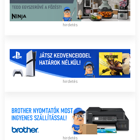
hirdetés
hirdetés
hirdetés