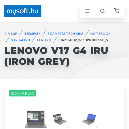
CÍMLAP
TERMÉKEK
SZÁMÍTÁSTECHNIKA
NOTEBOOK
V17 G4 IRU
LENOVO
83A2004LHV_W11HPN1000SSD_S
LENOVO V17 G4 IRU
(IRON GREY)
RAKTÁRON