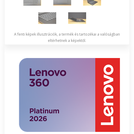
A fenti képek illusztrációk, a termék és tartozékai a valóságban
eltérhetnek a képektől.