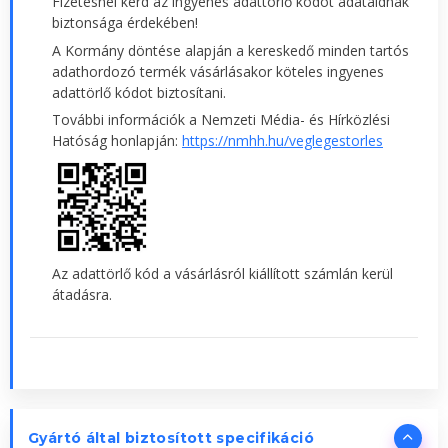
Fizetésnél kérd az ingyenes adattörlő kódot adataidnak
biztonsága érdekében!
A Kormány döntése alapján a kereskedő minden tartós
adathordozó termék vásárlásakor köteles ingyenes
adattörlő kódot biztosítani.
További információk a Nemzeti Média- és Hírközlési
Hatóság honlapján:
https://nmhh.hu/veglegestorles
Az adattörlő kód a vásárlásról kiállított számlán kerül
átadásra.
Gyártó által biztosított specifikáció