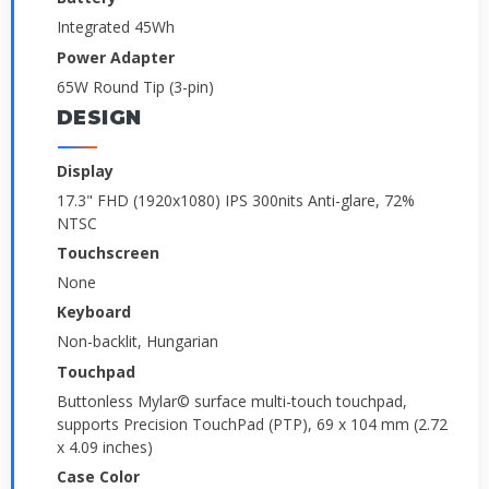
Integrated 45Wh
Power Adapter
65W Round Tip (3-pin)
DESIGN
Display
17.3" FHD (1920x1080) IPS 300nits Anti-glare, 72%
NTSC
Touchscreen
None
Keyboard
Non-backlit, Hungarian
Touchpad
Buttonless Mylar© surface multi-touch touchpad,
supports Precision TouchPad (PTP), 69 x 104 mm (2.72
x 4.09 inches)
Case Color