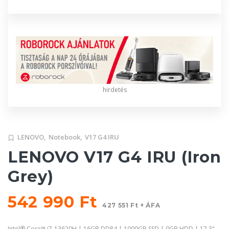
hirdetés
LENOVO,
Notebook,
V17 G4 IRU
LENOVO V17 G4 IRU (Iron
Grey)
542 990 Ft
427 551 Ft + ÁFA
Intel® Core™ i7-13620H | 16GB DDR4 | 1000GB SSD | 0GB HDD | 17,3"