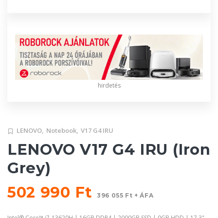
hirdetés
LENOVO,
Notebook,
V17 G4 IRU
LENOVO V17 G4 IRU (Iron
Grey)
502 990 Ft
396 055 Ft + ÁFA
Intel® Core™ i7-13620H | 16GB DDR4 | 2000GB SSD | 0GB HDD | 17,3"