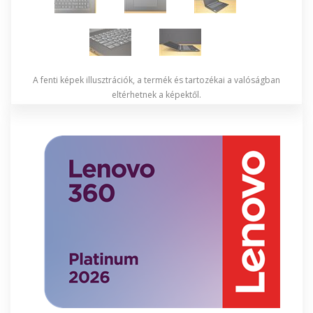
A fenti képek illusztrációk, a termék és tartozékai a valóságban
eltérhetnek a képektől.