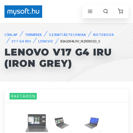
CÍMLAP
TERMÉKEK
SZÁMÍTÁSTECHNIKA
NOTEBOOK
V17 G4 IRU
LENOVO
83A2004LHV_N2000SSD_S
LENOVO V17 G4 IRU
(IRON GREY)
RAKTÁRON