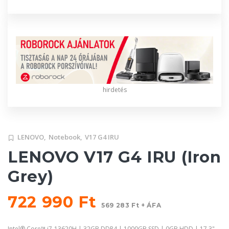
hirdetés
LENOVO,
Notebook,
V17 G4 IRU
LENOVO V17 G4 IRU (Iron
Grey)
722 990 Ft
569 283 Ft + ÁFA
Intel® Core™ i7-13620H | 32GB DDR4 | 1000GB SSD | 0GB HDD | 17,3"