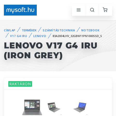
CÍMLAP
TERMÉKEK
SZÁMÍTÁSTECHNIKA
NOTEBOOK
V17 G4 IRU
LENOVO
83A2004LHV_32GBW11PN1000SSD_S
LENOVO V17 G4 IRU
(IRON GREY)
RAKTÁRON