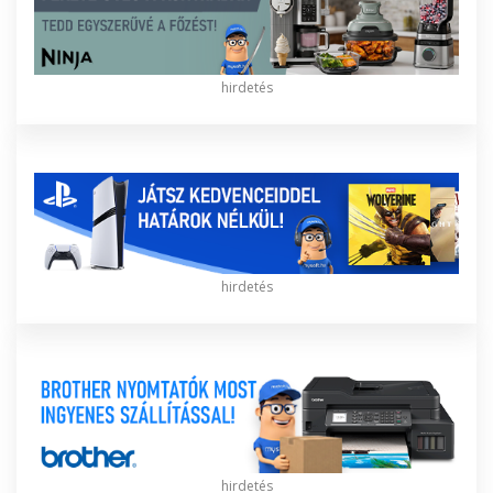
hirdetés
hirdetés
hirdetés