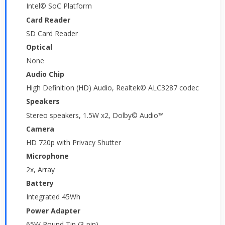
Intel© SoC Platform
Card Reader
SD Card Reader
Optical
None
Audio Chip
High Definition (HD) Audio, Realtek© ALC3287 codec
Speakers
Stereo speakers, 1.5W x2, Dolby© Audio™
Camera
HD 720p with Privacy Shutter
Microphone
2x, Array
Battery
Integrated 45Wh
Power Adapter
65W Round Tip (3-pin)