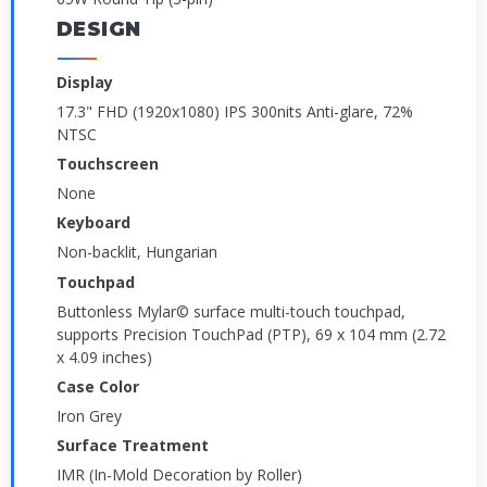
DESIGN
Display
17.3" FHD (1920x1080) IPS 300nits Anti-glare, 72%
NTSC
Touchscreen
None
Keyboard
Non-backlit, Hungarian
Touchpad
Buttonless Mylar© surface multi-touch touchpad,
supports Precision TouchPad (PTP), 69 x 104 mm (2.72
x 4.09 inches)
Case Color
Iron Grey
Surface Treatment
IMR (In-Mold Decoration by Roller)