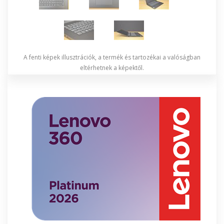
A fenti képek illusztrációk, a termék és tartozékai a valóságban
eltérhetnek a képektől.