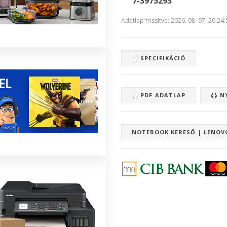
7-3975293
Adatlap frissítve: 2026. 08. 07. 20:24
SPECIFIKÁCIÓ
PDF ADATLAP
N
NOTEBOOK KERESŐ | LENOV