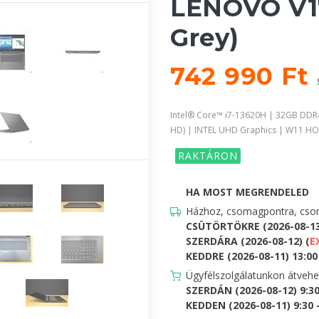
LENOVO V17
Grey)
742 990 Ft
Intel® Core™ i7-13620H | 32GB DDR
HD) | INTEL UHD Graphics | W11 H
RAKTÁRON
HA MOST MEGRENDELED
Házhoz, csomagpontra, csom
CSÜTÖRTÖKRE (2026-08-1
SZERDÁRA (2026-08-12) (
E
KEDDRE (2026-08-11) 13:00 
Ügyfélszolgálatunkon átveh
SZERDÁN (2026-08-12) 9:3
KEDDEN (2026-08-11) 9:30 -