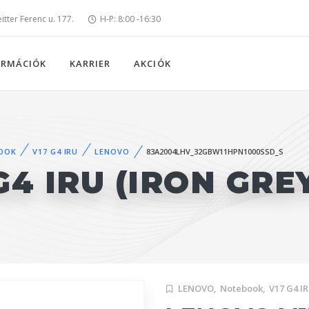
tter Ferenc u. 177.
H-P: 8:00 -16:30
ORMÁCIÓK
KARRIER
AKCIÓK
OOK
V17 G4 IRU
LENOVO
83A2004LHV_32GBW11HPN1000SSD_S
4 IRU (IRON GRE
LENOVO,
Notebook,
V17 G4 I