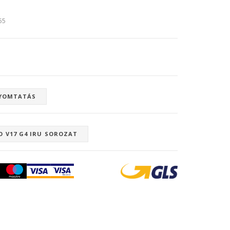
:55
YOMTATÁS
O V17 G4 IRU SOROZAT