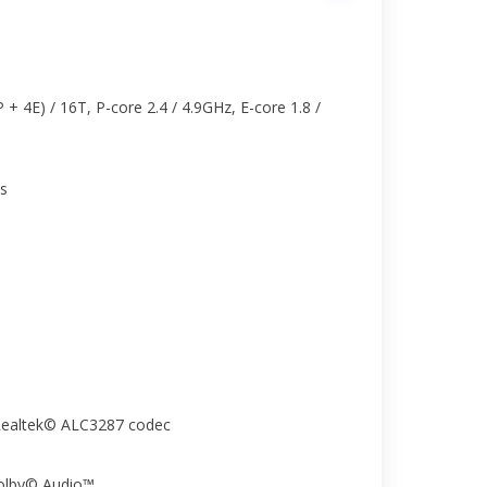
 + 4E) / 16T, P-core 2.4 / 4.9GHz, E-core 1.8 /
cs
 Realtek© ALC3287 codec
Dolby© Audio™