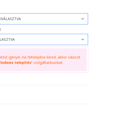
K
tést igényel. Ha feltelepítve kéred, akkor válaszd
indows telepítés'
szolgáltatásunkat.