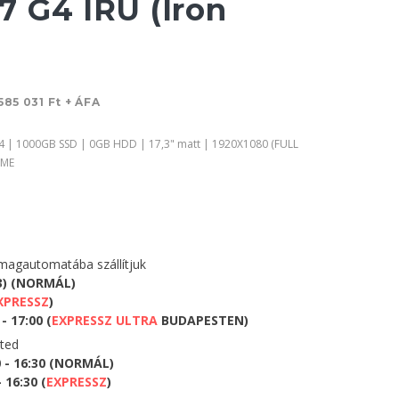
 G4 IRU (Iron
585 031 Ft + ÁFA
4 | 1000GB SSD | 0GB HDD | 17,3" matt | 1920X1080 (FULL
OME
agautomatába szállítjuk
3) (NORMÁL)
XPRESSZ
)
- 17:00 (
EXPRESSZ ULTRA
BUDAPESTEN)
eted
0 - 16:30 (NORMÁL)
 16:30 (
EXPRESSZ
)