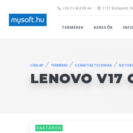
+36 (1) 424 99 44
1131 Budapest, Rei
TERMÉKEK
KERESŐK
INF
CÍMLAP
TERMÉKEK
SZÁMÍTÁSTECHNIKA
NOTEB
LENOVO V17 G
RAKTÁRON