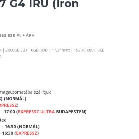
 G4 IRU (Iron
553 535 Ft + ÁFA
4 | 2000GB SSD | 0GB HDD | 17,3" matt | 1920X1080 (FULL
O
agautomatába szállítjuk
3) (NORMÁL)
XPRESSZ
)
- 17:00 (
EXPRESSZ ULTRA
BUDAPESTEN)
eted
0 - 16:30 (NORMÁL)
 16:30 (
EXPRESSZ
)