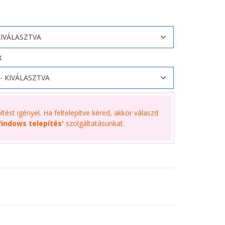
K
tést igényel. Ha feltelepítve kéred, akkor válaszd
indows telepítés'
szolgáltatásunkat.