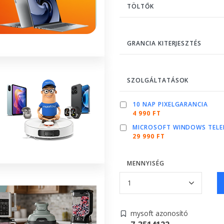
TÖLTŐK
GRANCIA KITERJESZTÉS
SZOLGÁLTATÁSOK
10 NAP PIXELGARANCIA
4 990 FT
MICROSOFT WINDOWS TELE
29 990 FT
MENNYISÉG
mysoft azonosító