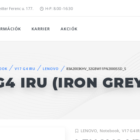
tter Ferenc u. 177.
H-P: 8:00 -16:30
ORMÁCIÓK
KARRIER
AKCIÓK
OOK
V17 G4 IRU
LENOVO
83A2003KHV_32GBW11PN2000SSD_S
4 IRU (IRON GRE
LENOVO,
Notebook,
V17 G4 I