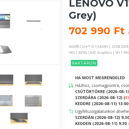
LENOVO V17
Grey)
702 990 Ft
Intel® Core™ i5-13420H | 32GB DDR
HD) | INTEL UHD Graphics | W11 PR
RAKTÁRON
HA MOST MEGRENDELED
Házhoz, csomagpontra, csom
CSÜTÖRTÖKRE (2026-08-1
SZERDÁRA (2026-08-12) (
E
KEDDRE (2026-08-11) 13:00 
Ügyfélszolgálatunkon átveh
SZERDÁN (2026-08-12) 9:3
KEDDEN (2026-08-11) 9:30 -