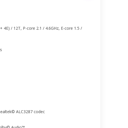
+ 4E) / 12T, P-core 2.1 / 4.6GHz, E-core 1.5 /
cs
 Realtek© ALC3287 codec
Dolby© Audio™