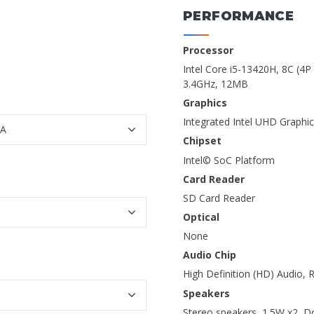
PERFORMANCE
Processor
Intel Core i5-13420H, 8C (4P 
3.4GHz, 12MB
Graphics
Integrated Intel UHD Graphi
Chipset
Intel© SoC Platform
Card Reader
SD Card Reader
Optical
None
Audio Chip
High Definition (HD) Audio,
Speakers
Stereo speakers, 1.5W x2, 