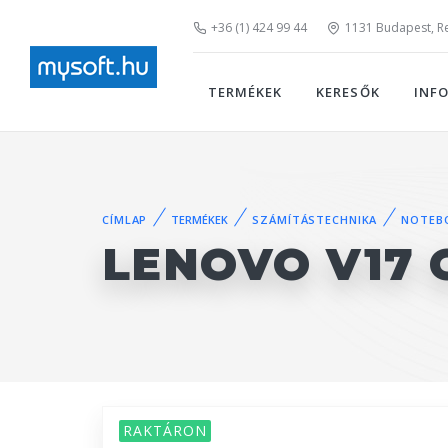
+36 (1) 424 99 44
1131 Budapest, Rei
TERMÉKEK
KERESŐK
INF
CÍMLAP
TERMÉKEK
SZÁMÍTÁSTECHNIKA
NOTEB
LENOVO V17 G
RAKTÁRON