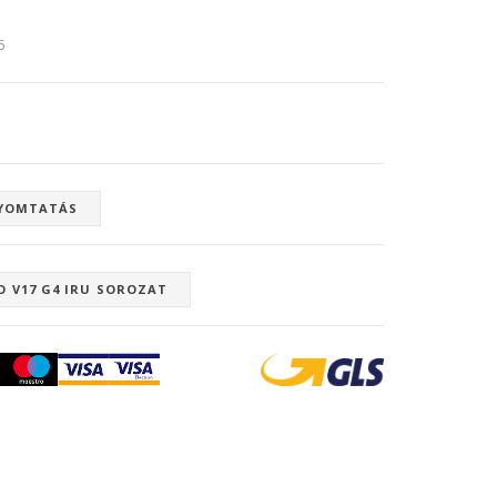
6
YOMTATÁS
O V17 G4 IRU SOROZAT