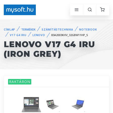
CÍMLAP
TERMÉKEK
SZÁMÍTÁSTECHNIKA
NOTEBOOK
V17 G4 IRU
LENOVO
83A2003KHV_32GBW11HP_S
LENOVO V17 G4 IRU
(IRON GREY)
RAKTÁRON