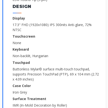
DESIGN
Display
17.3" FHD (1920x1080) IPS 300nits Anti-glare, 72%
NTSC
Touchscreen
None
Keyboard
Non-backlit, Hungarian
Touchpad
Buttonless Mylar© surface multi-touch touchpad,
supports Precision TouchPad (PTP), 69 x 104 mm (2.72
x 4.09 inches)
Case Color
Iron Grey
Surface Treatment
IMR (In-Mold Decoration by Roller)