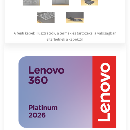
A fenti képek illusztrációk, a termék és tartozékai a valóságban
eltérhetnek a képektől.