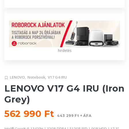
hirdetés
LENOVO,
Notebook,
V17 G4 IRU
LENOVO V17 G4 IRU (Iron
Grey)
562 990 Ft
443 299 Ft + ÁFA
Intel® Core™ i5-13420H | 32GB DDR4 | 512GB SSD | 0GB HDD | 17,3"