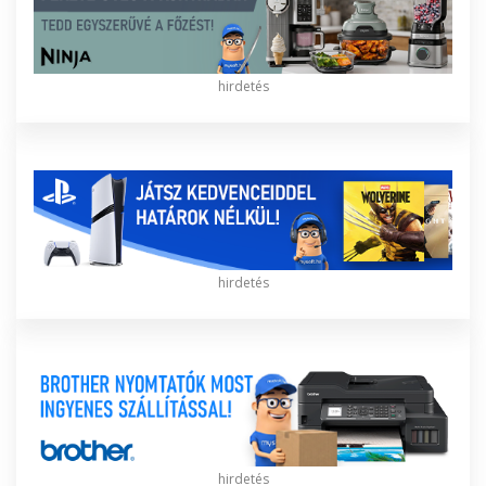
hirdetés
hirdetés
hirdetés