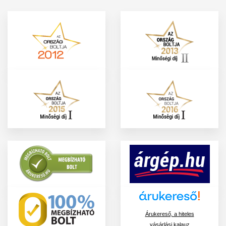
Árukereső, a hiteles
vásárlási kalauz