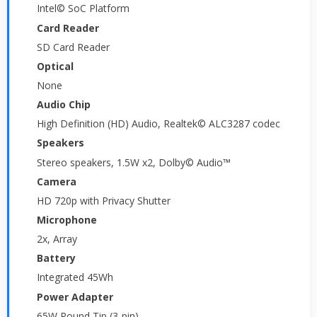
Intel© SoC Platform
Card Reader
SD Card Reader
Optical
None
Audio Chip
High Definition (HD) Audio, Realtek© ALC3287 codec
Speakers
Stereo speakers, 1.5W x2, Dolby© Audio™
Camera
HD 720p with Privacy Shutter
Microphone
2x, Array
Battery
Integrated 45Wh
Power Adapter
65W Round Tip (3-pin)