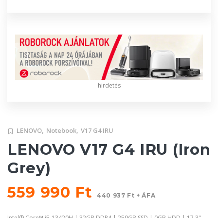
hirdetés
LENOVO,
Notebook,
V17 G4 IRU
LENOVO V17 G4 IRU (Iron
Grey)
559 990 Ft
440 937 Ft + ÁFA
Intel® Core™ i5-13420H | 32GB DDR4 | 250GB SSD | 0GB HDD | 17,3"