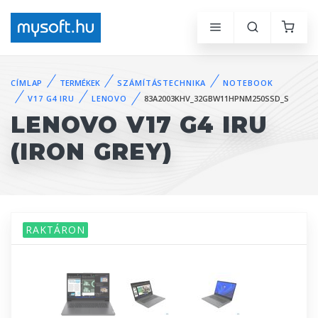
CÍMLAP
TERMÉKEK
SZÁMÍTÁSTECHNIKA
NOTEBOOK
V17 G4 IRU
LENOVO
83A2003KHV_32GBW11HPNM250SSD_S
LENOVO V17 G4 IRU
(IRON GREY)
RAKTÁRON