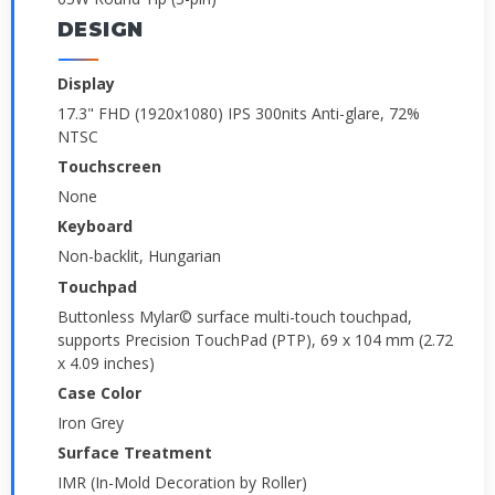
DESIGN
Display
17.3" FHD (1920x1080) IPS 300nits Anti-glare, 72%
NTSC
Touchscreen
None
Keyboard
Non-backlit, Hungarian
Touchpad
Buttonless Mylar© surface multi-touch touchpad,
supports Precision TouchPad (PTP), 69 x 104 mm (2.72
x 4.09 inches)
Case Color
Iron Grey
Surface Treatment
IMR (In-Mold Decoration by Roller)