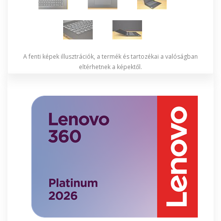
A fenti képek illusztrációk, a termék és tartozékai a valóságban
eltérhetnek a képektől.