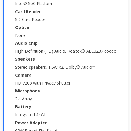
Intel© SoC Platform
Card Reader
SD Card Reader
Optical
None
Audio Chip
High Definition (HD) Audio, Realtek© ALC3287 codec
Speakers
Stereo speakers, 1.5W x2, Dolby© Audio™
Camera
HD 720p with Privacy Shutter
Microphone
2x, Array
Battery
Integrated 45Wh
Power Adapter
65W Round Tip (3-pin)