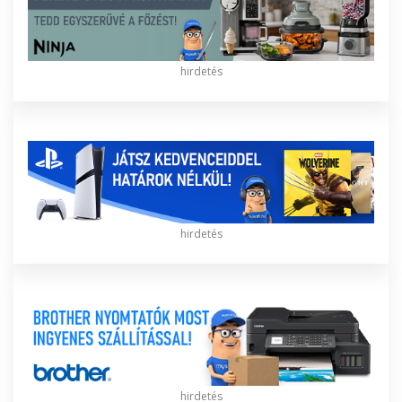
hirdetés
hirdetés
hirdetés