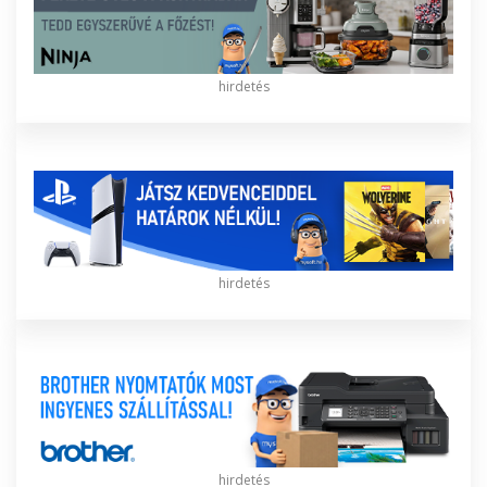
hirdetés
hirdetés
hirdetés