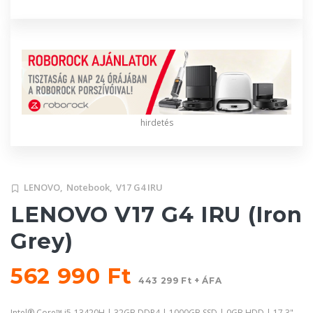
hirdetés
LENOVO,
Notebook,
V17 G4 IRU
LENOVO V17 G4 IRU (Iron
Grey)
562 990 Ft
443 299 Ft + ÁFA
Intel® Core™ i5-13420H | 32GB DDR4 | 1000GB SSD | 0GB HDD | 17,3"