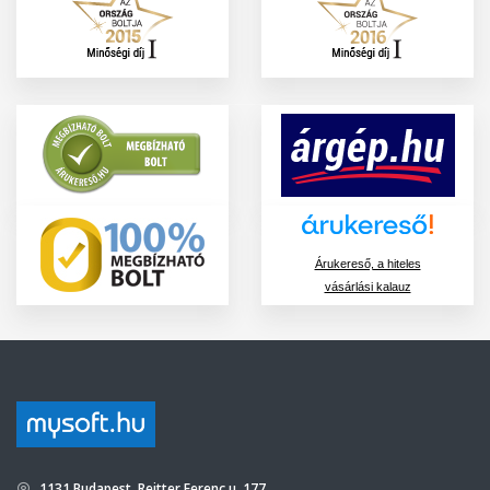
Árukereső, a hiteles
vásárlási kalauz
1131 Budapest, Reitter Ferenc u. 177.