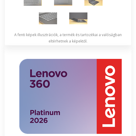
A fenti képek illusztrációk, a termék és tartozékai a valóságban
eltérhetnek a képektől.