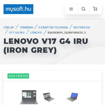
CÍMLAP
TERMÉKEK
SZÁMÍTÁSTECHNIKA
NOTEBOOK
V17 G4 IRU
LENOVO
83A2003KHV_32GBN1000SSD_S
LENOVO V17 G4 IRU
(IRON GREY)
RAKTÁRON