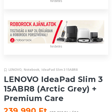
hirdetés
hirdetés
LENOVO,
Notebook,
IdeaPad Slim 3 15ABR8
LENOVO IdeaPad Slim 3
15ABR8 (Arctic Grey) +
Premium Care
239 990 Ft