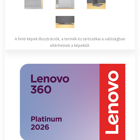
A fenti képek illusztrációk, a termék és tartozékai a valóságban
eltérhetnek a képektől.