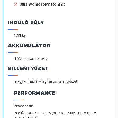
Ujjlenyomatolvasó:
nincs
INDULÓ SÚLY
1,55 kg
AKKUMULÁTOR
47Wh Li-Ion battery
BILLENTYŰZET
magyar, háttérvilágításos billentyűzet
PERFORMANCE
Processor
Intel© Core™ i3-N305 (8C / 8T, Max Turbo up to