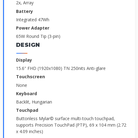
2x, Array
Battery
Integrated 47Wh
Power Adapter
65W Round Tip (3-pin)
DESIGN
Display
15.6" FHD (1920x1080) TN 250nits Anti-glare
Touchscreen
None
Keyboard
Backlit, Hungarian
Touchpad
Buttonless Mylar© surface multi-touch touchpad,
supports Precision TouchPad (PTP), 69 x 104 mm (2.72
x 4.09 inches)