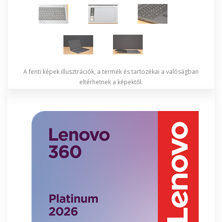
A fenti képek illusztrációk, a termék és tartozékai a valóságban
eltérhetnek a képektől.