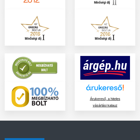
Árukereső, a hiteles
vásárlási kalauz