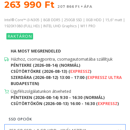
263 990 Ft
207 866 Ft + ÁFA
Intel® Core™ i3-N305 | 8GB DDR5 | 250GB SSD | 0GB HDD | 15,6" matt |
1920X1080 (FULL HD) | INTEL UHD Graphics | W11 PRO
RAKTÁRON
HA MOST MEGRENDELED
Házhoz, csomagpontra, csomagautomatába szállítjuk
PÉNTEKRE (2026-08-14) (NORMÁL)
CSÜTÖRTÖKRE (2026-08-13) (
EXPRESSZ
)
SZERDÁRA (2026-08-12) 13:00 - 17:00 (
EXPRESSZ ULTRA
BUDAPESTEN)
Ügyfélszolgálatunkon átveheted
PÉNTEKEN (2026-08-14) 9:30 - 16:30 (NORMÁL)
CSÜTÖRTÖKÖN (2026-08-13) 16:00 - 16:30 (
EXPRESSZ
)
SSD OPCIÓK