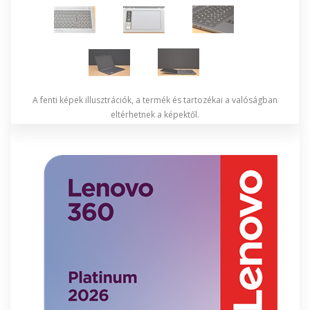
A fenti képek illusztrációk, a termék és tartozékai a valóságban
eltérhetnek a képektől.