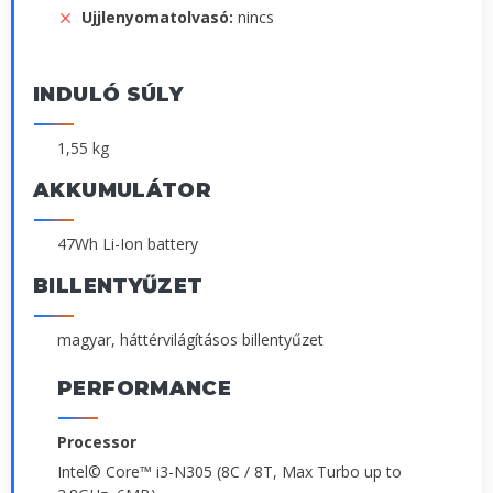
Ujjlenyomatolvasó:
nincs
INDULÓ SÚLY
1,55 kg
AKKUMULÁTOR
47Wh Li-Ion battery
BILLENTYŰZET
magyar, háttérvilágításos billentyűzet
PERFORMANCE
Processor
Intel© Core™ i3-N305 (8C / 8T, Max Turbo up to