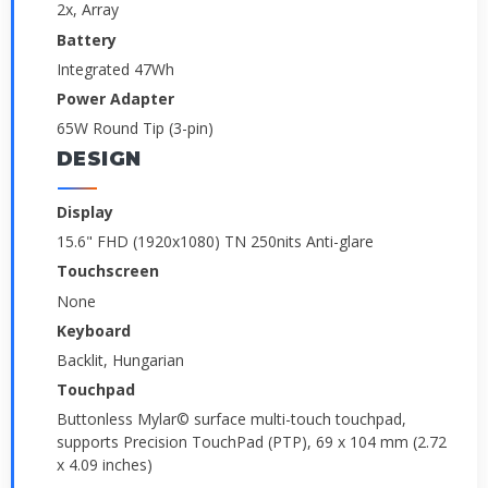
2x, Array
Battery
Integrated 47Wh
Power Adapter
65W Round Tip (3-pin)
DESIGN
Display
15.6" FHD (1920x1080) TN 250nits Anti-glare
Touchscreen
None
Keyboard
Backlit, Hungarian
Touchpad
Buttonless Mylar© surface multi-touch touchpad,
supports Precision TouchPad (PTP), 69 x 104 mm (2.72
x 4.09 inches)