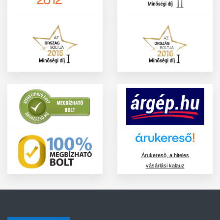
Árukereső, a hiteles
vásárlási kalauz