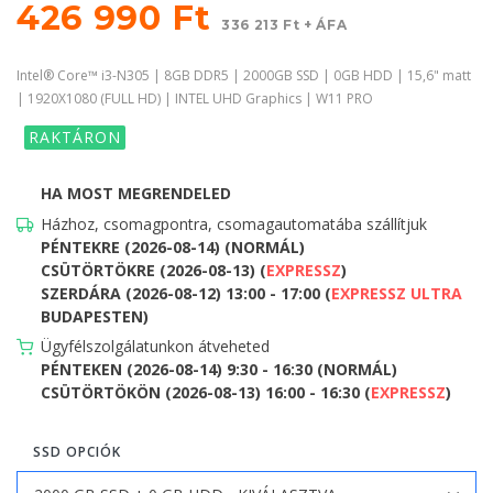
426 990 Ft
336 213 Ft + ÁFA
Intel® Core™ i3-N305 | 8GB DDR5 | 2000GB SSD | 0GB HDD | 15,6" matt
| 1920X1080 (FULL HD) | INTEL UHD Graphics | W11 PRO
RAKTÁRON
HA MOST MEGRENDELED
Házhoz, csomagpontra, csomagautomatába szállítjuk
PÉNTEKRE (2026-08-14) (NORMÁL)
CSÜTÖRTÖKRE (2026-08-13) (
EXPRESSZ
)
SZERDÁRA (2026-08-12) 13:00 - 17:00 (
EXPRESSZ ULTRA
BUDAPESTEN)
Ügyfélszolgálatunkon átveheted
PÉNTEKEN (2026-08-14) 9:30 - 16:30 (NORMÁL)
CSÜTÖRTÖKÖN (2026-08-13) 16:00 - 16:30 (
EXPRESSZ
)
SSD OPCIÓK