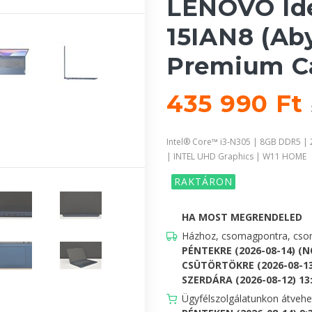
LENOVO Ide
15IAN8 (Aby
Premium C
435 990 Ft
Intel® Core™ i3-N305 | 8GB DDR5 | 
| INTEL UHD Graphics | W11 HOME
RAKTÁRON
HA MOST MEGRENDELED
Házhoz, csomagpontra, csom
PÉNTEKRE (2026-08-14) (
CSÜTÖRTÖKRE (2026-08-13
SZERDÁRA (2026-08-12) 13:0
Ügyfélszolgálatunkon átveh