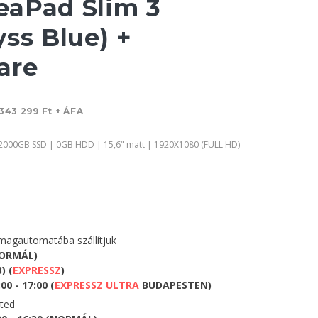
aPad Slim 3
ss Blue) +
are
343 299 Ft + ÁFA
2000GB SSD | 0GB HDD | 15,6" matt | 1920X1080 (FULL HD)
agautomatába szállítjuk
NORMÁL)
) (
EXPRESSZ
)
0 - 17:00 (
EXPRESSZ ULTRA
BUDAPESTEN)
eted