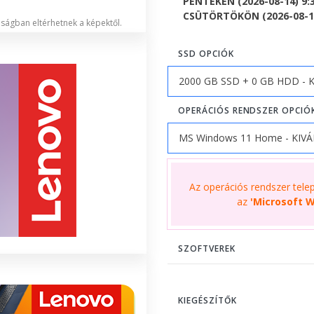
PÉNTEKEN (2026-08-14) 9:
CSÜTÖRTÖKÖN (2026-08-13)
lóságban eltérhetnek a képektől.
SSD OPCIÓK
OPERÁCIÓS RENDSZER OPCIÓ
Az operációs rendszer telepí
az
'Microsoft W
SZOFTVEREK
KIEGÉSZÍTŐK