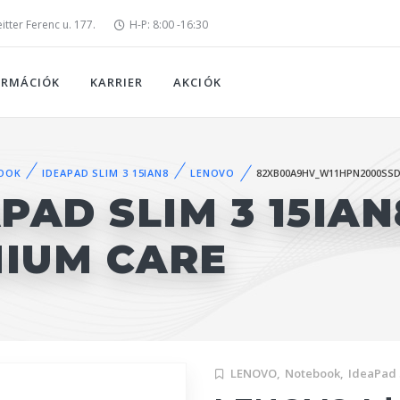
tter Ferenc u. 177.
H-P: 8:00 -16:30
ORMÁCIÓK
KARRIER
AKCIÓK
OOK
IDEAPAD SLIM 3 15IAN8
LENOVO
82XB00A9HV_W11HPN2000SSD
PAD SLIM 3 15IAN
MIUM CARE
LENOVO,
Notebook,
IdeaPad 