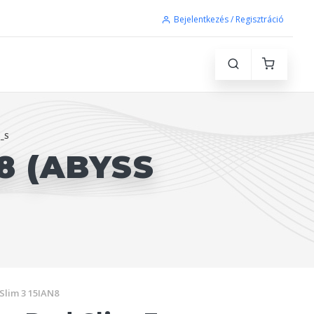
Bejelentkezés / Regisztráció
_S
8 (ABYSS
Slim 3 15IAN8