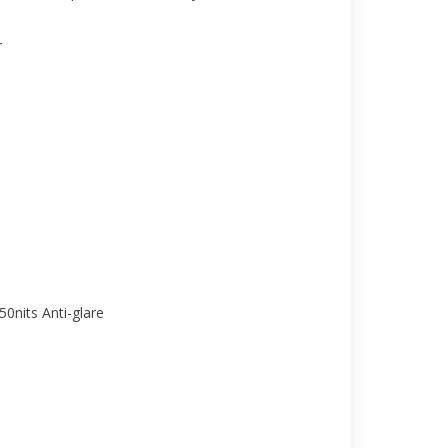
r
0nits Anti-glare