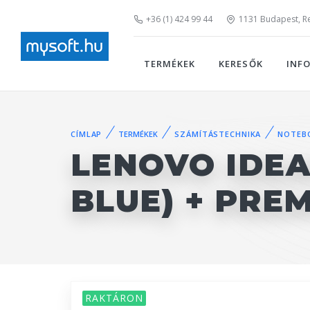
+36 (1) 424 99 44
1131 Budapest, Rei
TERMÉKEK
KERESŐK
INF
CÍMLAP
TERMÉKEK
SZÁMÍTÁSTECHNIKA
NOTEB
LENOVO IDEA
BLUE) + PRE
RAKTÁRON