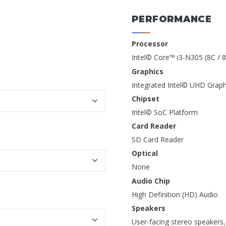
PERFORMANCE
Processor
Intel© Core™ i3-N305 (8C / 
Graphics
Integrated Intel© UHD Graph
Chipset
Intel© SoC Platform
Card Reader
SD Card Reader
Optical
None
Audio Chip
High Definition (HD) Audio
Speakers
User-facing stereo speakers